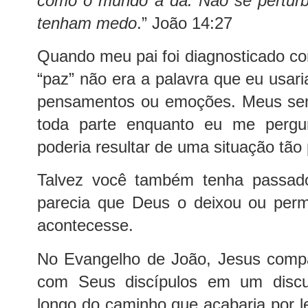
como o mundo a dá. Não se pertur
tenham medo
.” João 14:27
Quando meu pai foi diagnosticado c
“paz” não era a palavra que eu usar
pensamentos ou emoções. Meus sen
toda parte enquanto eu me perg
poderia resultar de uma situação tão
Talvez você também tenha passad
parecia que Deus o deixou ou perm
acontecesse.
No Evangelho de João, Jesus compar
com Seus discípulos em um discu
longo do caminho que acabaria por le