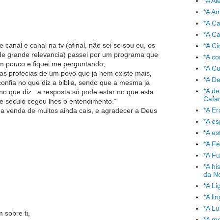
*A A
*A A
*A C
*A Ca
 canal e canal na tv (afinal, não sei se sou eu, os
*A Ci
de grande relevancia) passei por um programa que
*A co
 um pouco e fiquei me perguntando;
*A C
as profecias de um povo que ja nem existe mais,
*A De
confia no que diz a biblia, sendo que a mesma ja
*A de
no que diz.. a resposta só pode estar no que esta
Cafa
te seculo cegou lhes o entendimento."
*A Er
 a venda de muitos ainda cais, e agradecer a Deus
*A e
*A es
*A Fé
*A Fu
*A hi
da No
*A Li
*A l
*A L
 sobre ti,
*A mo