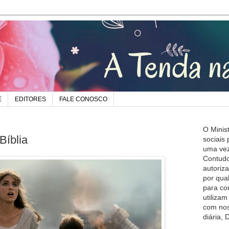
E
EDITORES
FALE CONOSCO
O Minis
Bíblia
sociais
uma vez
Contudo
autoriz
por qua
para co
utiliza
com nos
diária,