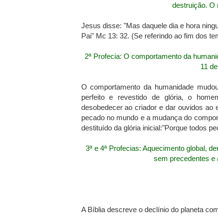
destruição. O
Jesus disse: "Mas daquele dia e hora nin
Pai" Mc 13: 32. (Se referindo ao fim dos t
2ª Profecia: O comportamento da humanida
11 de
O comportamento da humanidade mudou já
perfeito e revestido de glória, o home
desobedecer ao criador e dar ouvidos ao 
pecado no mundo e a mudança do comport
destituído da glória inicial:"Porque todos 
3ª e 4ª Profecias: Aquecimento global, d
sem precedentes e 
A Bíblia descreve o declínio do planeta co