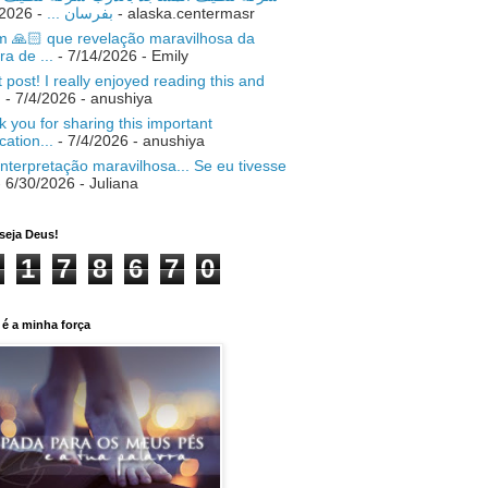
- 7/18/2026
بفرسان ...
- alaska.centermasr
 🙏🏻 que revelação maravilhosa da
ra de ...
- 7/14/2026
- Emily
 post! I really enjoyed reading this and
.
- 7/4/2026
- anushiya
 you for sharing this important
ication...
- 7/4/2026
- anushiya
nterpretação maravilhosa... Se eu tivesse
 6/30/2026
- Juliana
seja Deus!
1
7
8
6
7
0
é a minha força