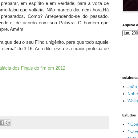
eparar, em espírito e em verdade, para a volta de
smo falou que voltaria. Não marcou dia, nem hora.Há
preparados. Como? Arrependendo-se do passado,
cendo-o, de acordo com sua Palavra. O homem que
Arquivo 
empre. Amém.
 que deu o seu Filho unigênito, para que todo aquele
eterna" Jo 3:16. Acredite, essa é a maior profecia de
alácia dos Finais do fim em 2012
colabora
João
Nohe
Wall
Estudos
* Com
* O v