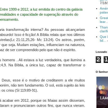
Amém
ntre 1999 e 2012, a luz emitida do centro da galáxia
palav
 realidades e capacidade de superação através do
Great
pensamento.
lear..
Thank
ia transformação interna? As pessoas alcançariam
clarif
urdo! Isso é ficção! A Bíblia relata que nos últimos
Que i
estrelas(Lc 21:11,25,26- Mc 13:24). Os astros, porém,
lid...
-
 que seja. Mudam estações, influenciam na natureza,
az de ser compreendido pelo que não é espírito.
Louvado 
2
1
s homens . Ali estava a luz verdadeira, que ilumina a
9. Na Bíblia, a única luz, capaz de transformar o
O Senhor 
 Deus, esse é o motivo de creditarem a ele muitos
orém, não tem fundamento. O sol, está sujeito ás leis
os criou (Sl 119:89-91).
rá acabar em 2012, porque os Maias assim disseram,
rdaram e pronunciaram outros fins, que nunca vieram.