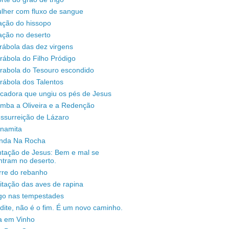
lher com fluxo de sangue
ação do hissopo
ação no deserto
rábola das dez virgens
rábola do Filho Pródigo
árabola do Tesouro escondido
rábola dos Talentos
ecadora que ungiu os pés de Jesus
omba a Oliveira e a Redenção
ssurreição de Lázaro
unamita
enda Na Rocha
ntação de Jesus: Bem e mal se
ntram no deserto.
rre do rebanho
sitação das aves de rapina
igo nas tempestades
dite, não é o fim. É um novo caminho.
a em Vinho