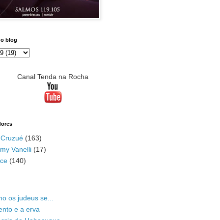
do blog
Canal Tenda na Rocha
dores
 Cruzué
(163)
my Vanelli
(17)
ace
(140)
o os judeus se...
ento e a erva