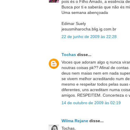
pois és o Filho Amado, a essência de
Busca por ti e saberás que não és mis
Uma semana abençoada
Edimar Suely
jesusmiharocha.blig.ig.com.br
22 de junho de 2009 às 22:28
Tochas
disse...
Voces que adoram algo q nunca viram
noutras coisas pk?? Afinal de conta
deus nem maias nem em nada superior
se vivem melhor acreditando num deu
mesmo e respeitar todos pelas suas 
diferentes, uns acreditam numa coisa
amigos. RESPEITEM. Concerteza o vo
14 de outubro de 2009 às 02:19
Wilma Rejane
disse...
Tochas,