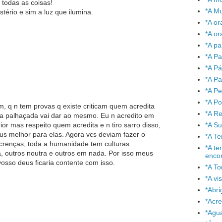
 todas as coisas!
*A Mu
tério e sim a luz que ilumina.
*A or
*A or
*A pa
*A Pa
*A P
*A Pa
*A P
*A P
, q n tem provas q existe criticam quem acredita
*A Re
s a palhaçada vai dar ao mesmo. Eu n acredito em
*A S
 mas respeito quem acredita e n tiro sarro disso,
s melhor para elas. Agora vcs deviam fazer o
*A T
crenças, toda a humanidade tem culturas
*A te
, outros noutra e outros em nada. Por isso meus
enco
sso deus ficaria contente com isso.
*A To
*A vi
*Abr
*Acre
*Agu