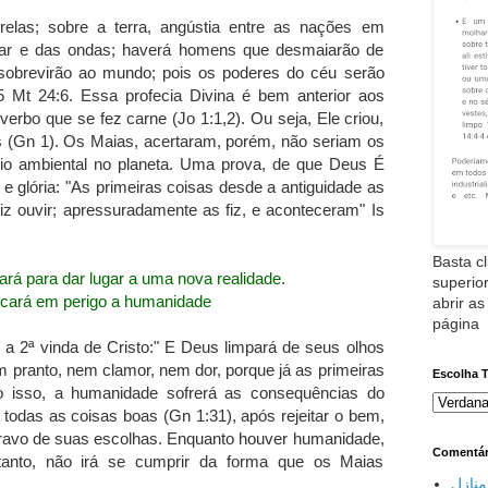
relas; sobre a terra, angústia entre as nações em
mar e das ondas; haverá homens que desmaiarão de
e sobrevirão ao mundo; pois os poderes do céu serão
 Mt 24:6. Essa profecia Divina é bem anterior aos
verbo que se fez carne (Jo 1:1,2). Ou seja, Ele criou,
s (Gn 1). Os Maias, acertaram, porém, não seriam os
ínio ambiental no planeta. Uma prova, de que Deus É
 glória: "As primeiras coisas desde a antiguidade as
iz ouvir; apressuradamente as fiz, e aconteceram" Is
Basta cl
rá para dar lugar a uma nova realidade
.
superior
cará em perigo a humanidade
abrir as
página
 a 2ª vinda de Cristo:" E Deus limpará de seus olhos
m pranto, nem clamor, nem dor, porque já as primeiras
Escolha 
o isso, a humanidade sofrerá as consequências do
 todas as coisas boas (Gn 1:31), após rejeitar o bem,
ravo de suas escolhas. Enquanto houver humanidade,
Comentár
tanto, não irá se cumprir da forma que os Maias
نازل