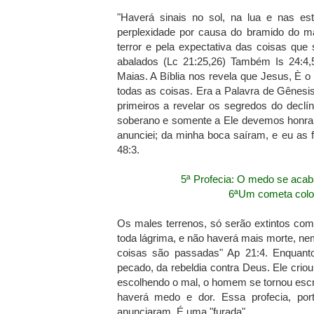
"Haverá sinais no sol, na lua e nas est
perplexidade por causa do bramido do 
terror e pela expectativa das coisas qu
abalados (Lc 21:25,26) Também Is 24:4,5
Maias. A Bíblia nos revela que Jesus, È o 
todas as coisas. Era a Palavra de Gênesi
primeiros a revelar os segredos do decl
soberano e somente a Ele devemos honra e
anunciei; da minha boca saíram, e eu as f
48:3.
5ª Profecia: O medo se acaba
6ªUm cometa colo
Os males terrenos, só serão extintos com
toda lágrima, e não haverá mais morte, ne
coisas são passadas" Ap 21:4. Enquant
pecado, da rebeldia contra Deus. Ele criou
escolhendo o mal, o homem se tornou esc
haverá medo e dor. Essa profecia, por
anunciaram. É uma "furada".