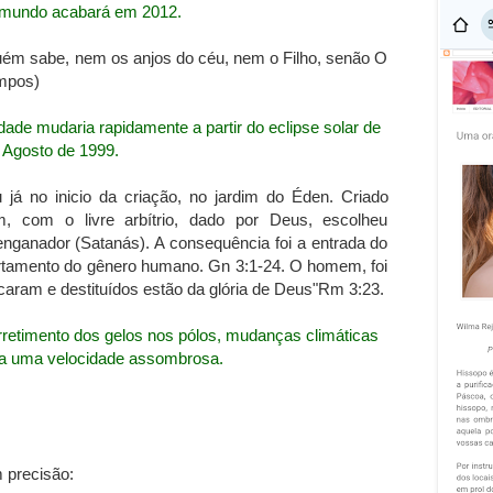
 mundo acabará em 2012.
guém sabe, nem os anjos do céu, nem o Filho, senão O
empos)
de mudaria rapidamente a partir do eclipse solar de
 Agosto de 1999.
 no inicio da criação, no jardim do Éden. Criado
m, com o livre arbítrio, dado por Deus, escolheu
enganador (Satanás). A consequência foi a entrada do
amento do gênero humano. Gn 3:1-24. O homem, foi
pecaram e destituídos estão da glória de Deus"Rm 3:23.
erretimento dos gelos nos pólos, mudanças climáticas
a uma velocidade assombrosa.
m precisão: