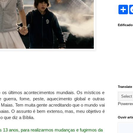
S
h
a
r
Edificad
e
Translate
os últimos acontecimentos mundiais. Os místicos e
e guerra, fome, peste, aquecimento global e outras
Powere
s Maias. Tem muita gente acreditando que o mundo vai
aias. O assunto é bem extenso, mas, meu objetivo é
 que diz a Bíblia.
Ouvir art
nos 13 anos, para realizarmos mudanças e fugirmos da