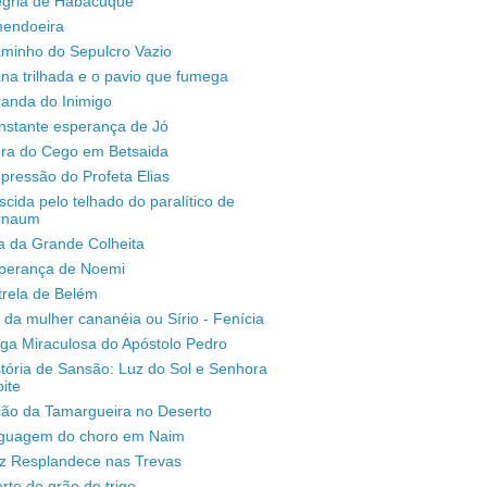
legria de Habacuque
mendoeira
aminho do Sepulcro Vazio
na trilhada e o pavio que fumega
randa do Inimigo
nstante esperança de Jó
ura do Cego em Betsaida
pressão do Profeta Elias
scida pelo telhado do paralítico de
rnaum
a da Grande Colheita
sperança de Noemi
trela de Belém
 da mulher cananéia ou Sírio - Fenícia
ga Miraculosa do Apóstolo Pedro
stória de Sansão: Luz do Sol e Senhora
ite
ção da Tamargueira no Deserto
inguagem do choro em Naim
uz Resplandece nas Trevas
rte do grão de trigo