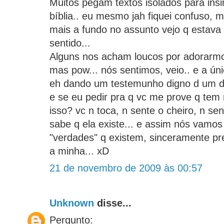
Muitos pegam textos isolados para insi
bíblia.. eu mesmo jah fiquei confuso,
mais a fundo no assunto vejo q estava 
sentido...
Alguns nos acham loucos por adorarm
mas pow... nós sentimos, veio.. e a ú
eh dando um testemunho digno d um di
e se eu pedir pra q vc me prove q tem
isso? vc n toca, n sente o cheiro, n se
sabe q ela existe... e assim nós vamos 
"verdades" q existem, sinceramente pre
a minha... xD
21 de novembro de 2009 às 00:57
Unknown
disse...
Pergunto: