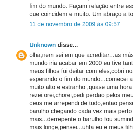
fim do mundo. Façam relação entre ess
que coincidem e muito. Um abraço a t
11 de novembro de 2009 às 09:57
Unknown
disse...
olha,nem sei em que acreditar...as má
mundo iria acabar em 2000 eu tive tan
meus filhos fui deitar com eles,cobri n
esperando o fim do mundo...comecei a
muito alto e estranho ,quase uma hora
rezei,orei,chorei,pedi perdao pelos me
deus me arrependi de tudo,entao pense
barulho chegando cada vez mais pert
mais...derrepente o barulho fou sumin
mais longe,pensei...uhfa eu e meus fi