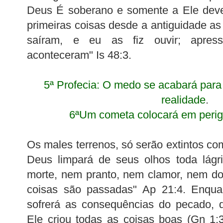
Deus É soberano e somente a Ele deve
primeiras coisas desde a antiguidade as
saíram, e eu as fiz ouvir; apres
aconteceram" Is 48:3.
5ª Profecia: O medo se acabará para
realidade
.
6ªUm cometa colocará em peri
Os males terrenos, só serão extintos com
Deus limpará de seus olhos toda lágr
morte, nem pranto, nem clamor, nem dor
coisas são passadas" Ap 21:4. Enqua
sofrerá as consequências do pecado, d
Ele criou todas as coisas boas (Gn 1:3