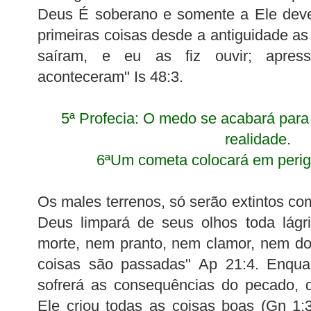
Deus É soberano e somente a Ele deve
primeiras coisas desde a antiguidade as
saíram, e eu as fiz ouvir; apres
aconteceram" Is 48:3.
5ª Profecia: O medo se acabará para
realidade
.
6ªUm cometa colocará em peri
Os males terrenos, só serão extintos com
Deus limpará de seus olhos toda lágr
morte, nem pranto, nem clamor, nem dor
coisas são passadas" Ap 21:4. Enqua
sofrerá as consequências do pecado, d
Ele criou todas as coisas boas (Gn 1:3