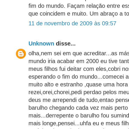
fim do mundo. Façam relação entre ess
que coincidem e muito. Um abraço a t
11 de novembro de 2009 às 09:57
Unknown
disse...
olha,nem sei em que acreditar...as má
mundo iria acabar em 2000 eu tive tan
meus filhos fui deitar com eles,cobri n
esperando o fim do mundo...comecei a
muito alto e estranho ,quase uma hora
rezei,orei,chorei,pedi perdao pelos me
deus me arrependi de tudo,entao pense
barulho chegando cada vez mais pert
mais...derrepente o barulho fou sumin
mais longe,pensei...uhfa eu e meus fi