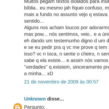
Muitos pegam textos isolados para insi
bíblia.. eu mesmo jah fiquei confuso,
mais a fundo no assunto vejo q estava 
sentido...
Alguns nos acham loucos por adorarm
mas pow... nós sentimos, veio.. e a ú
eh dando um testemunho digno d um di
e se eu pedir pra q vc me prove q tem
isso? vc n toca, n sente o cheiro, n se
sabe q ela existe... e assim nós vamos 
"verdades" q existem, sinceramente pre
a minha... xD
21 de novembro de 2009 às 00:57
Unknown
disse...
Pergunto: