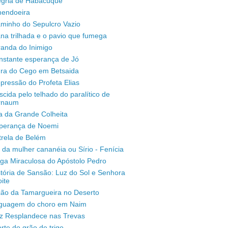
legria de Habacuque
mendoeira
aminho do Sepulcro Vazio
na trilhada e o pavio que fumega
randa do Inimigo
nstante esperança de Jó
ura do Cego em Betsaida
pressão do Profeta Elias
scida pelo telhado do paralítico de
rnaum
a da Grande Colheita
sperança de Noemi
trela de Belém
 da mulher cananéia ou Sírio - Fenícia
ga Miraculosa do Apóstolo Pedro
stória de Sansão: Luz do Sol e Senhora
ite
ção da Tamargueira no Deserto
inguagem do choro em Naim
uz Resplandece nas Trevas
rte do grão de trigo