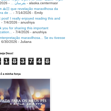
- 7/18/2026
بفرسان ...
- alaska.centermasr
 🙏🏻 que revelação maravilhosa da
ra de ...
- 7/14/2026
- Emily
 post! I really enjoyed reading this and
.
- 7/4/2026
- anushiya
 you for sharing this important
ication...
- 7/4/2026
- anushiya
nterpretação maravilhosa... Se eu tivesse
 6/30/2026
- Juliana
seja Deus!
1
8
3
7
4
8
é a minha força