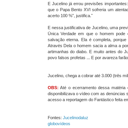
E Jucelino já errou previsões importantes
que o Papa Bento XVI sofreria um atent
acerto 100 %”, justifica."
E nessa justificativa de Jucelino, uma pre
Única Verdade em que o homem pode con
salvação eterna. Ela é completa, porque 
Através Dela o homem sacia a alma a ponto
artimanhas do diabo. E muito antes do Juce
povo falsos profetas ... E por avareza farã
Jucelino, chega a cobrar até 3.000 (três mil
OBS:
Até o ecerramento dessa matéria o 
disponibilizava o vídeo com as denúncias 
acesso a reportagem do Fantástico feita e
Fontes:
Jucelinodaluz
globovídeos