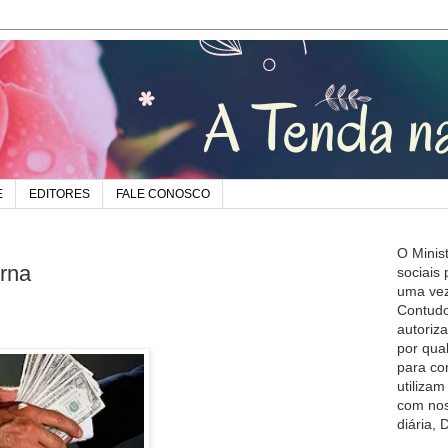
E
EDITORES
FALE CONOSCO
O Minis
rna
sociais
uma vez
Contudo
autoriz
por qua
para co
utiliza
com nos
diária,