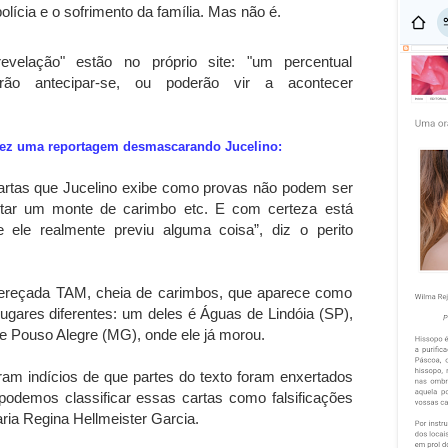
polícia e o sofrimento da família. Mas não é.
evelação" estão no próprio site: "um percentual
rão antecipar-se, ou poderão vir a acontecer
fez uma reportagem desmascarando Jucelino:
cartas que Jucelino exibe como provas não podem ser
botar um monte de carimbo etc. E com certeza está
 ele realmente previu alguma coisa”, diz o perito
ereçada TAM, cheia de carimbos, que aparece como
ugares diferentes: um deles é Águas de Lindóia (SP),
e Pouso Alegre (MG), onde ele já morou.
ram indícios de que partes do texto foram enxertados
 podemos classificar essas cartas como falsificações
aria Regina Hellmeister Garcia.