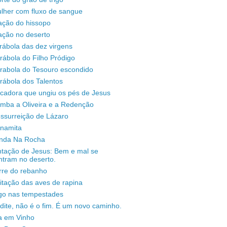
lher com fluxo de sangue
ação do hissopo
ação no deserto
rábola das dez virgens
rábola do Filho Pródigo
árabola do Tesouro escondido
rábola dos Talentos
ecadora que ungiu os pés de Jesus
omba a Oliveira e a Redenção
ssurreição de Lázaro
unamita
enda Na Rocha
ntação de Jesus: Bem e mal se
ntram no deserto.
rre do rebanho
sitação das aves de rapina
igo nas tempestades
dite, não é o fim. É um novo caminho.
a em Vinho