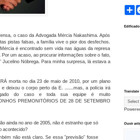
S
h
a
r
Edificad
e
prensa, o caso da Advogada Mércia Nakashima. Após
as pistas falsas, a família vive o pior dos desfechos.
Mércia é encontrado sem vida nas águas da represa
 Por um acaso, ao procurar informações sobre o fato,
" Jucelino Nóbrega. Para minha surpresa, lá estava a
RÁ morta no dia 23 de maio de 2010, por um plano
e deixou o corpo perto da E. .......mas, a polícia irá
Translate
egado do caso e toda sua equipe é muito
 SONHOS PREMONITÓRIOS DE 28 DE SETEMBRO
Powere
ação ainda no ano de 2005, não é estranho que só
Ouvir art
o acontecido?
ambém não está claro. Se essa "previsão" fosse