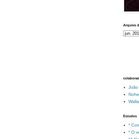
Arquivo 
colabora
João
Nohe
Wall
Estudos
* Com
* O v