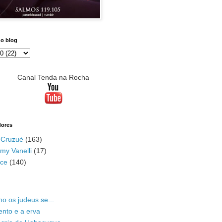
do blog
Canal Tenda na Rocha
dores
 Cruzué
(163)
my Vanelli
(17)
ace
(140)
o os judeus se...
ento e a erva