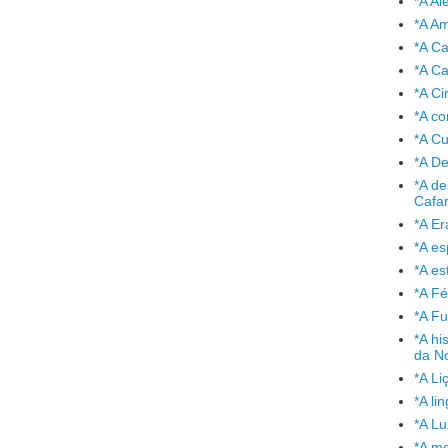
*A A
*A A
*A C
*A Ca
*A Ci
*A co
*A C
*A De
*A de
Cafa
*A Er
*A e
*A es
*A Fé
*A Fu
*A hi
da No
*A Li
*A l
*A L
*A mo