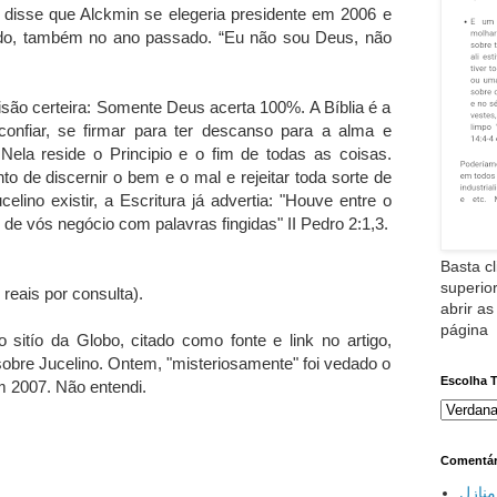
: disse que Alckmin se elegeria presidente em 2006 e
ado, também no ano passado. “Eu não sou Deus, não
visão certeira: Somente Deus acerta 100%. A Bíblia é a
fiar, se firmar para ter descanso para a alma e
Nela reside o Principio e o fim de todas as coisas.
 de discernir o bem e o mal e rejeitar toda sorte de
lino existir, a Escritura já advertia: "Houve entre o
o de vós negócio com palavras fingidas" II Pedro 2:1,3.
Basta cl
superior
 reais por consulta).
abrir as
página
sitío da Globo, citado como fonte e link no artigo,
sobre Jucelino. Ontem, "misteriosamente" foi vedado o
Escolha 
m 2007. Não entendi.
Comentár
نازل