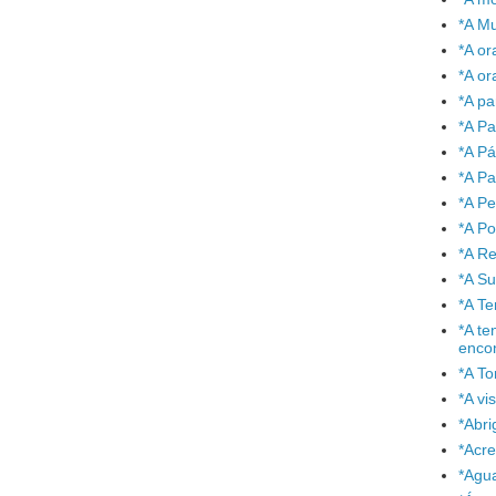
*A Mu
*A or
*A or
*A pa
*A Pa
*A P
*A Pa
*A P
*A P
*A Re
*A S
*A T
*A te
enco
*A To
*A vi
*Abr
*Acre
*Agu