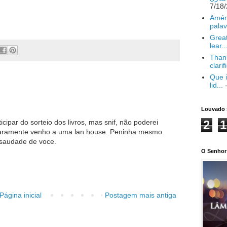
Amém
palav
Great
lear..
Thank
clarif
Que i
lid...
-
Louvado 
cipar do sorteio dos livros, mas snif, não poderei
2
1
 raramente venho a uma lan house. Peninha mesmo.
 saudade de voce.
O Senhor 
Página inicial
Postagem mais antiga