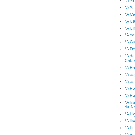
*A A
*A A
*A C
*A Ca
*A Ci
*A co
*A C
*A De
*A de
Cafa
*A Er
*A e
*A es
*A Fé
*A Fu
*A hi
da No
*A Li
*A l
*A L
*A mo