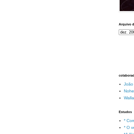
Arquivo 
colabora
João
Nohe
Wall
Estudos
* Com
* O v