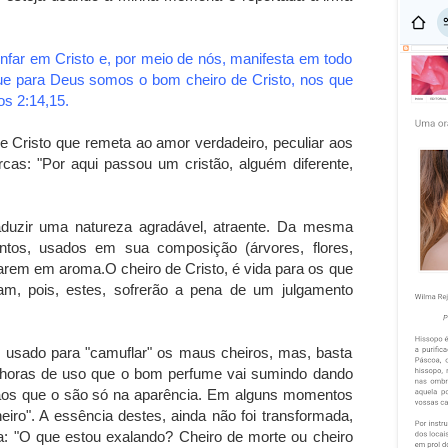
nfar em Cristo e, por meio de nós, manifesta em todo
que para Deus somos o bom cheiro de Cristo, nos que
os 2:14,15.
de Cristo que remeta ao amor verdadeiro, peculiar aos
as: "Por aqui passou um cristão, alguém diferente,
duzir uma natureza agradável, atraente. Da mesma
entos, usados em sua composição (árvores, flores,
marem em aroma.O cheiro de Cristo, é vida para os que
am, pois, estes, sofrerão a pena de um julgamento
 usado para "camuflar" os maus cheiros, mas, basta
horas de uso que o bom perfume vai sumindo dando
istãos que o são só na aparência. Em alguns momentos
ro". A essência destes, ainda não foi transformada,
a: "O que estou exalando? Cheiro de morte ou cheiro