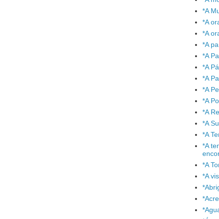
*A Mu
*A or
*A or
*A pa
*A Pa
*A P
*A Pa
*A P
*A P
*A Re
*A S
*A T
*A te
enco
*A To
*A vi
*Abr
*Acre
*Agu