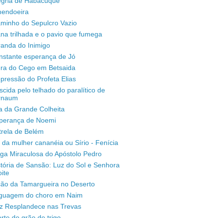
legria de Habacuque
mendoeira
aminho do Sepulcro Vazio
na trilhada e o pavio que fumega
randa do Inimigo
nstante esperança de Jó
ura do Cego em Betsaida
pressão do Profeta Elias
scida pelo telhado do paralítico de
rnaum
a da Grande Colheita
sperança de Noemi
trela de Belém
 da mulher cananéia ou Sírio - Fenícia
ga Miraculosa do Apóstolo Pedro
stória de Sansão: Luz do Sol e Senhora
ite
ção da Tamargueira no Deserto
inguagem do choro em Naim
uz Resplandece nas Trevas
rte do grão de trigo