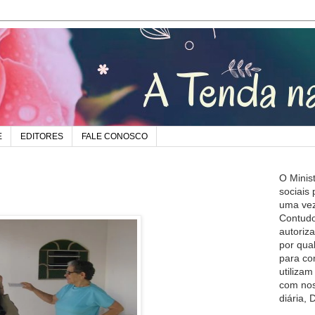
E
EDITORES
FALE CONOSCO
O Minis
sociais
uma vez
Contudo
autoriz
por qua
para co
utiliza
com nos
diária,