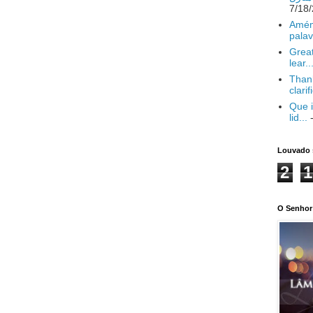
Amém
palav
Great
lear..
Thank
clarif
Que i
lid...
-
Louvado 
2
1
O Senhor 