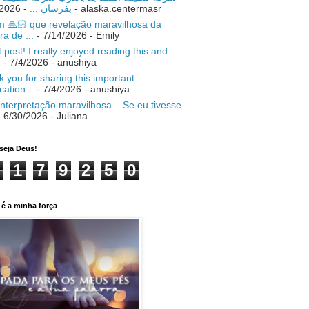
- 7/18/2026
بفرسان ...
- alaska.centermasr
 🙏🏻 que revelação maravilhosa da
ra de ...
- 7/14/2026
- Emily
 post! I really enjoyed reading this and
.
- 7/4/2026
- anushiya
 you for sharing this important
ication...
- 7/4/2026
- anushiya
nterpretação maravilhosa... Se eu tivesse
 6/30/2026
- Juliana
seja Deus!
1
7
9
2
5
0
é a minha força