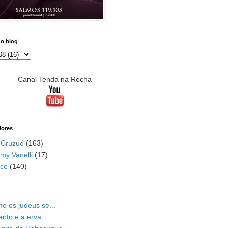
do blog
Canal Tenda na Rocha
dores
 Cruzué
(163)
my Vanelli
(17)
ace
(140)
o os judeus se...
ento e a erva