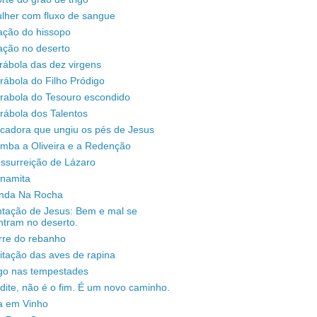
lher com fluxo de sangue
ação do hissopo
ação no deserto
rábola das dez virgens
rábola do Filho Pródigo
árabola do Tesouro escondido
rábola dos Talentos
ecadora que ungiu os pés de Jesus
omba a Oliveira e a Redenção
ssurreição de Lázaro
unamita
enda Na Rocha
ntação de Jesus: Bem e mal se
ntram no deserto.
rre do rebanho
sitação das aves de rapina
igo nas tempestades
dite, não é o fim. É um novo caminho.
a em Vinho