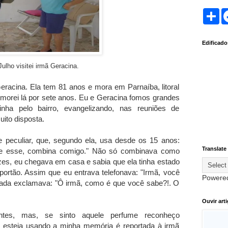
S
h
a
r
Edificad
e
Julho visitei irmã Geracina.
acina. Ela tem 81 anos e mora em Parnaíba, litoral
á morei lá por sete anos. Eu e Geracina fomos grandes
nha pelo bairro, evangelizando, nas reuniões de
uito disposta.
e peculiar, que, segundo ela, usa desde os 15 anos:
Translate
 e esse, combina comigo." Não só combinava como
ezes, eu chegava em casa e sabia que ela tinha estado
portão. Assim que eu entrava telefonava: "Irmã, você
Powere
ada exclamava: "Ô irmã, como é que você sabe?!. O
Ouvir art
tes, mas, se sinto aquele perfume reconheço
 esteja usando a minha memória é reportada à irmã