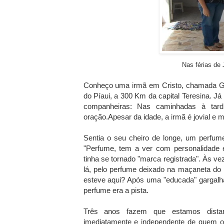
Nas férias de 
Conheço uma irmã em Cristo, chamada Ger
do Píaui, a 300 Km da capital Teresina. J
companheiras: Nas caminhadas à tardi
oração.Apesar da idade, a irmã é jovial e m
Sentia o seu cheiro de longe, um perfum
"Perfume, tem a ver com personalidade
tinha se tornado "marca registrada". Às v
lá, pelo perfume deixado na maçaneta do 
esteve aqui? Após uma "educada" gargalh
perfume era a pista.
Três anos fazem que estamos distan
imediatamente e independente de quem o