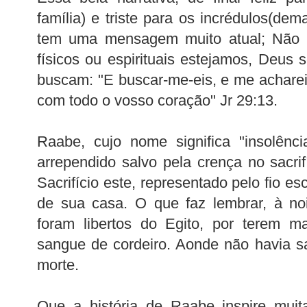
família) e triste para os incrédulos(dema
tem uma mensagem muito
atual
; Não 
físicos ou espirituais estejamos, Deus
buscam:
"E buscar-me-eis, e me achare
com todo o vosso coração"
Jr
29:13.
Raabe
, cujo nome significa "insolênc
arrependido salvo pela crença no sacrif
Sacrifício este, representado pelo fio es
de sua casa. O que faz lembrar, à noi
foram libertos do
Egito
, por terem m
sangue de cordeiro. Aonde não havia s
morte.
Que a história de
Raabe
inspire mui