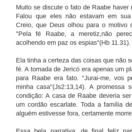
Muito se discute o fato de
Raabe
haver 
Falou que eles não estavam em sua
Creio, que Deus olhou para o motivo
"Pela fé
Raabe
, a
meretiz
,não pere
acolhendo em paz os espias"(
Hb
11.31).
Ela tinha a certeza das coisas que não s
fé. A tomada de Jericó era apenas um pl
para
Raabe
era fato.
"Jurai-me, vos 
minha casa"(
Js
2:13,14).
A promessa s
condição: A casa de
Raabe
deveria
ser
um cordão
escarlate. Toda a família de
alguém estivesse fora, certamente morrer
Essa bela narrativa, de final feliz p