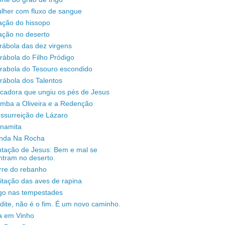
lher com fluxo de sangue
ação do hissopo
ação no deserto
rábola das dez virgens
rábola do Filho Pródigo
árabola do Tesouro escondido
rábola dos Talentos
ecadora que ungiu os pés de Jesus
omba a Oliveira e a Redenção
ssurreição de Lázaro
unamita
enda Na Rocha
ntação de Jesus: Bem e mal se
ntram no deserto.
rre do rebanho
sitação das aves de rapina
igo nas tempestades
dite, não é o fim. É um novo caminho.
a em Vinho