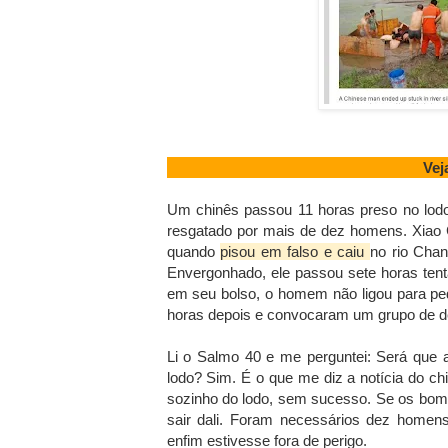
Vej
Um chinês passou 11 horas preso no lodo
resgatado por mais de dez homens. Xiao 
quando
pisou em falso e caiu
no rio Chan
Envergonhado, ele passou sete horas ten
em seu bolso, o homem não ligou para pe
horas depois e convocaram um grupo de d
Li o Salmo 40 e me perguntei: Será que a
lodo? Sim. É o que me diz a notícia do ch
sozinho do lodo, sem sucesso. Se os bomb
sair dali. Foram necessários dez homen
enfim estivesse fora de perigo.