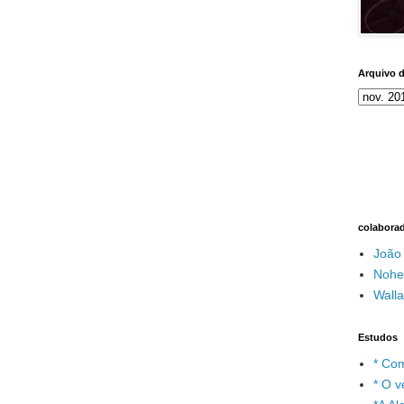
Arquivo 
colabora
João
Nohe
Wall
Estudos
* Com
* O v