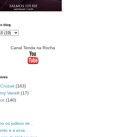
do blog
Canal Tenda na Rocha
dores
 Cruzué
(163)
my Vanelli
(17)
ace
(140)
o os judeus se...
ento e a erva