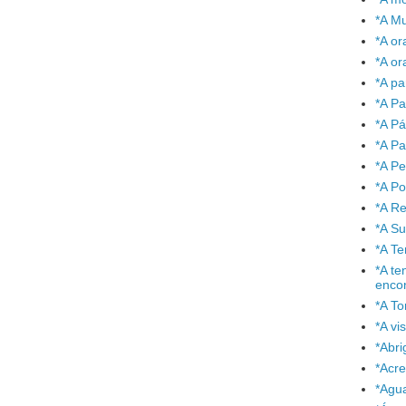
*A Mu
*A or
*A or
*A pa
*A Pa
*A P
*A Pa
*A P
*A P
*A Re
*A S
*A T
*A te
enco
*A To
*A vi
*Abr
*Acre
*Agu