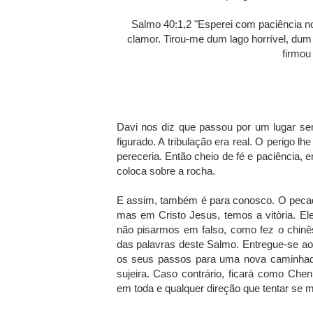
Salmo 40:1,2 "Esperei com paciência no
clamor. Tirou-me dum lago horrível, du
firmou
Davi nos diz que passou por um lugar se
figurado. A tribulação era real. O perigo l
pereceria. Então cheio de fé e paciência,
coloca sobre a rocha.
E assim, também é para conosco. O pecad
mas em Cristo Jesus, temos a vitòria. E
não pisarmos em falso, como fez o chinê
das palavras deste Salmo. Entregue-se ao
os seus passos para uma nova caminhada
sujeira. Caso contrário, ficará como Che
em toda e qualquer direção que tentar se m