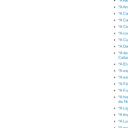
*A A
*A A
*A C
*A Ca
*A Ci
*A co
*A C
*A De
*A de
Cafa
*A Er
*A e
*A es
*A Fé
*A Fu
*A hi
da No
*A Li
*A l
*A L
*A mo