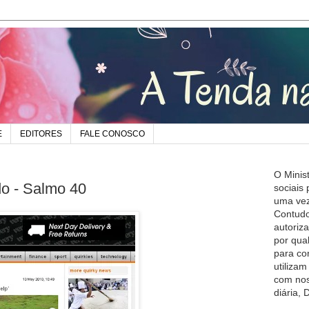
E
EDITORES
FALE CONOSCO
O Minis
o - Salmo 40
sociais
uma vez
Contudo
autoriz
por qua
para co
utiliza
com nos
diária,