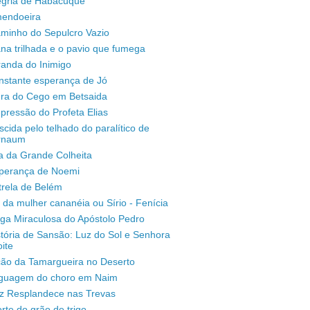
legria de Habacuque
mendoeira
aminho do Sepulcro Vazio
na trilhada e o pavio que fumega
randa do Inimigo
nstante esperança de Jó
ura do Cego em Betsaida
pressão do Profeta Elias
scida pelo telhado do paralítico de
rnaum
a da Grande Colheita
sperança de Noemi
trela de Belém
 da mulher cananéia ou Sírio - Fenícia
ga Miraculosa do Apóstolo Pedro
stória de Sansão: Luz do Sol e Senhora
ite
ção da Tamargueira no Deserto
inguagem do choro em Naim
uz Resplandece nas Trevas
rte do grão de trigo