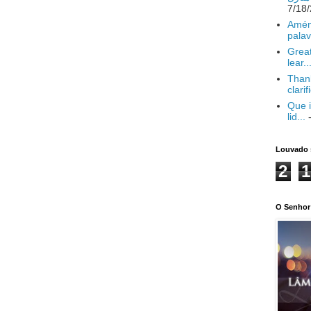
Amém
palav
Great
lear..
Thank
clarif
Que i
lid...
-
Louvado 
2
1
O Senhor 