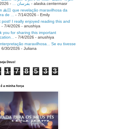
- 7/18/2026
بفرسان ...
- alaska.centermasr
 🙏🏻 que revelação maravilhosa da
ra de ...
- 7/14/2026
- Emily
 post! I really enjoyed reading this and
.
- 7/4/2026
- anushiya
 you for sharing this important
ication...
- 7/4/2026
- anushiya
nterpretação maravilhosa... Se eu tivesse
 6/30/2026
- Juliana
seja Deus!
1
7
8
5
3
3
é a minha força