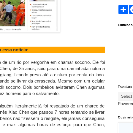
S
h
a
r
Edificad
e
a essa noticia:
 de um rio por vergonha em chamar socorro. Ele foi
Chen, de 25 anos, saiu para uma caminhada noturna
gjiang, ficando preso até a cintura por conta do lodo.
tando se livrar da enrascada. Mesmo com um celular
dir socorro. Dois bombeiros avistaram Chen algumas
Translate
ez homens para o salvamento.
Powere
lguém literalmente já foi resgatado de um charco de
inês Xiao Chen que passou 7 horas tentando se livrar
Ouvir art
eiros não fizessem o resgate, ele jamais conseguiria
s e mais algumas horas de esforço para que Chen,