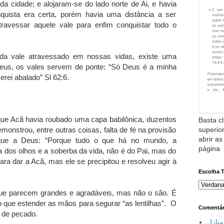
 cidade; e alojaram-se do lado norte de Ai, e havia
quista era certa, porém havia uma distância a ser
atravessar aquele vale para enfim conquistar todo o
ada vale atravessado em nossas vidas, existe uma
eus, os vales servem de ponte: “Só Deus é a minha
rei abalado” Sl 62:6.
orque Acã havia roubado uma capa babilônica, duzentos
Basta cl
onstrou, entre outras coisas, falta de fé na provisão
superior
abrir as
ue a Deus: “Porque tudo o que há no mundo, a
página
 dos olhos e a soberba da vida, não é do Pai, mas do
ra dar a Acã, mas ele se precipitou e resolveu agir à
Escolha 
 que parecem grandes e agradáveis, mas não o são. É
que estender as mãos para segurar “as lentilhas”. O
Comentár
o de pecado.
نازل