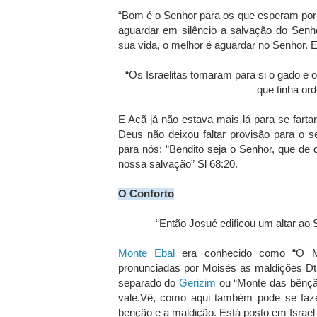
“Bom é o Senhor para os que esperam por 
aguardar em silêncio a salvação do Senh
sua vida, o melhor é aguardar no Senhor. E
“Os Israelitas tomaram para si o gado e 
que tinha or
E Acã já não estava mais lá para se farta
Deus não deixou faltar provisão para o 
para nós: “Bendito seja o Senhor, que de 
nossa salvação” Sl 68:20.
O Conforto
“Então Josué edificou um altar ao 
Monte Ebal
era conhecido como “O Mo
pronunciadas por Moisés as maldições Dt
separado do
Gerizim
ou “Monte das bênçã
vale.Vê, como aqui também pode se faze
benção e a maldição. Está posto em Isra