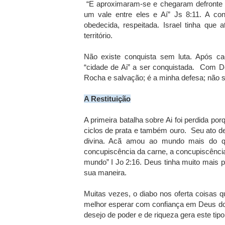
“E aproximaram-se e chegaram defronte da
um vale entre eles e Aí” Js 8:11. A con
obedecida, respeitada. Israel tinha que 
território.
Não existe conquista sem luta. Após c
“cidade de Ai” a ser conquistada. Com D
Rocha e salvação; é a minha defesa; não se
A Restituição
A primeira batalha sobre Ai foi perdida p
ciclos de prata e também ouro. Seu ato dem
divina. Acã amou ao mundo mais do q
concupiscência da carne, a concupiscência
mundo” I Jo 2:16. Deus tinha muito mais pa
sua maneira.
Muitas vezes, o diabo nos oferta coisas
melhor esperar com confiança em Deus do 
desejo de poder e de riqueza gera este tip