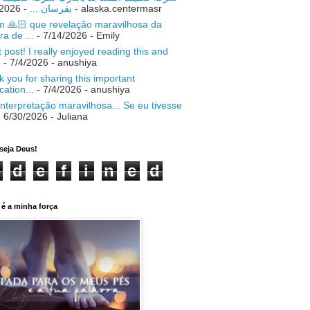
- 7/18/2026
بفرسان ...
- alaska.centermasr
 🙏🏻 que revelação maravilhosa da
ra de ...
- 7/14/2026
- Emily
 post! I really enjoyed reading this and
.
- 7/4/2026
- anushiya
 you for sharing this important
ication...
- 7/4/2026
- anushiya
nterpretação maravilhosa... Se eu tivesse
 6/30/2026
- Juliana
seja Deus!
d
e
f
i
n
e
d
é a minha força