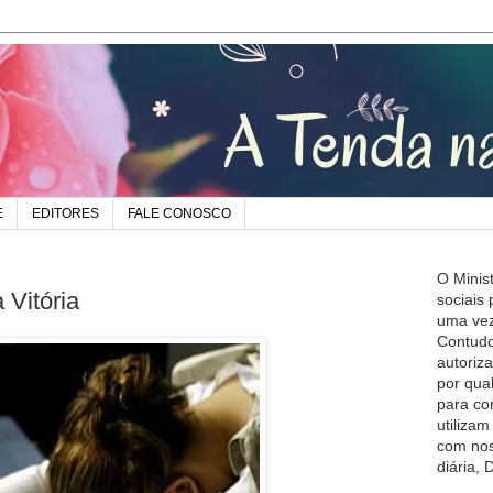
E
EDITORES
FALE CONOSCO
O Minis
 Vitória
sociais
uma vez
Contudo
autoriz
por qua
para co
utiliza
com nos
diária,