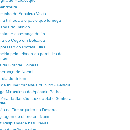
legria de Habacuque
mendoeira
aminho do Sepulcro Vazio
na trilhada e o pavio que fumega
randa do Inimigo
nstante esperança de Jó
ura do Cego em Betsaida
pressão do Profeta Elias
scida pelo telhado do paralítico de
rnaum
a da Grande Colheita
sperança de Noemi
trela de Belém
 da mulher cananéia ou Sírio - Fenícia
ga Miraculosa do Apóstolo Pedro
stória de Sansão: Luz do Sol e Senhora
ite
ção da Tamargueira no Deserto
inguagem do choro em Naim
uz Resplandece nas Trevas
rte do grão de trigo