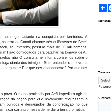
S
h
a
r
Edificad
e
Israel segue adiante na conquista por territórios. A
 na terra de Canaã distante três quilômetros de Betel.
fácil, seu exército, possuía mais de 30 mil homens,
s mil são convocados para batalhar na tomada de Ai.
sraelita, não O consulta nem toma conselhos sobre o
e fuga diante dos inimigos. Sem entender o motivo da
s a perguntar: Por que nos abandonaste? Por que nos
Translate
Powere
 o povo. O roubo praticado por Acã impediu o agir de
Ouvir art
gração da nação para que novamente revivessem o
ram punidos e desraigados da congregação no que
em alcançar a promessa de herdar a terra prometida.