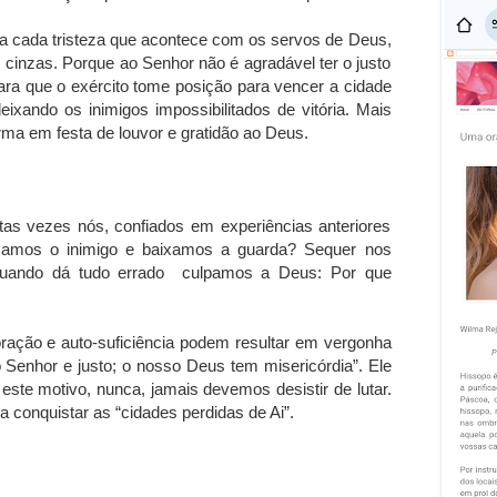
ra cada tristeza que acontece com os servos de Deus,
s cinzas. Porque ao Senhor não é agradável ter o justo
ra que o exército tome posição para vencer a cidade
ixando os inimigos impossibilitados de vitória. Mais
orma em festa de louvor e gratidão ao Deus.
tas vezes nós, confiados em experiências anteriores
amos o inimigo e baixamos a guarda? Sequer nos
 quando dá tudo errado culpamos a Deus: Por que
ação e auto-suficiência podem resultar em vergonha
 Senhor e justo; o nosso Deus tem misericórdia”. Ele
este motivo, nunca, jamais devemos desistir de lutar.
a conquistar as “cidades perdidas de Ai”.