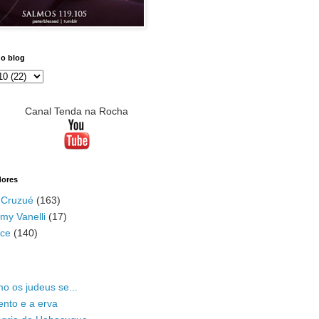
do blog
Canal Tenda na Rocha
dores
 Cruzué
(163)
my Vanelli
(17)
ace
(140)
o os judeus se...
ento e a erva