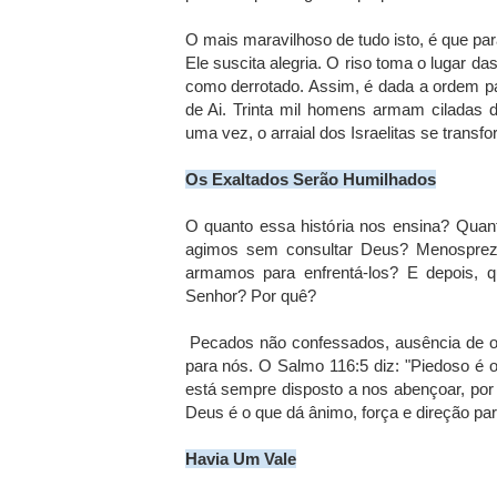
O mais maravilhoso de tudo isto, é que pa
Ele suscita alegria. O riso toma o lugar da
como derrotado. Assim, é dada a ordem pa
de Ai. Trinta mil homens armam ciladas de
uma vez, o arraial dos Israelitas se transf
Os Exaltados Serão Humilhados
O quanto essa história nos ensina? Quan
agimos sem consultar Deus? Menosprez
armamos para enfrentá-los? E depois,
Senhor? Por quê?
Pecados não confessados, ausência de or
para nós. O Salmo 116:5 diz: "Piedoso é o
está sempre disposto a nos abençoar, por 
Deus é o que dá ânimo, força e direção par
Havia Um Vale