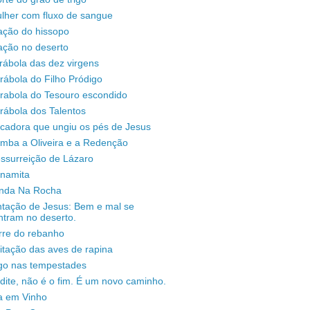
lher com fluxo de sangue
ação do hissopo
ação no deserto
rábola das dez virgens
rábola do Filho Pródigo
árabola do Tesouro escondido
rábola dos Talentos
ecadora que ungiu os pés de Jesus
omba a Oliveira e a Redenção
ssurreição de Lázaro
unamita
enda Na Rocha
ntação de Jesus: Bem e mal se
ntram no deserto.
rre do rebanho
sitação das aves de rapina
igo nas tempestades
dite, não é o fim. É um novo caminho.
a em Vinho