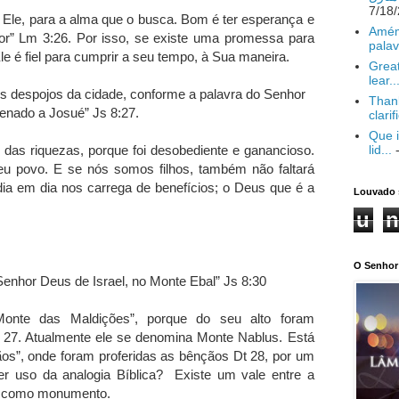
Ele, para a alma que o busca. Bom é ter esperança e
Amém
or” Lm 3:26. Por isso, se existe uma promessa para
palav
le é fiel para cumprir a seu tempo, à Sua maneira.
Great
lear..
os despojos da cidade, conforme a palavra do Senhor
Thank
denado a Josué” Js 8:27.
clarif
Que i
r das riquezas, porque foi desobediente e ganancioso.
lid...
-
seu povo. E se nós somos filhos, também não faltará
dia em dia nos carrega de benefícios; o Deus que é a
Louvado 
u
n
O Senhor 
Senhor Deus de Israel, no Monte Ebal” Js 8:30
nte das Maldições”, porque do seu alto foram
 27. Atualmente ele se denomina Monte Nablus. Está
os”, onde foram proferidas as bênçãos Dt 28, por um
r uso da analogia Bíblica? Existe um vale entre a
el como monumento.