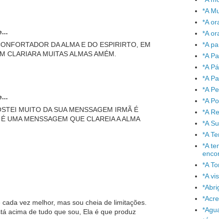
*A Mu
*A or
...
*A or
*A pa
ONFORTADOR DA ALMA E DO ESPIRIRTO, EM
M CLARIARA MUITAS ALMAS AMÉM.
*A Pa
*A P
*A Pa
*A P
...
*A P
STEI MUITO DA SUA MENSSAGEM IRMÃ É
*A Re
 UMA MENSSAGEM QUE CLAREIA A ALMA
*A S
*A T
*A te
enco
*A To
*A vi
*Abr
*Acre
e cada vez melhor, mas sou cheia de limitações.
*Agu
tá acima de tudo que sou, Ela é que produz