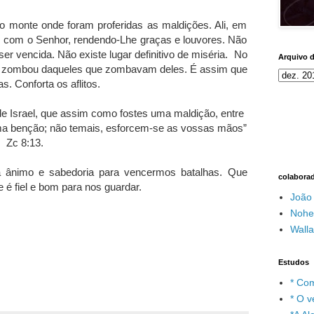
o monte onde foram proferidas as maldições. Ali, em
s com o Senhor, rendendo-Lhe graças e louvores. Não
er vencida. Não existe lugar definitivo de miséria. No
Arquivo 
ia, zombou daqueles que zombavam deles. É assim que
. Conforta os aflitos.
de Israel, que assim como fostes uma maldição, entre
 uma benção; não temais, esforcem-se as vossas mãos”
Zc 8:13.
 ânimo e sabedoria para vencermos batalhas. Que
colabora
 é fiel e bom para nos guardar.
João
Nohe
Wall
Estudos
* Com
* O v