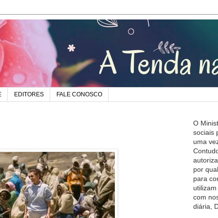
E
EDITORES
FALE CONOSCO
O Minis
sociais
uma vez
Contudo
autoriz
por qua
para co
utiliza
com nos
diária,