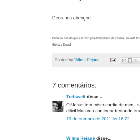
Deus nos abençoe.
Primeiro estudo que escrevo pós-transplante de córnea, aleluia! Po
Glória a Deus!
Posted by
Wilma Rejane
7 comentários:
Tretswelt
disse...
Oi!Jesus tem misericordia de mim...ser
dificil.Mas vou continuar tentando i
16 de outubro de 2011 às 16:22
Wilma Rejane
disse...