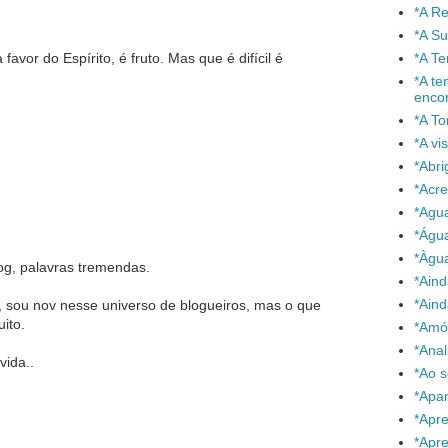
*A Re
*A S
favor do Espírito, é fruto. Mas que é difícil é
*A T
*A te
enco
*A To
*A vi
*Abr
*Acre
*Agu
*Águ
*Àgu
og, palavras tremendas.
*Aind
*Aind
 sou nov nesse universo de blogueiros, mas o que
ito.
*Amó
*Anal
ida..
*Ao 
*Apa
*Apr
*Apr