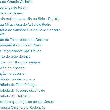
a da Grande Colheita
sperança de Noemi
trela de Belém
 da mulher cananéia ou Sírio - Fenícia
ga Miraculosa do Apóstolo Pedro
stória de Sansão: Luz do Sol e Senhora
ite
ção da Tamargueira no Deserto
inguagem do choro em Naim
uz Resplandece nas Trevas
rte do grão de trigo
lher com fluxo de sangue
ação do hissopo
ação no deserto
rábola das dez virgens
rábola do Filho Pródigo
árabola do Tesouro escondido
rábola dos Talentos
ecadora que ungiu os pés de Jesus
omba a Oliveira e a Redenção