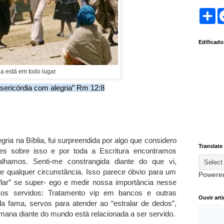
S
h
a
r
Edificad
e
ia está em todo lugar
isericórdia com alegria” Rm 12:8
gria na Bíblia, fui surpreendida por algo que considero
Translate
res sobre isso e por toda a Escritura encontramos
alhamos. Senti-me constrangida diante do que vi,
de qualquer circunstância. Isso parece óbvio para um
Powere
lar” se super- ego e medir nossa importância nesse
os servidos: Tratamento vip em bancos e outras
Ouvir art
da fama, servos para atender ao “estralar de dedos”,
ana diante do mundo está relacionada a ser servido.