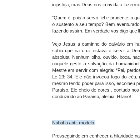
injustiça, mas Deus nos convida a fazermos
“Quem é, pois o servo fiel e prudente, a 
o sustento a seu tempo? Bem aventurado 
fazendo assim. Em verdade vos digo que lh
Vejo Jesus a caminho do calvário em hu
sabia que na cruz estava o servir a Deu
absoluta. Nenhum olho, ouvido, boca, na
naquele gesto a salvação da humanidade
Mestre em servir com alegria: “Pai, perd
Lc 23: 34. Ele não invocou fogo do céu,
mesmo tendo poder para isso, escolheu pe
Paraíso. Ele cheio de dores , contudo nos 
conduzindo ao Paraíso, aleluia! Hilário!
Nabal o anti- modelo.
Prosseguindo em conhecer a hilaridade na