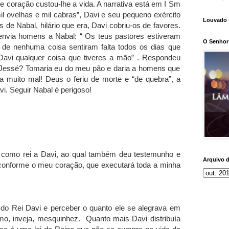
e coração custou-lhe a vida. A narrativa está em I Sm
mil ovelhas e mil cabras”, Davi e seu pequeno exército
Louvado 
 de Nabal, hilário que era, Davi cobriu-os de favores.
nvia homens a Nabal: “ Os teus pastores estiveram
O Senhor 
de nenhuma coisa sentiram falta todos os dias que
Davi qualquer coisa que tiveres a mão” . Respondeu
e Jessé? Tomaria eu do meu pão e daria a homens que
muito mal! Deus o feriu de morte e “de quebra”, a
vi. Seguir Nabal é perigoso!
tou como rei a Davi, ao qual também deu testemunho e
Arquivo 
o conforme o meu coração, que executará toda a minha
 do Rei Davi e perceber o quanto ele se alegrava em
smo, inveja, mesquinhez. Quanto mais Davi distribuía