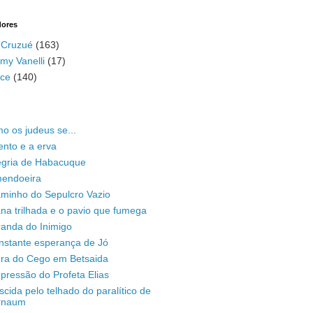
dores
 Cruzué
(163)
my Vanelli
(17)
ace
(140)
o os judeus se...
ento e a erva
legria de Habacuque
mendoeira
aminho do Sepulcro Vazio
na trilhada e o pavio que fumega
randa do Inimigo
nstante esperança de Jó
ura do Cego em Betsaida
pressão do Profeta Elias
scida pelo telhado do paralítico de
rnaum