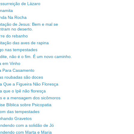
ssurreição de Lázaro
unamita
enda Na Rocha
ntação de Jesus: Bem e mal se
ntram no deserto.
rre do rebanho
sitação das aves de rapina
igo nas tempestades
dite, não é o fim. É um novo caminho.
a em Vinho
a Para Casamento
as roubadas são doces
a Que a Figueira Não Floresça
a que o Ipê não floresça
s e a mensagem dos sicômoros
ise Bíblica sobre Psicopatia
som das tempestades
nhando Gravetos
endendo com a solidão de Jó
endendo com Marta e Maria