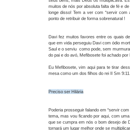
seus bens, mais Deus os multiplicava. E
muitos de nós por absoluta falta de fé e de
longe disso! Tem a ver com “servir com 
ponto de retribuir de forma sobrenatural !
Davi fez muitos favores entre os quais d
que em vida perseguiu Davi com ódio morta
Saul e o serviu como pode, sem murmura
do pai e do avó, Mefibosete foi achado por
Eu Mefibosete, vim aqui para te tirar des
mesa como um dos filhos do rei II Sm 9:1
Preciso ser Hilária
Poderia prosseguir falando em “servir com a
tema, mas vou ficando por aqui, com uma c
que se cumpra em nós o bom desejo de D
tornará um lugar melhor onde se multiplica