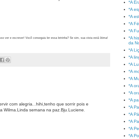
*A Er
*A e
*A es
*A Fé
*A Fu
*A hi
sso ver e escrever! Você conseguiu ler essa letrinha? Se sim, sua vista está ótima!
da No
*A Li
*A l
*A L
*A mo
*A Mu
*A or
*A or
*A pa
vir com alegria...hihi,tenho que sorrir pois e
*A Pa
rma Wilma.Linda semana na paz.Bju.Luciene.
*A P
*A Pa
*A P
*A P