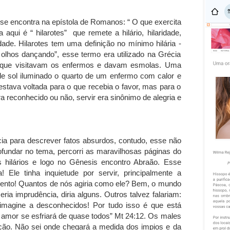
 se encontra na epístola de Romanos: “ O que exercita
 aqui é “ hilarotes” que remete a hilário, hilaridade,
dade. Hilarotes tem uma definição no mínimo hilária -
 olhos dançando”, esse termo era utilizado na Grécia
s que visitavam os enfermos e davam esmolas. Uma
de sol iluminado o quarto de um enfermo com calor e
 estava voltada para o que recebia o favor, mas para o
a reconhecido ou não, servir era sinônimo de alegria e
ia para descrever fatos absurdos, contudo, esse não
ofundar no tema, percorri as maravilhosas páginas do
hilários e logo no Gênesis encontro Abraão. Esse
Ele tinha inquietude por servir, principalmente a
nto! Quantos de nós agiria como ele? Bem, o mundo
ia imprudência, diria alguns. Outros talvez falariam:
 imagine a desconhecidos! Por tudo isso é que está
, o amor se esfriará de quase todos” Mt 24:12. Os males
o. Não sei onde chegará a medida dos impios e da