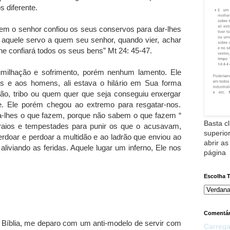
 diferente.
quem o senhor confiou os seus conservos para dar-lhes
aquele servo a quem seu senhor, quando vier, achar
e confiará todos os seus bens” Mt 24: 45-47.
milhação e sofrimento, porém nenhum lamento. Ele
s e aos homens, ali estava o hilário em Sua forma
ção, tribo ou quem quer que seja conseguiu enxergar
. Ele porém chegou ao extremo para resgatar-nos.
oa-lhes o que fazem, porque não sabem o que fazem “
Basta cl
 raios e tempestades para punir os que o acusavam,
superior
rdoar e perdoar a multidão e ao ladrão que enviou ao
abrir as
aliviando as feridas. Aquele lugar um inferno, Ele nos
página
Escolha 
Comentár
 Bíblia, me deparo com um anti-modelo de servir com
Carrega