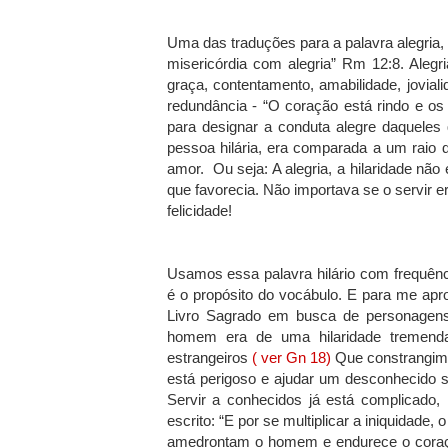
Uma das traduções para a palavra alegria,
misericórdia com alegria” Rm 12:8. Alegria
graça, contentamento, amabilidade, joviali
redundância - “O coração está rindo e os
para designar a conduta alegre daquele
pessoa hilária, era comparada a um raio 
amor. Ou seja: A alegria, a hilaridade não
que favorecia. Não importava se o servir er
felicidade!
Usamos essa palavra hilário com frequênc
é o propósito do vocábulo. E para me apr
Livro Sagrado em busca de personagens 
homem era de uma hilaridade tremenda! 
estrangeiros
( ver Gn 18)
Que constrangime
está perigoso e ajudar um desconhecido ser
Servir a conhecidos já está complicado,
escrito: “E por se multiplicar a iniquidade
amedrontam o homem e endurece o coraçã