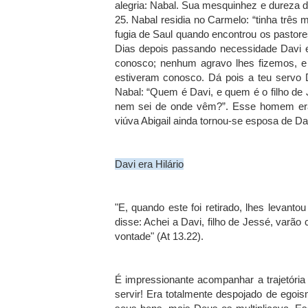
alegria: Nabal. Sua mesquinhez e dureza d
25. Nabal residia no Carmelo: “tinha três 
fugia de Saul quando encontrou os pastores
Dias depois passando necessidade Davi e
conosco; nenhum agravo lhes fizemos, e 
estiveram conosco. Dá pois a teu servo 
Nabal: “Quem é Davi, e quem é o filho d
nem sei de onde vêm?”. Esse homem era 
viúva Abigail ainda tornou-se esposa de Da
Davi era Hilário
"E, quando este foi retirado, lhes levan
disse: Achei a Davi, filho de Jessé, varã
vontade" (At 13.22).
É impressionante acompanhar a trajetória
servir! Era totalmente despojado de egoi