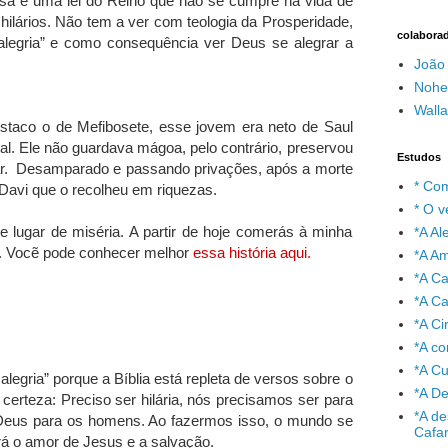
ssa é uma lei do Reino que não se cumpre na vida de
 hilários. Não tem a ver com teologia da Prosperidade,
colabora
alegria” e como consequência ver Deus se alegrar a
João
Nohe
Wall
estaco o de Mefibosete, esse jovem era neto de Saul
l. Ele não guardava mágoa, pelo contrário, preservou
Estudos
r. Desamparado e passando privações, após a morte
* Com
 Davi que o recolheu em riquezas.
* O v
se lugar de miséria. A partir de hoje comerás à minha
*A A
1. Vocẽ pode conhecer melhor
essa história aqui.
*A A
*A C
*A Ca
*A Ci
*A co
*A C
legria” porque a Bíblia está repleta de versos sobre o
*A De
erteza: Preciso ser hilária, nós precisamos ser para
*A de
eus para os homens. Ao fazermos isso, o mundo se
Cafa
rá o amor de Jesus e a salvação.