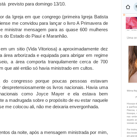
stá previsto para domingo 13/10.
r da Igreja em que congrego (primeira Igreja Batista
uiense me convidou para lançar o livro A Primavera de
 e ministrar mensagem para as quase 600 mulheres
ões do Estado do Piauí e Maranhão.
 em um sitio (Vida Vitoriosa) a aproximadamente dez
a área arborizada e equipada para abrigar em regime
io, a área comporta tranquilamente cerca de 700
 que até então só havia ministrado em cultos.
dia do congresso porque poucas pessoas estavam
r despretensiosamente os livros nacionais. Havia uma
ernacionais como Joyce Mayer e ela estava bem
nte a madrugada sobre o propósito de eu estar naquele
 se me colocou ali, não me deixaria envergonhada.
entos da noite, após a mensagem ministrada por mim,