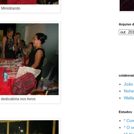
Ministrando
Arquivo 
colabora
João
Nohe
Wall
 dedicatória nos livros
Estudos
* Com
* O v