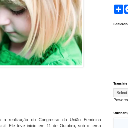
S
h
a
r
Edificad
e
Translate
Powere
Ouvir art
 a realização do Congresso da União Feminina
asil. Ele teve inicio em 11 de Outubro, sob o tema