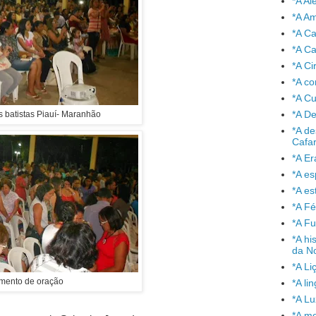
*A A
*A A
*A C
*A Ca
*A Ci
*A co
*A C
*A De
s batistas Piauí- Maranhão
*A de
Cafa
*A Er
*A e
*A es
*A Fé
*A Fu
*A hi
da No
*A Li
mento de oração
*A l
*A L
*A mo