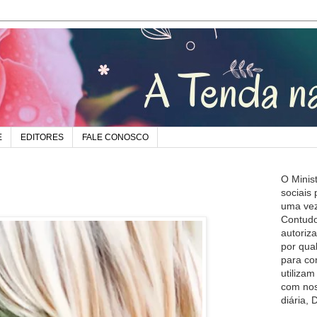
E
EDITORES
FALE CONOSCO
O Minis
sociais
uma vez
Contudo
autoriz
por qua
para co
utiliza
com nos
diária,