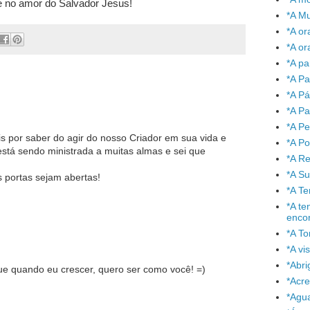
 no amor do Salvador Jesus!
*A Mu
*A or
*A or
*A pa
*A Pa
*A P
*A Pa
*A P
is por saber do agir do nosso Criador em sua vida e
*A P
está sendo ministrada a muitas almas e sei que
*A Re
*A S
 portas sejam abertas!
*A T
*A te
enco
*A To
*A vi
*Abr
ue quando eu crescer, quero ser como você! =)
*Acre
*Agu