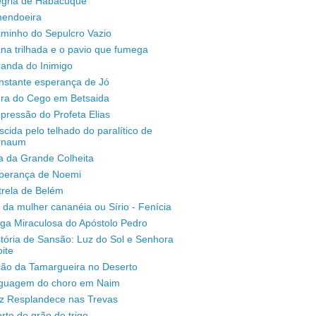
legria de Habacuque
mendoeira
aminho do Sepulcro Vazio
na trilhada e o pavio que fumega
randa do Inimigo
nstante esperança de Jó
ura do Cego em Betsaida
pressão do Profeta Elias
scida pelo telhado do paralítico de
rnaum
a da Grande Colheita
sperança de Noemi
trela de Belém
 da mulher cananéia ou Sírio - Fenícia
ga Miraculosa do Apóstolo Pedro
stória de Sansão: Luz do Sol e Senhora
ite
ção da Tamargueira no Deserto
inguagem do choro em Naim
uz Resplandece nas Trevas
rte do grão de trigo