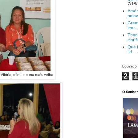
Amém
palav
Great
lear..
Thank
clarif
Que i
lid...
-
Louvado 
2
1
itória, minha mana mais velha
O Senhor 