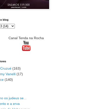
do blog
Canal Tenda na Rocha
dores
 Cruzué
(163)
my Vanelli
(17)
ace
(140)
o os judeus se...
ento e a erva