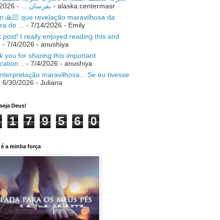
- 7/18/2026
بفرسان ...
- alaska.centermasr
 🙏🏻 que revelação maravilhosa da
ra de ...
- 7/14/2026
- Emily
 post! I really enjoyed reading this and
.
- 7/4/2026
- anushiya
 you for sharing this important
ication...
- 7/4/2026
- anushiya
nterpretação maravilhosa... Se eu tivesse
 6/30/2026
- Juliana
seja Deus!
1
7
9
5
6
0
é a minha força