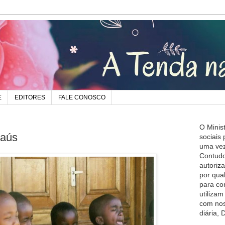
E
EDITORES
FALE CONOSCO
O Minis
maús
sociais
uma vez
Contudo
autoriz
por qua
para co
utiliza
com nos
diária,