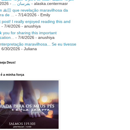
- 7/18/2026
بفرسان ...
- alaska.centermasr
 🙏🏻 que revelação maravilhosa da
ra de ...
- 7/14/2026
- Emily
 post! I really enjoyed reading this and
.
- 7/4/2026
- anushiya
 you for sharing this important
ication...
- 7/4/2026
- anushiya
nterpretação maravilhosa... Se eu tivesse
 6/30/2026
- Juliana
seja Deus!
é a minha força