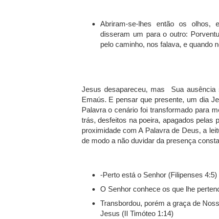
Abriram-se-lhes então os olhos,
disseram um para o outro: Porvent
pelo caminho, nos falava, e quando 
Jesus desapareceu, mas Sua ausência s
Emaús. E pensar que presente, um dia Je
Palavra o cenário foi transformado para m
trás, desfeitos na poeira, apagados pelas
proximidade com A Palavra de Deus, a leit
de modo a não duvidar da presença const
-Perto está o Senhor (Filipenses 4:5)
O Senhor conhece os que lhe pertenc
Transbordou, porém a graça de Noss
Jesus (II Timóteo 1:14)