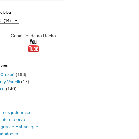
do blog
Canal Tenda na Rocha
dores
 Cruzué
(163)
my Vanelli
(17)
ace
(140)
o os judeus se...
ento e a erva
legria de Habacuque
mendoeira