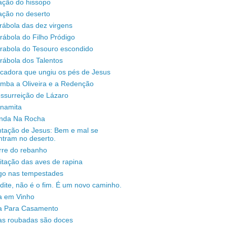
ação do hissopo
ação no deserto
rábola das dez virgens
rábola do Filho Pródigo
árabola do Tesouro escondido
rábola dos Talentos
ecadora que ungiu os pés de Jesus
omba a Oliveira e a Redenção
ssurreição de Lázaro
unamita
enda Na Rocha
ntação de Jesus: Bem e mal se
ntram no deserto.
rre do rebanho
sitação das aves de rapina
igo nas tempestades
dite, não é o fim. É um novo caminho.
a em Vinho
a Para Casamento
as roubadas são doces