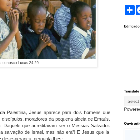
S
h
a
r
Edificad
e
ca conosco.Lucas 24:29
Translate
Powere
da Palestina, Jesus aparece para dois homens que
discípulos, moradores da pequena aldeia de Emaús,
Ouvir art
tos Daquele que acreditavam ser o Messias Salvador:
a salvação de Israel, mas não era”! E Jesus que ia
 desesperança, pergunta-lhes: