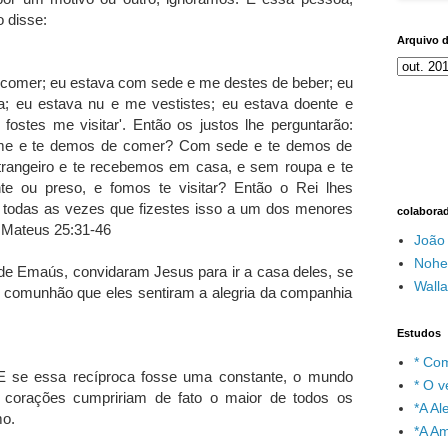
 disse:
Arquivo 
 comer; eu estava com sede e me destes de beber; eu
a; eu estava nu e me vestistes; eu estava doente e
fostes me visitar'. Então os justos lhe perguntarão:
fome e te demos de comer? Com sede e te demos de
rangeiro e te recebemos em casa, e sem roupa e te
e ou preso, e fomos te visitar? Então o Rei lhes
 todas as vezes que fizestes isso a um dos menores
colabora
" Mateus 25:31-46
João
Nohe
 Emaús, convidaram Jesus para ir a casa deles, se
Wall
sa comunhão que eles sentiram a alegria da companhia
Estudos
* Com
E se essa recíproca fosse uma constante, o mundo
* O v
s corações cumpririam de fato o maior de todos os
*A A
o.
*A A