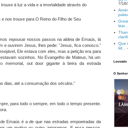
trouxe à luz a vida e a imortalidade através do
Amém
palav
as e nos trouxe para O Reino do Filho de Seu
Great
lear..
Thank
clarif
vamos repousar nossos passos na aldeia de Emaús, lá
Que i
m e ouvirem Jesus, lhes pede: "Jesus, fica conosco."
lid...
-
esejável, Ele estava com eles, mas a petição era para
 estavam sozinhos. No Evangelho de Mateus, há um
Louvado 
mo memorial, out door gigante à beira da estrada
O Senhor 
os dias, até a consumação dos séculos."
mpre, para todo o sempre, em todo o tempo presente.
ora.
 de Emaús é a de que nas estradas empoeiradas da
or um motivo ou outro, ignoramos. E essa pessoa,