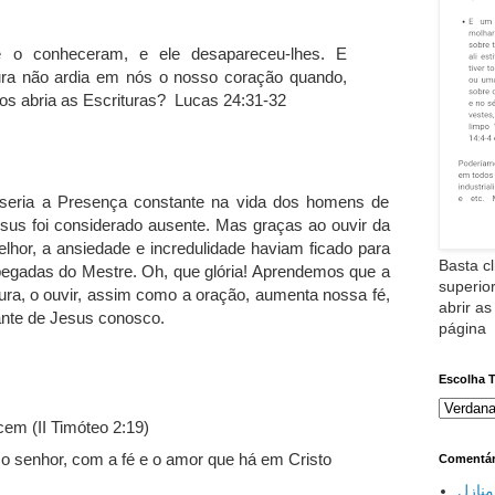
 e o conheceram, e ele desapareceu-lhes. E
ura não ardia em nós o nosso coração quando,
nos abria as Escrituras? Lucas 24:31-32
eria a Presença constante na vida dos homens de
sus foi considerado ausente. Mas graças ao ouvir da
elhor, a ansiedade e incredulidade haviam ficado para
Basta cl
 pegadas do Mestre. Oh, que glória! Aprendemos que a
superior
ura, o ouvir, assim como a oração, aumenta nossa fé,
abrir as
ante de Jesus conosco.
página
Escolha 
em (II Timóteo 2:19)
o senhor, com a fé e o amor que há em Cristo
Comentár
شركة