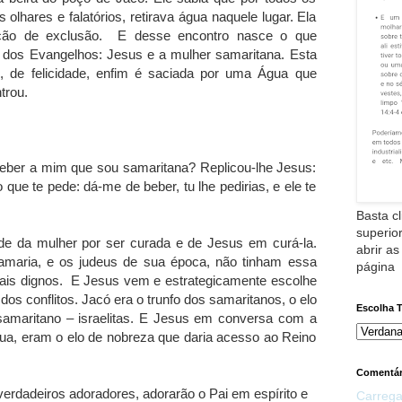
lhares e falatórios, retirava água naquele lugar. Ela
ição de exclusão.
E desse encontro nasce o que
 dos Evangelhos: Jesus e a mulher samaritana. Esta
 de felicidade, enfim é saciada por uma Água que
trou.
beber a mim que sou samaritana? Replicou-lhe Jesus:
e te pede: dá-me de beber, tu lhe pedirias, e ele te
Basta cl
superior
e da mulher por ser curada e de Jesus em curá-la.
abrir as
amaria, e os judeus de sua época, não tinham essa
página
ais dignos.
E Jesus vem e estrategicamente escolhe
os conflitos. Jacó era o trunfo dos samaritanos, o elo
Escolha 
o samaritano – israelitas. E Jesus em conversa com a
ua, eram o elo de nobreza que daria acesso ao Reino
Comentár
erdadeiros adoradores, adorarão o Pai em espírito e
Carrega