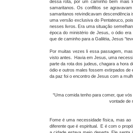
dessa rota, por um caminho bem mais lo
samaritanos. Os conflitos se agravavam 
samaritanos reivindicavam descendência i
uma versão exclusiva do Pentateuco, po
nesses livros. Era uma situação semelhante
época do ministério de Jesus, o ódio er
que de caminho para a Galiléia, Jesus “te
Por muitas vezes li essa passagem, mas 
visto antes.
Havia em Jesus, uma necessi
parte da rota dos judeus, chagara a hora d
ódio e outros males fossem extirpados de 
da paz foi o encontro de Jesus com a mulh
“Uma comida tenho para comer, que vós 
vontade de 
Fome é uma necessidade física, mas ao 
diferente que é espiritual.
E é com o propó
a cidade estava meio deserta, Ele senta 