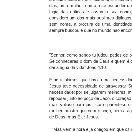
dias, uma mulher, como a se esconder dos o
fugia das criticas e assumia sua cond
considero um dos mais sublimes diálogos
sem nome, a procura de uma identidade,
sempre buscou e que no mundo não encon
"Senhor, como sendo tu judeu, pedes de 
Se conheceras o dom de Deus e quem é o qu
daria água da vida” João 4:10
E aqui falamos que havia uma necessidad
Jesus teve necessidade de atravessar S
necessidade: por se julgarem melhores, m
repousar junto ao poço de Jacó, o coração d
mais valioso para justificar o parentesc
mulher, mostra que nem o poço, nem a ág
de Deus, mas Ele: Jesus.
“Mas vem a hora e já chegou em que os v