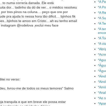
*A P
e...to numa correria danada..Ele está
*A P
ta dor... tadinho da dó de ver... o médico resolveu
 por tres pinos na coluna.... peço que ore por
*A Re
 pra ajuda lo nessa hora tão dificil.... bjinhos fik
*A S
s...bjinhos te amoo em Cristo... ah eu tenho email
*A T
instagram @rodelova ,exclui meu face
*A te
enco
*A To
*A vi
*Abr
*Acre
*Agu
*Águ
!
*Àgu
*Aind
tei no verso:
*Aind
*Amó
deu, livrou-me de todos os meus temores" Salmo
*Anal
*Ao 
a tranquila e que em breve ele possa estar
*Apa