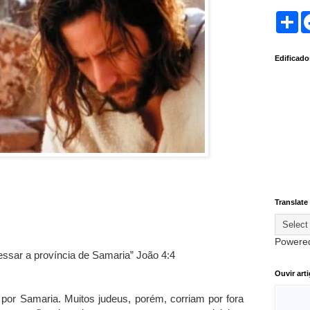
S
h
a
r
Edificad
e
Translate
Powere
essar a província de Samaria” João 4:4
Ouvir art
a por Samaria. Muitos judeus, porém, corriam por fora