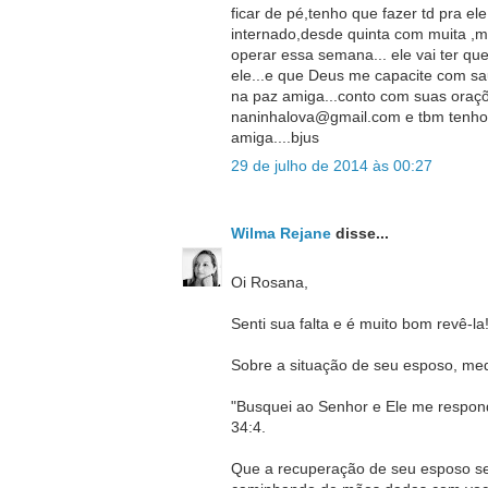
ficar de pé,tenho que fazer td pra el
internado,desde quinta com muita ,mui
operar essa semana... ele vai ter que
ele...e que Deus me capacite com saude
na paz amiga...conto com suas oraçõe
naninhalova@gmail.com e tbm tenho 
amiga....bjus
29 de julho de 2014 às 00:27
Wilma Rejane
disse...
Oi Rosana,
Senti sua falta e é muito bom revê-la
Sobre a situação de seu esposo, medi
"Busquei ao Senhor e Ele me respon
34:4.
Que a recuperação de seu esposo sej