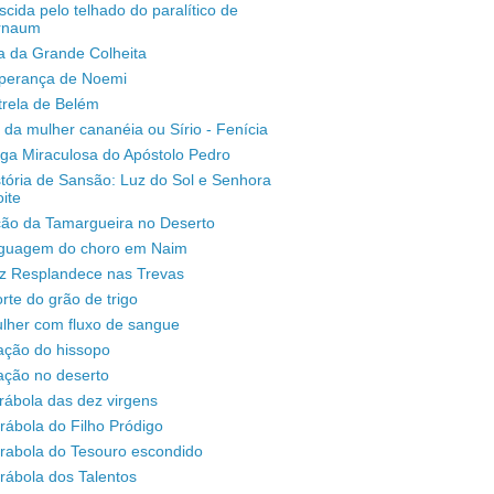
scida pelo telhado do paralítico de
rnaum
a da Grande Colheita
sperança de Noemi
trela de Belém
 da mulher cananéia ou Sírio - Fenícia
ga Miraculosa do Apóstolo Pedro
stória de Sansão: Luz do Sol e Senhora
ite
ção da Tamargueira no Deserto
inguagem do choro em Naim
uz Resplandece nas Trevas
rte do grão de trigo
lher com fluxo de sangue
ação do hissopo
ação no deserto
rábola das dez virgens
rábola do Filho Pródigo
árabola do Tesouro escondido
rábola dos Talentos