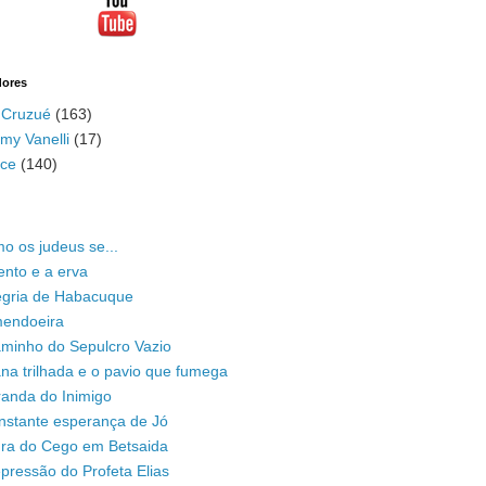
dores
 Cruzué
(163)
my Vanelli
(17)
ace
(140)
o os judeus se...
ento e a erva
legria de Habacuque
mendoeira
aminho do Sepulcro Vazio
na trilhada e o pavio que fumega
randa do Inimigo
nstante esperança de Jó
ura do Cego em Betsaida
pressão do Profeta Elias