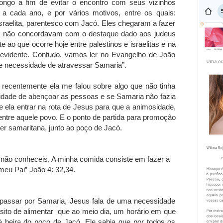
ngo a fim de evitar o encontro com seus vizinhos
a cada ano, e por vários motivos, entre os quais:
sraelita, parentesco com Jacó. Eles chegaram a fazer
is não concordavam com o destaque dado aos judeus
 ao que ocorre hoje entre palestinos e israelitas e na
a evidente. Contudo, vamos ler no Evangelho de João
ve necessidade de atravessar Samaria”.
recentemente ela me falou sobre algo que não tinha
dade de abençoar as pessoas e se Samaria não fazia
e ela entrar na rota de Jesus para que a animosidade,
entre aquele povo. E o ponto de partida para promoção
er samaritana, junto ao poço de Jacó.
não conheceis. A minha comida consiste em fazer a
meu Pai” João 4: 32,34.
passar por Samaria, Jesus fala de uma necessidade
sito de alimentar que ao meio dia, um horário em que
à beira do poço de Jacó. Ele sabia que por todos os