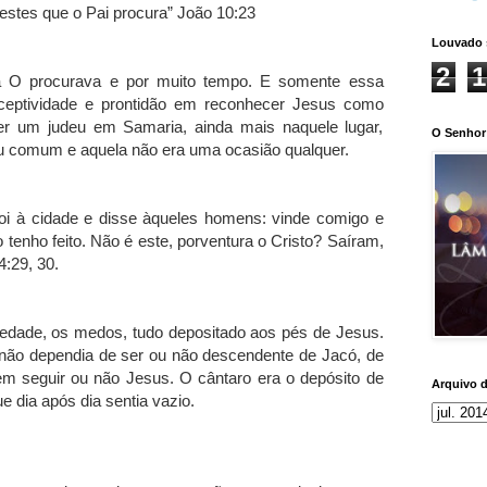
estes que o Pai procura” João 10:23
Louvado 
2
1
la O procurava e por muito tempo. E somente essa
eceptividade e prontidão em reconhecer Jesus como
er um judeu em Samaria, ainda mais naquele lugar,
O Senhor 
u comum e aquela não era uma ocasião qualquer.
foi à cidade e disse àqueles homens: vinde comigo e
enho feito. Não é este, porventura o Cristo? Saíram,
4:29, 30.
nsiedade, os medos, tudo depositado aos pés de Jesus.
e não dependia de ser ou não descendente de Jacó, de
 seguir ou não Jesus. O cântaro era o depósito de
Arquivo 
 dia após dia sentia vazio.