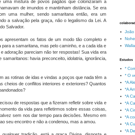
de uma mistura de povos pagãos que colonizaram a
chamavam de imundos e mantinham distância. Se era
 com uma mulher, sendo samaritana então, era um
do a salvação pela graça, não o legalismo da Lei. A
colabora
do Salvador.
João
Nohe
os apresentam os fatos de um modo tão completo e
a para a samaritana, mas pelo caminho, e a cada ida e
Wall
 e adoração pareciam não ter respostas! Sua vida era
 e samaritanos: havia preconceito, idolatria, ignorância,
Estudos
* Com
* O v
as rotinas de idas e vindas a poços que nada têm a
*A A
s cheios de conflitos interiores e exteriores? Quantos
*A A
abandonados?
*A C
recisou de respostas que a fizeram refletir sobre vida e
*A Ca
mento da vida para refletirmos sobre essas coisas,
*A Ci
 talvez sem nos dar tempo para decisões. Mesmo em
*A co
oi ao seu encontro e não a condenou, mas a amou.
*A C
*A De
 qualquer tradição, está a graça Divina, disposta e