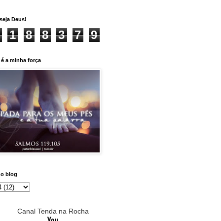
seja Deus!
1
8
8
3
7
9
é a minha força
do blog
Canal Tenda na Rocha