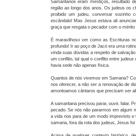
Samaritanos eram mestiços, resultado 
região ao longo dos anos. Os judeus os 
proibido um judeu, conversar sozinho
escândalo! Mas Jesus estava ali anuncian
graça que resgata o pecador com o mérito 
É maravilhoso ver como as Escrituras n
profundo! Ir ao poço de Jacó era uma rotin
vinda suas dúvidas a respeito de salvação
um conflito, tal qual o conflito entre judeus
havia sede não apenas física.
Quantos de nós vivemos em Samaria? Com 
nos oferecer, a não ser a renovação de dia
amontoamos cântaros que precisam ser 
A samaritana precisou parar, ouvir, falar. P
pecado. Se nós não pararmos em algum mo
a vida nos para de um modo imprevisto e
samaria, fora da rota dos judeus, Jesus f
Acima de qualquer contexto histórico, de