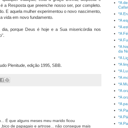
*A de
 é a Resposta que preenche nosso ser, por completo.
Cafa
do. E aquela mulher experimentou o novo nascimento,
*A Er
er a vida em novo fundamento.
*A e
*A es
dia, porque Deus é hoje e a Sua misericórdia nos
*A Fé
o".
*A Fu
*A hi
da No
*A Li
*A l
tudo Plenitude, edição 1995, SBB.
*A L
*A mo
*A Mu
*A or
*A or
*A pa
*A Pa
*A P
m... É que alguns meses meu marido ficou
*A Pa
 ,bico de papagaio e artrose... não consegue mais