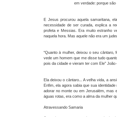
em verdade: porque são 
E Jesus procurou aquela samaritana, e
necessidade de ser curada, explica a r
profeta e Messias. Era muito estranho v
naquela hora. Mas aquele não era um jude
“Quanto à mulher, deixou o seu cântaro, 
vede um homem que me disse tudo quanto t
pois da cidade e vieram ter com Ele” João 
Ela deixou o cântaro... A velha vida, a a
Enfim, ela agora sabia que sua identidad
adorar no monte ou em Jerusalém, mas em
águas rotas, era como a alma da mulher que
Atravessando Samaria