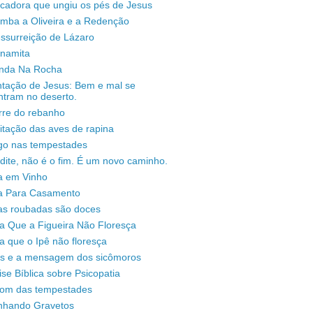
ecadora que ungiu os pés de Jesus
omba a Oliveira e a Redenção
ssurreição de Lázaro
unamita
enda Na Rocha
ntação de Jesus: Bem e mal se
ntram no deserto.
rre do rebanho
sitação das aves de rapina
igo nas tempestades
dite, não é o fim. É um novo caminho.
a em Vinho
a Para Casamento
as roubadas são doces
a Que a Figueira Não Floresça
a que o Ipê não floresça
s e a mensagem dos sicômoros
ise Bíblica sobre Psicopatia
som das tempestades
nhando Gravetos