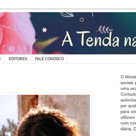
E
EDITORES
FALE CONOSCO
O Minis
sociais
uma vez
Contudo
autoriz
por qua
para co
utiliza
com nos
diária,