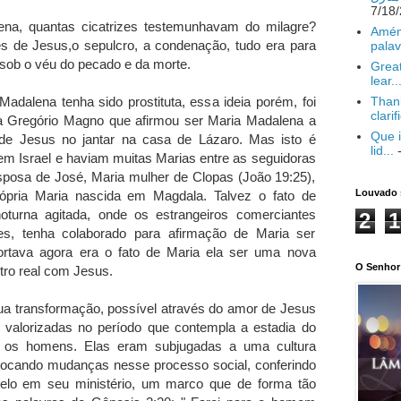
ena, quantas cicatrizes testemunhavam do milagre?
Amém
és de Jesus,o sepulcro, a condenação, tudo era para
palav
 sob o véu do pecado e da morte.
Great
lear..
adalena tenha sido prostituta, essa ideia porém, foi
Thank
clarif
a Gregório Magno que afirmou ser Maria Madalena a
Que i
 de Jesus no jantar na casa de Lázaro. Mas isto é
lid...
-
 Israel e haviam muitas Marias entre as seguidoras
esposa de José, Maria mulher de Clopas (João 19:25),
Louvado 
ópria Maria nascida em Magdala. Talvez o fato de
turna agitada, onde os estrangeiros comerciantes
2
1
tes, tenha colaborado para afirmação de Maria ser
portava agora era o fato de Maria ela ser uma nova
O Senhor 
ntro real com Jesus.
ua transformação, possível através do amor de Jesus
 valorizadas no período que contempla a estadia do
e os homens. Elas eram subjugadas a uma cultura
vocando mudanças nesse processo social, conferindo
 elo em seu ministério, um marco que de forma tão