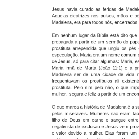
Jesus havia curado as feridas de Madal
Aquelas cicatrizes nos pulsos, mãos e p
Madalena, era para todos nós, encerrados
Em nenhum lugar da Bíblia está dito que M
propagada a partir de um sermão do pap
prostituta arrependida que ungiu os pés
especulação. Maria era um nome comum em
de Jesus, só para citar algumas: Maria, 
Maria irmã de Marta (João 11:1) e a pr
Madalena ser de uma cidade de vida no
frequentavam os prostíbulos ali existen
prostituta. Pelo sim pelo não, o que im
mulher, segura e feliz a partir de um enco
O que marca a história de Madalena é a s
pelos miseráveis. Mulheres não eram tão
filho de Deus em carne e sangue entr
negativista de exclusão e Jesus vem pro
o valor devido a mulher. Elas foram um