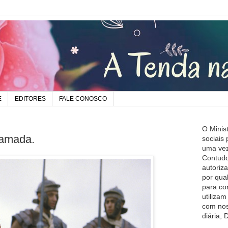
E
EDITORES
FALE CONOSCO
O Minis
 amada.
sociais
uma vez
Contudo
autoriz
por qua
para co
utiliza
com nos
diária,