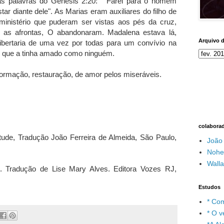
s palavras do Gênesis 2:20: " Farei para o homem
tar diante dele". As Marias eram auxiliares do filho de
inistério que puderam ser vistas aos pés da cruz,
 as afrontas, O abandonaram. Madalena estava lá,
Arquivo 
 libertaria de uma vez por todas para um convívio na
e que a tinha amado como ninguém.
sformação, restauração, de amor pelos miseráveis.
colabora
itude, Tradução João Ferreira de Almeida, São Paulo,
João
Nohe
Wall
 Tradução de Lise Mary Alves. Editora Vozes RJ,
Estudos
* Com
* O v