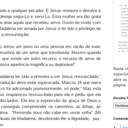
o e qualquer pecador. E Jesus restaura e devolve a
deseja segui-Lo e servi-Lo. Esta mulher era tão grata
 de doar aquilo que recebeu: amor. Gosto do modo com
dalena ser amada por Jesus e ter tido o privilégio de
 a ressurreição:
não amou um povo ou uma pessoa em razão de suas
temunhos de um amor que transborda. Mesmo quando
que existe um outro recurso, o recurso do amor de
ossa aparência magnifica ou deplorável".
Basta cl
superior
dalena ter sido a primeira a ver Jesus ressuscitado."
abrir as
tradução deve estar equivocada, Marcos 16 que narra
página
cro foi adicionado posteriormente, só pode." Mas está
us reapareceu ressuscitado para ela e pediu que ela
Escolha 
iscípulos. Ela era a expressão da graça de Deus,o
conseguiu compreender os caminhos, as linhas, as
 alma. "Remendo novo não cabe em veste velha" (Mt
rituais de Madalena, devolvendo-lhe a dignidade, paz,
Comentár
a.
نازل