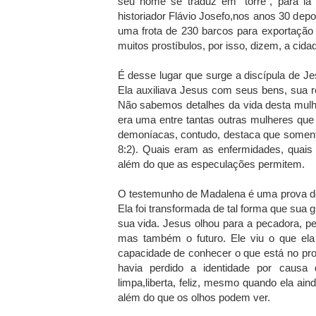
seu nome se traduz em "torre", para lá
historiador Flávio Josefo,nos anos 30 depo
uma frota de 230 barcos para exportação
muitos prostíbulos, por isso, dizem, a cid
É desse lugar que surge a discípula de J
Ela auxiliava Jesus com seus bens, sua re
Não sabemos detalhes da vida desta mulher,
era uma entre tantas outras mulheres qu
demoníacas, contudo, destaca que somen
8:2). Quais eram as enfermidades, quai
além do que as especulações permitem.
O testemunho de Madalena é uma prova do
Ela foi transformada de tal forma que sua g
sua vida. Jesus olhou para a pecadora, p
mas também o futuro. Ele viu o que ela
capacidade de conhecer o que está no pr
havia perdido a identidade por causa
limpa,liberta, feliz, mesmo quando ela a
além do que os olhos podem ver.