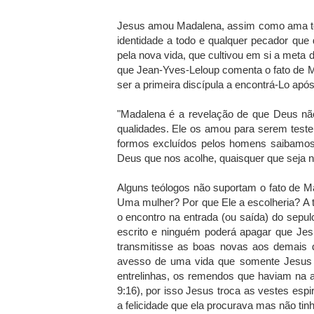
Jesus amou Madalena, assim como ama tod
identidade a todo e qualquer pecador que 
pela nova vida, que cultivou em si a meta
que Jean-Yves-Leloup comenta o fato de Ma
ser a primeira discípula a encontrá-Lo após
"Madalena é a revelação de que Deus 
qualidades. Ele os amou para serem tes
formos excluídos pelos homens saibamos 
Deus que nos acolhe, quaisquer que seja n
Alguns teólogos não suportam o fato de Ma
Uma mulher? Por que Ele a escolheria? A 
o encontro na entrada (ou saída) do sepul
escrito e ninguém poderá apagar que Jes
transmitisse as boas novas aos demais d
avesso de uma vida que somente Jesus 
entrelinhas, os remendos que haviam na
9:16), por isso Jesus troca as vestes espi
a felicidade que ela procurava mas não tinh