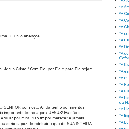
*A A
*A A
*A C
*A Ca
*A Ci
*A co
Wilma DEUS o abençoe.
*A C
*A De
*A de
Cafa
*A Er
 Jesus Cristo!! Com Ele, por Ele e para Ele sejam
*A e
*A es
*A Fé
*A Fu
*A hi
da No
 SENHOR por nós... Ainda tenho sofrimentos,
*A Li
mais importante tenho agora: JESUS! Eu não o
*A l
u AMOR por mim. Não fiz por merecer e jamais
*A L
eu seria capaz de retribuir o que de SUA INTEIRA
*A mo