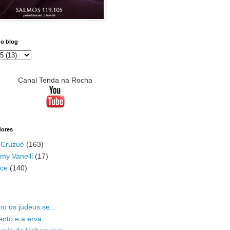
do blog
Canal Tenda na Rocha
dores
 Cruzué
(163)
my Vanelli
(17)
ace
(140)
o os judeus se...
ento e a erva