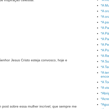
inspiração celestial.
*A Mu
*A or
*A or
*A pa
*A Pa
*A P
*A Pa
*A P
*A P
*A Re
nhor Jesus Cristo esteja convosco, hoje e
*A S
*A T
*A te
enco
*A To
*A vi
*Abr
*Acre
*Agu
 post sobre essa mulher incrível, que sempre me