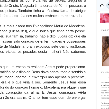
 concorriam os comerciantes de peixes. Segundo o
is de Cristo, Magdala tinha cerca de 40 mil pessoas e
 de peixes. Também tinha a péssima fama de abrigar
ade fora destruída nos muitos embates entre cruzados.
esus mais citada nos Evangelhos: Maria de Madalena.
nda (Lucas 8:3), o que indica que tinha certa posse.
 sua família, trabalho, não é dito. Lucas diz que ela
e haviam sido curadas de enfermidades e possessões
te de Madalena foram expulsos sete demônios(Lucas
s os vícios, os pecados desta mulher? Não sabemos
 que um encontro real com Jesus pode proporcionar.
ratidão pelo filho de Deus dava agora, todo o sentido a
erturbada, doente e enxergou não apenas o presente,
 era e o que viria a ser. Somente Jesus tem essa
ofundo do coração humano. Madalena era alguém que
 da corrupção da alma. E Jesus conseguia vê-la
inda não era assim. O amor tem esse dom de enxergar