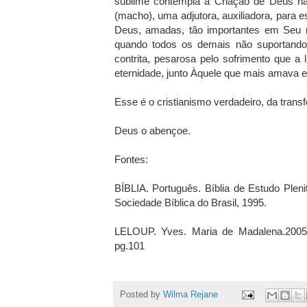
sublime contempla a Criação de Deus na
(macho), uma adjutora, auxiliadora, para es
Deus, amadas, tão importantes em Seu m
quando todos os demais não suportando
contrita, pesarosa pelo sofrimento que a
eternidade, junto Àquele que mais amava 
Esse é o cristianismo verdadeiro, da tran
Deus o abençoe.
Fontes:
BÍBLIA. Português. Bíblia de Estudo Plen
Sociedade Bíblica do Brasil, 1995.
LELOUP. Yves. Maria de Madalena.2005.
pg.101
Posted by
Wilma Rejane