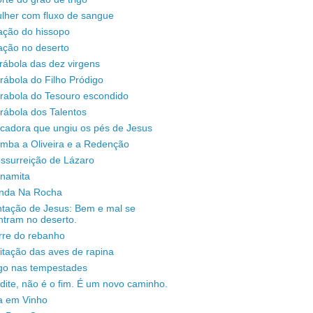
lher com fluxo de sangue
ação do hissopo
ação no deserto
rábola das dez virgens
rábola do Filho Pródigo
árabola do Tesouro escondido
rábola dos Talentos
ecadora que ungiu os pés de Jesus
omba a Oliveira e a Redenção
ssurreição de Lázaro
unamita
enda Na Rocha
ntação de Jesus: Bem e mal se
ntram no deserto.
rre do rebanho
sitação das aves de rapina
igo nas tempestades
dite, não é o fim. É um novo caminho.
a em Vinho