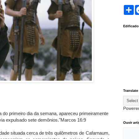
S
h
a
r
Edificad
e
Translate
Powere
 do primeiro dia da semana, apareceu primeiramente
ia expulsado sete demônios."Marcos 16:9
Ouvir art
ade situada cerca de três quilômetros de Cafarnaum,