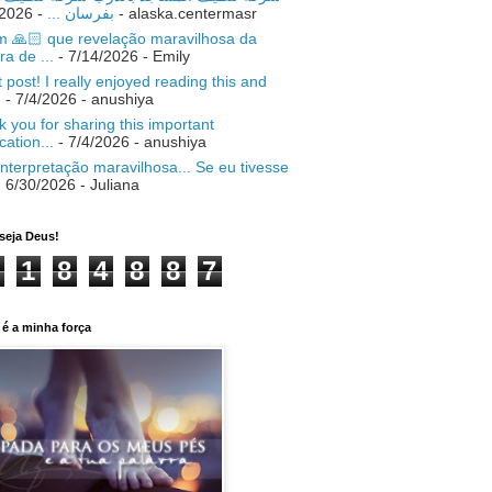
- 7/18/2026
بفرسان ...
- alaska.centermasr
 🙏🏻 que revelação maravilhosa da
ra de ...
- 7/14/2026
- Emily
 post! I really enjoyed reading this and
.
- 7/4/2026
- anushiya
 you for sharing this important
ication...
- 7/4/2026
- anushiya
nterpretação maravilhosa... Se eu tivesse
 6/30/2026
- Juliana
seja Deus!
1
8
4
8
8
7
é a minha força