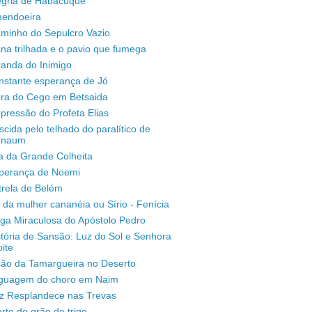
legria de Habacuque
mendoeira
aminho do Sepulcro Vazio
na trilhada e o pavio que fumega
randa do Inimigo
nstante esperança de Jó
ura do Cego em Betsaida
pressão do Profeta Elias
scida pelo telhado do paralítico de
rnaum
a da Grande Colheita
sperança de Noemi
trela de Belém
 da mulher cananéia ou Sírio - Fenícia
ga Miraculosa do Apóstolo Pedro
stória de Sansão: Luz do Sol e Senhora
ite
ção da Tamargueira no Deserto
inguagem do choro em Naim
uz Resplandece nas Trevas
rte do grão de trigo