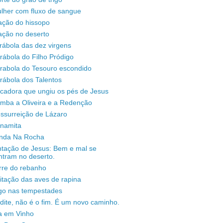
lher com fluxo de sangue
ação do hissopo
ação no deserto
rábola das dez virgens
rábola do Filho Pródigo
árabola do Tesouro escondido
rábola dos Talentos
ecadora que ungiu os pés de Jesus
omba a Oliveira e a Redenção
ssurreição de Lázaro
unamita
enda Na Rocha
ntação de Jesus: Bem e mal se
ntram no deserto.
rre do rebanho
sitação das aves de rapina
igo nas tempestades
dite, não é o fim. É um novo caminho.
a em Vinho