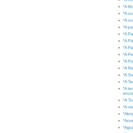
*A Mu
*A or
*A or
*A pa
*A Pa
*A P
*A Pa
*A P
*A P
*A Re
*A S
*A T
*A te
enco
*A To
*A vi
*Abr
*Acre
*Agu