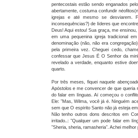
pentecostais estão sendo enganados pelo
abertamente, costuma confundir néofitos(
igrejas e até mesmo se desviarem. Fa
inconsequências?) de líderes que encontr
Deus! Aqui estou! Sua graça, me ensinou,
em uma pequenina igreja tradicional em
denominação (não, não era congregação).
pela primeira vez. Cheguei cedo, chamei
confessar que Jesus É O Senhor da minha
revelado a verdade, enquanto estive doe
quarto.
Por três meses, fiquei naquele abençoado l
Apóstolos e me convencer de que queria r
do falar em línguas. Aí começou o conflit
Ele: "Mas, Wilma, você já é. Ninguém ac
sem que O espírito Santo não já esteja em 
Não tenho outros dons descritos em Cor
irritado..: "Qualquer um pode falar em lí
"Sheria, sheria, ramasheria". Achei melhor p