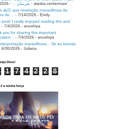
- 7/18/2026
بفرسان ...
- alaska.centermasr
 🙏🏻 que revelação maravilhosa da
ra de ...
- 7/14/2026
- Emily
 post! I really enjoyed reading this and
.
- 7/4/2026
- anushiya
 you for sharing this important
ication...
- 7/4/2026
- anushiya
nterpretação maravilhosa... Se eu tivesse
 6/30/2026
- Juliana
seja Deus!
1
7
4
2
2
8
é a minha força