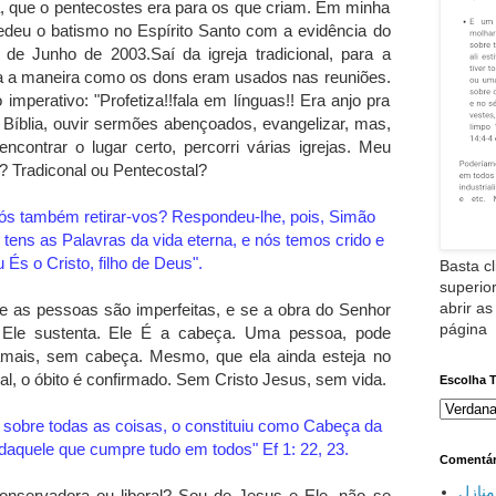
 que o pentecostes era para os que criam. Em minha
deu o batismo no Espírito Santo com a evidência do
 de Junho de 2003.Saí da igreja tradicional, para a
a a maneira como os dons eram usados nas reuniões.
 imperativo: "Profetiza!!fala em línguas!! Era anjo pra
a Bíblia, ouvir sermões abençoados, evangelizar, mas,
ncontrar o lugar certo, percorri várias igrejas. Meu
 Tradiconal ou Pentecostal?
vós também retirar-vos? Respondeu-lhe, pois, Simão
tens as Palavras da vida eterna, e nós temos crido e
És o Cristo, filho de Deus".
Basta cl
superior
abrir as
que as pessoas são imperfeitas, e se a obra do Senhor
página
e Ele sustenta. Ele É a cabeça. Uma pessoa, pode
jamais, sem cabeça. Mesmo, que ela ainda esteja no
ral, o óbito é confirmado. Sem Cristo Jesus, sem vida.
Escolha 
, sobre todas as coisas, o constituiu como Cabeça da
e daquele que cumpre tudo em todos" Ef 1: 22, 23.
Comentár
نازل
Conservadora ou liberal? Sou de Jesus e Ele, não se