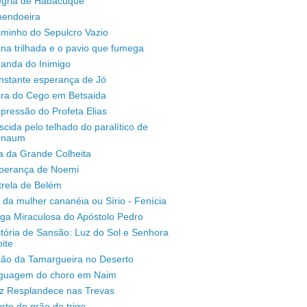
legria de Habacuque
mendoeira
aminho do Sepulcro Vazio
na trilhada e o pavio que fumega
randa do Inimigo
nstante esperança de Jó
ura do Cego em Betsaida
pressão do Profeta Elias
scida pelo telhado do paralítico de
rnaum
a da Grande Colheita
sperança de Noemi
trela de Belém
 da mulher cananéia ou Sírio - Fenícia
ga Miraculosa do Apóstolo Pedro
stória de Sansão: Luz do Sol e Senhora
ite
ção da Tamargueira no Deserto
inguagem do choro em Naim
uz Resplandece nas Trevas
rte do grão de trigo