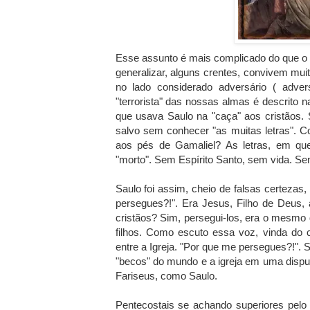
Esse assunto é mais complicado do que o p
generalizar, alguns crentes, convivem m
no lado considerado adversário ( adver
"terrorista" das nossas almas é descrito 
que usava Saulo na "caça" aos cristãos. 
salvo sem conhecer "as muitas letras". C
aos pés de Gamaliel? As letras, em qu
"morto". Sem Espírito Santo, sem vida. S
Saulo foi assim, cheio de falsas certezas
persegues?!". Era Jesus, Filho de Deus,
cristãos? Sim, persegui-los, era o mesmo 
filhos. Como escuto essa voz, vinda do 
entre a Igreja. "Por que me persegues?!". 
"becos" do mundo e a igreja em uma disp
Fariseus, como Saulo.
Pentecostais se achando superiores pelo