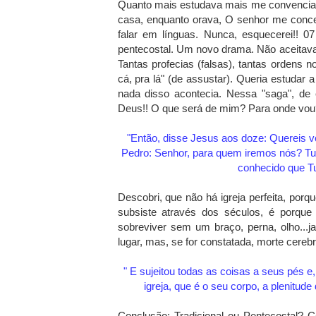
Quanto mais estudava mais me convencia,
casa, enquanto orava, O senhor me conce
falar em línguas. Nunca, esquecerei!! 07
pentecostal. Um novo drama. Não aceitav
Tantas profecias (falsas), tantas ordens no
cá, pra lá" (de assustar). Queria estudar 
nada disso acontecia. Nessa "saga", de e
Deus!! O que será de mim? Para onde vou?
"Então, disse Jesus aos doze: Quereis 
Pedro: Senhor, para quem iremos nós? Tu 
conhecido que Tu 
Descobri, que não há igreja perfeita, por
subsiste através dos séculos, é porqu
sobreviver sem um braço, perna, olho...
lugar, mas, se for constatada, morte cereb
" E sujeitou todas as coisas a seus pés e
igreja, que é o seu corpo, a plenitud
Conclusão: Tradicional ou Pentecostal? 