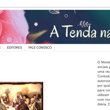
E
EDITORES
FALE CONOSCO
O Minis
sociais
uma vez
Contudo
autoriz
por qua
para co
utiliza
com nos
diária,