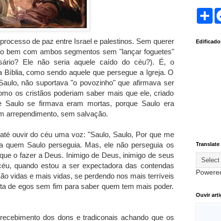
S
h
a
r
rocesso de paz entre Israel e palestinos. Sem querer
Edificad
e
uito bem com ambos segmentos sem "lançar foguetes"
sário? Ele não seria aquele caído do céu?). É, o
na Bíblia, como sendo aquele que persegue a Igreja. O
Saulo, não suportava "o povozinho" que afirmava ser
omo os cristãos poderiam saber mais que ele, criado
e Saulo se firmava eram mortas, porque Saulo era
em arrependimento, sem salvação.
, até ouvir do céu uma voz: "Saulo, Saulo, Por que me
 a quem Saulo perseguia. Mas, ele não perseguia os
Translate
que o fazer a Deus. Inimigo de Deus, inimigo de seus
céu, quando estou a ser expectadora das contendas
Powere
São vidas e mais vidas, se perdendo nos mais terríveis
uta de egos sem fim para saber quem tem mais poder.
Ouvir art
 recebimento dos dons e tradiconais achando que os