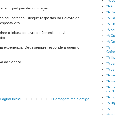
*A A
*A A
re, em qualquer denominação.
*A C
*A Ca
 ao seu coração. Busque respostas na Palavra de
esposta virá.
*A Ci
*A co
inar a leitura do Livro de Jeremias, ouvi
*A C
mim.
*A De
ia experiência, Deus sempre responde a quem o
*A de
Cafa
*A Er
rva do Senhor.
*A e
*A es
*A Fé
*A Fu
*A hi
da No
*A Li
Página inicial
Postagem mais antiga
*A l
*A L
*A mo