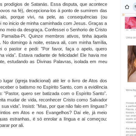
s prodígios de Satanás. Essa disputa, que acontece
novos na fé), decepciona-los à ponto de sumirem das
lo, porque vivi, na pele, as consequências (ou
ei no inicio de minha caminhada com Jesus. Graças a
 no meio da desgraça. Confessei o Senhorio de Cristo
 Parnaíba-Pi. Quinze membros ativos, tinha àquela
 No domingo à noite, estava ali, com minha família,
 o pastor e pedi: "Por favor, faça o apelo, quero
 vida". Estava radiante de felicidade! Ele havia me
nte, estudando as Divinas Palavras, isolada em meu
ugar (igreja tradicional) até ler o livro de Atos dos
eceber o batismo no Espírito Santo, com a evidência
o: "Pastor, quero ser batizada com o Espírito Santo".
eita mudar de vida, reconhecer Cristo como Salvador
sua vida". Insisti: "Mas, por que não falo em línguas?
intios em Atos e nos Evangelhos? Daí ele, já meio
nguas estranhas, é só enrolar a língua e aí começou:
arar por ali.