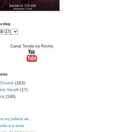
do blog
Canal Tenda na Rocha
dores
 Cruzué
(163)
my Vanelli
(17)
ace
(140)
o os judeus se...
ento e a erva