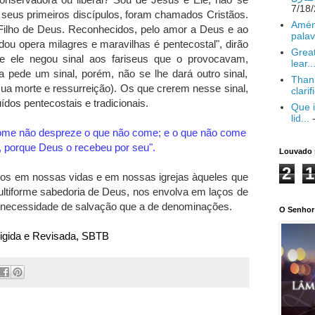
seus primeiros discípulos, foram chamados Cristãos.
Amém
Filho de Deus. Reconhecidos, pelo amor a Deus e ao
palav
dou opera milagres e maravilhas é pentecostal", dirão
Great
 ele negou sinal aos fariseus que o provocavam,
lear..
 pede um sinal, porém, não se lhe dará outro sinal,
Thank
sua morte e ressurreição). Os que crerem nesse sinal,
clarif
ídos pentecostais e tradicionais.
Que i
lid...
-
ome não despreze o que não come; e o que não come
, porque Deus o recebeu por seu".
Louvado 
2
1
os em nossas vidas e em nossas igrejas àqueles que
ultiforme sabedoria de Deus, nos envolva em laços de
 necessidade de salvação que a de denominações.
O Senhor 
rrigida e Revisada, SBTB