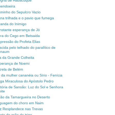
legria de Habacuque
mendoeira
aminho do Sepulcro Vazio
na trilhada e o pavio que fumega
randa do Inimigo
nstante esperança de Jó
ura do Cego em Betsaida
pressão do Profeta Elias
scida pelo telhado do paralítico de
rnaum
a da Grande Colheita
sperança de Noemi
trela de Belém
 da mulher cananéia ou Sírio - Fenícia
ga Miraculosa do Apóstolo Pedro
stória de Sansão: Luz do Sol e Senhora
ite
ção da Tamargueira no Deserto
inguagem do choro em Naim
uz Resplandece nas Trevas
rte do grão de trigo