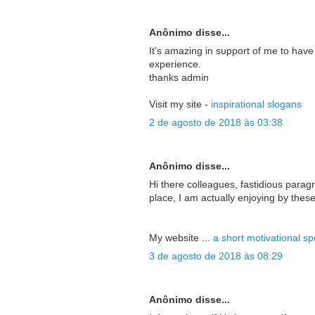
Anônimo disse...
It's amazing in support of me to have
experience.
thanks admin
Visit my site -
inspirational slogans
2 de agosto de 2018 às 03:38
Anônimo disse...
Hi there colleagues, fastidious para
place, I am actually enjoying by these
My website ...
a short motivational s
3 de agosto de 2018 às 08:29
Anônimo disse...