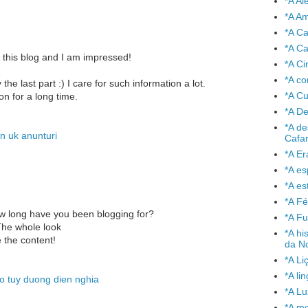
*A A
*A A
*A C
*A Ca
 this blog and I am impressed!
*A Ci
*A co
the last part :) I care for such information a lot.
*A C
on for a long time.
*A De
*A de
 in uk anunturi
Cafa
*A Er
*A e
*A es
*A Fé
 long have you been blogging for?
*A Fu
The whole look
*A hi
e the content!
da No
*A Li
*A l
o tuy duong dien nghia
*A L
*A mo