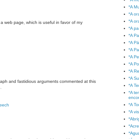
*A Mu
*A or
*A or
 a web page, which is useful in favor of my
*A pa
*A Pa
*A P
*A Pa
*A P
*A P
*A Re
*A S
graph and fastidious arguments commented at this
*A T
.
*A te
enco
*A To
peech
*A vi
*Abr
*Acre
*Agu