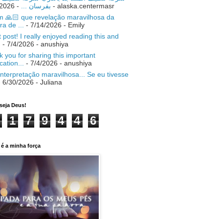
- 7/18/2026
بفرسان ...
- alaska.centermasr
 🙏🏻 que revelação maravilhosa da
ra de ...
- 7/14/2026
- Emily
 post! I really enjoyed reading this and
.
- 7/4/2026
- anushiya
 you for sharing this important
ication...
- 7/4/2026
- anushiya
nterpretação maravilhosa... Se eu tivesse
 6/30/2026
- Juliana
seja Deus!
1
7
9
4
4
6
é a minha força