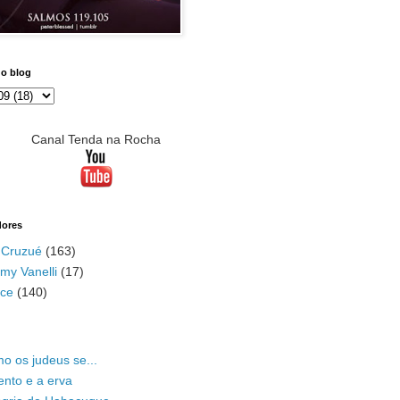
do blog
Canal Tenda na Rocha
dores
 Cruzué
(163)
my Vanelli
(17)
ace
(140)
o os judeus se...
ento e a erva