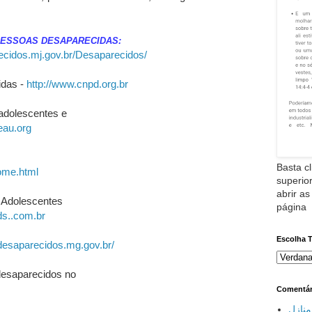
PESSOAS DESAPARECIDAS:
ecidos.mj.gov.br/Desaparecidos/
idas -
http://www.cnpd.org.br
 adolescentes e
eau.org
Basta cl
ome.html
superior
abrir as
e Adolescentes
página
ds..com.br
Escolha 
desaparecidos.mg.gov.br/
desaparecidos no
Comentár
نازل