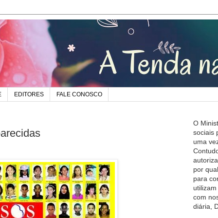
E
EDITORES
FALE CONOSCO
O Minis
arecidas
sociais
uma vez
Contudo
autoriz
por qua
para co
utiliza
com nos
diária,