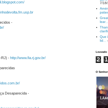
l.blogspot.com/
Amém
nhodevolta.fm.usp.br
palav
Great
lear..
ecidos -
br/
Thank
clarif
Que i
lid...
-
Louvado 
 –RJ) -
http://www.fia.rj.gov.br/
2
1
parecidas
O Senhor 
idos.com.br/
ça Desaparecida -