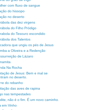
lher com fluxo de sangue
ação do hissopo
ação no deserto
rábola das dez virgens
rábola do Filho Pródigo
árabola do Tesouro escondido
rábola dos Talentos
ecadora que ungiu os pés de Jesus
omba a Oliveira e a Redenção
ssurreição de Lázaro
unamita
enda Na Rocha
ntação de Jesus: Bem e mal se
ntram no deserto.
rre do rebanho
sitação das aves de rapina
igo nas tempestades
dite, não é o fim. É um novo caminho.
a em Vinho