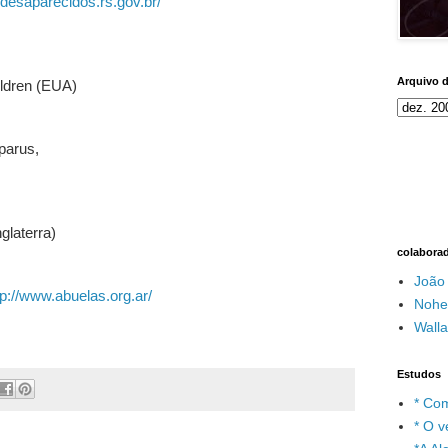
.desaparecidos.rs.gov.br/
Arquivo 
ildren (EUA)
parus,
glaterra)
colabora
João
tp://www.abuelas.org.ar/
Nohe
Wall
Estudos
* Com
* O v