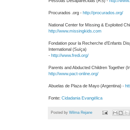
Pessoas Desaparecidas (RS) -
http://www
Procurados .org -
http://procurados.org/
National Center for Missing & Exploited Ch
http://www.missingkids.com
Fondation pour la Recherche d’Enfants Dis
International (Suíça)
-
http://www.fredi.org/
Parents and Abducted Children Together (In
http://www.pact-online.org/
Abuelas de Plaza de Mayo (Argentina) -
ht
Fonte:
Cidadania Evangélica
Posted by
Wilma Rejane