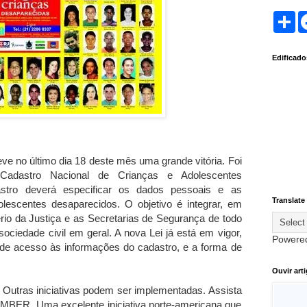
S
h
a
r
Edificad
e
ve no último dia 18 deste mês uma grande vitória. Foi
Cadastro Nacional de Crianças e Adolescentes
stro deverá especificar os dados pessoais e as
Translate
dolescentes desaparecidos. O objetivo é integrar, em
ério da Justiça e as Secretarias de Segurança de todo
sociedade civil em geral. A nova Lei já está em vigor,
Powere
a de acesso às informações do cadastro, e a forma de
Ouvir art
o. Outras iniciativas podem ser implementadas. Assista
AMBER. Uma excelente iniciativa norte-americana que