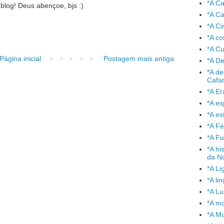
*A C
 blog! Deus abençoe, bjs :)
*A Ca
*A Ci
*A co
*A C
Página inicial
Postagem mais antiga
*A De
*A de
Cafa
*A Er
*A e
*A es
*A Fé
*A Fu
*A hi
da No
*A Li
*A l
*A L
*A mo
*A Mu