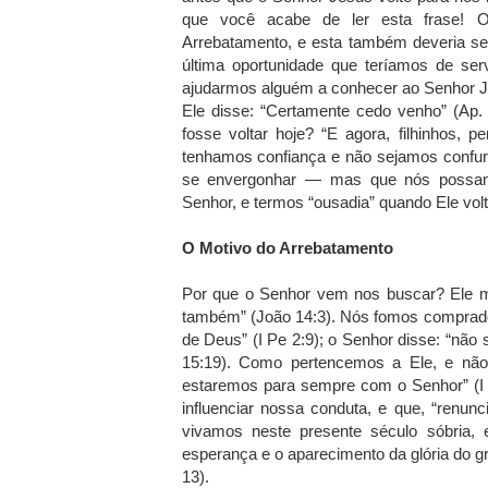
que você acabe de ler esta frase! O
Arrebatamento, e esta também deveria se
última oportunidade que teríamos de ser
ajudarmos alguém a conhecer ao Senhor J
Ele disse: “Certamente cedo venho” (Ap.
fosse voltar hoje? “E agora, filhinhos, 
tenhamos confiança e não sejamos confund
se envergonhar — mas que nós possamo
Senhor, e termos “ousadia” quando Ele volt
O Motivo do Arrebatamento
Por que o Senhor vem nos buscar? Ele me
também” (João 14:3). Nós fomos comprado
de Deus” (I Pe 2:9); o Senhor disse: “não
15:19). Como pertencemos a Ele, e não
estaremos para sempre com o Senhor” (I 
influenciar nossa conduta, e que, “renu
vivamos neste presente século sóbria, 
esperança e o aparecimento da glória do g
13).