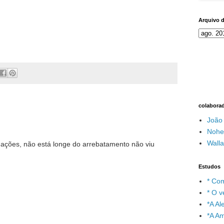
Arquivo 
colabora
João
Nohe
Wall
ações, não está longe do arrebatamento não viu
Estudos
* Com
* O v
*A A
*A A