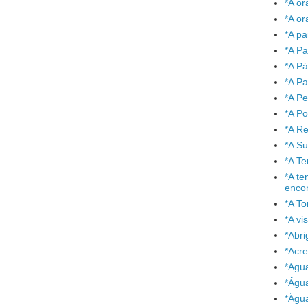
*A or
*A or
*A pa
*A Pa
*A P
*A Pa
*A P
*A P
*A Re
*A S
*A T
*A te
enco
*A To
*A vi
*Abr
*Acre
*Agu
*Águ
*Àgu