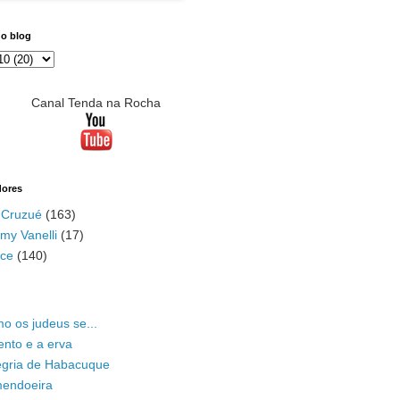
do blog
Canal Tenda na Rocha
dores
 Cruzué
(163)
my Vanelli
(17)
ace
(140)
o os judeus se...
ento e a erva
legria de Habacuque
mendoeira