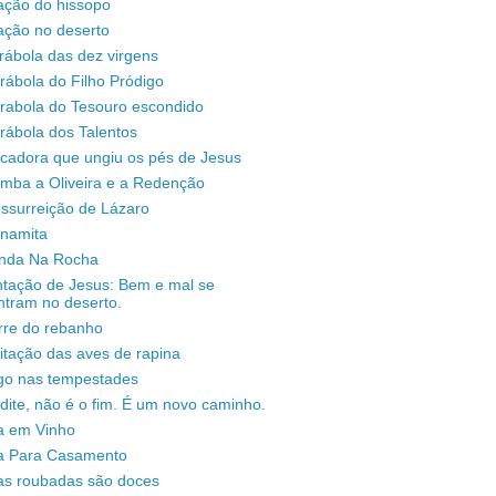
ação do hissopo
ação no deserto
rábola das dez virgens
rábola do Filho Pródigo
árabola do Tesouro escondido
rábola dos Talentos
ecadora que ungiu os pés de Jesus
omba a Oliveira e a Redenção
ssurreição de Lázaro
unamita
enda Na Rocha
ntação de Jesus: Bem e mal se
ntram no deserto.
rre do rebanho
sitação das aves de rapina
igo nas tempestades
dite, não é o fim. É um novo caminho.
a em Vinho
a Para Casamento
as roubadas são doces