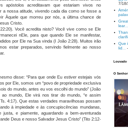
s apóstolos acreditavam que estariam vivos no
Amém
r a nossa atitude, vivendo cada dia como se fosse a
palav
vir Àquele que morreu por nós, a última chance de
Great
esus Cristo.
lear..
 22:20). Você acredita nisto? Você vive como se Ele
Thank
permanecei nEle, para que quando Ele se manifestar,
clarif
idos por Ele na Sua vinda (I João 2:28). Muitos irão
Que i
s estar preparados, servindo fielmente ao nosso
lid...
-
ar.
Louvado 
O Senhor 
smo disse: “Para que onde Eu estiver estejais vós
s por Ele, somos um “povo de propriedade exclusiva
 sois do mundo, antes eu vos escolhi do mundo” (João
 ao mundo, Ele virá nos tirar do mundo, “e assim
Ts. 4:17). Que estas verdades maravilhosas possam
nciando à impiedade e às concupiscências mundanas,
e justa, e piamente, aguardando a bem-aventurada
rande Deus e nosso Salvador Jesus Cristo” (Tito 2:12-