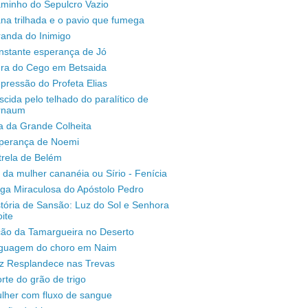
aminho do Sepulcro Vazio
na trilhada e o pavio que fumega
randa do Inimigo
nstante esperança de Jó
ura do Cego em Betsaida
pressão do Profeta Elias
scida pelo telhado do paralítico de
rnaum
a da Grande Colheita
sperança de Noemi
trela de Belém
 da mulher cananéia ou Sírio - Fenícia
ga Miraculosa do Apóstolo Pedro
stória de Sansão: Luz do Sol e Senhora
ite
ção da Tamargueira no Deserto
inguagem do choro em Naim
uz Resplandece nas Trevas
rte do grão de trigo
lher com fluxo de sangue