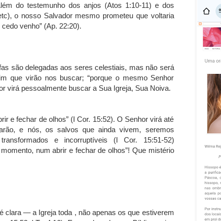
ém do testemunho dos anjos (Atos 1:10-11) e dos
; etc), o nosso Salvador mesmo prometeu que voltaria
e cedo venho” (Ap. 22:20).
fas são delegadas aos seres celestiais, mas não será
fim que virão nos buscar; “porque o mesmo Senhor
or virá pessoalmente buscar a Sua Igreja, Sua Noiva.
r e fechar de olhos” (I Cor. 15:52). O Senhor virá até
tarão, e nós, os salvos que ainda vivem, seremos
transformados e incorruptíveis (I Cor. 15:51-52)
omento, num abrir e fechar de olhos”! Que mistério
é clara — a Igreja toda , não apenas os que estiverem