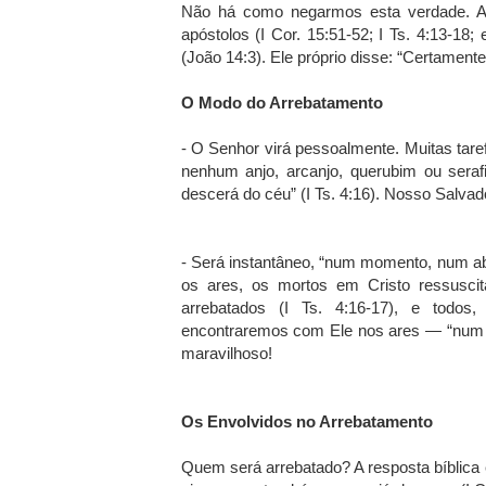
Não há como negarmos esta verdade. Al
apóstolos (I Cor. 15:51-52; I Ts. 4:13-18
(João 14:3). Ele próprio disse: “Certament
O Modo do Arrebatamento
- O Senhor virá pessoalmente. Muitas tare
nenhum anjo, arcanjo, querubim ou sera
descerá do céu” (I Ts. 4:16). Nosso Salvad
- Será instantâneo, “num momento, num abri
os ares, os mortos em Cristo ressusci
arrebatados (I Ts. 4:16-17), e todos, 
encontraremos com Ele nos ares — “num m
maravilhoso!
Os Envolvidos no Arrebatamento
Quem será arrebatado? A resposta bíblica 