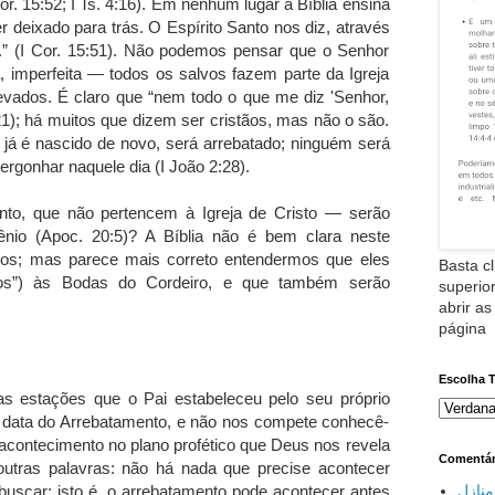
. 15:52; I Ts. 4:16). Em nenhum lugar a Bíblia ensina
 deixado para trás. O Espírito Santo nos diz, através
.” (I Cor. 15:51). Não podemos pensar que o Senhor
 imperfeita — todos os salvos fazem parte da Igreja
evados. É claro que “nem todo o que me diz 'Senhor,
21); há muitos que dizem ser cristãos, mas não o são.
 já é nascido de novo, será arrebatado; ninguém será
ergonhar naquele dia (I João 2:28).
to, que não pertencem à Igreja de Cristo — serão
ênio (Apoc. 20:5)? A Bíblia não é bem clara neste
os; mas parece mais correto entendermos que eles
Basta cl
dos”) às Bodas do Cordeiro, e que também serão
superior
abrir as
página
Escolha 
s estações que o Pai estabeleceu pelo seu próprio
a data do Arrebatamento, e não nos compete conhecê-
acontecimento no plano profético que Deus nos revela
Comentár
utras palavras: não há nada que precise acontecer
buscar; isto é, o arrebatamento pode acontecer antes
نازل