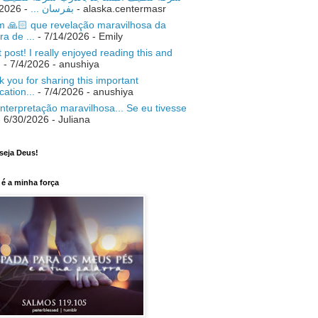
- 7/18/2026
بفرسان ...
- alaska.centermasr
 🙏🏻 que revelação maravilhosa da
ra de ...
- 7/14/2026
- Emily
 post! I really enjoyed reading this and
.
- 7/4/2026
- anushiya
 you for sharing this important
ication...
- 7/4/2026
- anushiya
nterpretação maravilhosa... Se eu tivesse
 6/30/2026
- Juliana
seja Deus!
é a minha força