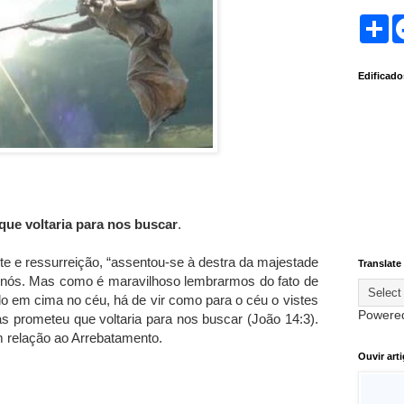
S
h
a
r
Edificad
e
que voltaria para nos buscar
.
e e ressurreição, “assentou-se à destra da majestade
Translate
por nós. Mas como é maravilhoso lembrarmos do fato de
do em cima no céu, há de vir como para o céu o vistes
Powere
 mas prometeu que voltaria para nos buscar (João 14:3).
m relação ao Arrebatamento.
Ouvir art