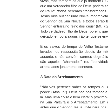
vivos, mas também os que já dormem (I Cor
que um verdadeiro filho de Deus poderá ser
de Paulo: “todos seremos transformados 
Jesus viria buscar uma Noiva imcompleta,
do Senhor, da Sua Noiva, e todos serão l
Senhor' entrará no reino dos céus” (Mt. 7:
Todo verdadeiro filho de Deus, porém, que
deixado, embora alguns irão ter que se env
E os salvos do tempo do Velho Testamen
levados, ou ressuscitarão depois do mil
assunto, e não convém sermos dogmátic
são aqueles “chamados” (ou “convida
arrebatados juntamente conosco.
A Data do Arrebatamento
”Não vos pertence saber os tempos ou a
poder” (Atos 1:7). Deus não nos fornece 
la. Mas uma coisa é bem clara: o próximo 
na Sua Palavra é o Arrebatamento. Em o
antes que o Senhor Jesus volte para nos 