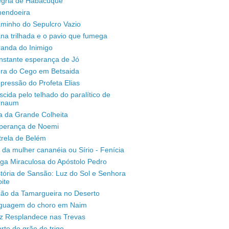
legria de Habacuque
mendoeira
aminho do Sepulcro Vazio
na trilhada e o pavio que fumega
randa do Inimigo
nstante esperança de Jó
ura do Cego em Betsaida
pressão do Profeta Elias
scida pelo telhado do paralítico de
rnaum
a da Grande Colheita
sperança de Noemi
trela de Belém
 da mulher cananéia ou Sírio - Fenícia
ga Miraculosa do Apóstolo Pedro
stória de Sansão: Luz do Sol e Senhora
ite
ção da Tamargueira no Deserto
inguagem do choro em Naim
uz Resplandece nas Trevas
rte do grão de trigo