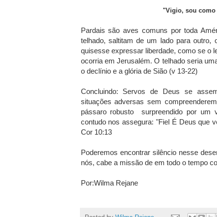
"Vigio, sou como 
Pardais são aves comuns por toda Amér
telhado, saltitam de um lado para outro
quisesse expressar liberdade, como se o l
ocorria em Jerusalém. O telhado seria uma
o declínio e a glória de Sião (v 13-22)
Concluindo: Servos de Deus se assem
situações adversas sem compreenderem o
pássaro robusto surpreendido por um ven
contudo nos assegura: "Fiel É Deus que vo
Cor 10:13
Poderemos encontrar silêncio nesse deser
nós, cabe a missão de em todo o tempo con
Por:Wilma Rejane