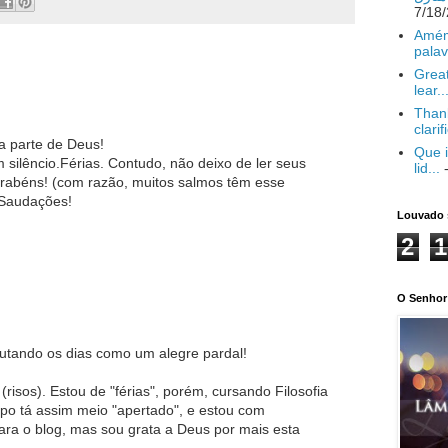
Amém
palav
Great
lear..
Thank
clarif
a parte de Deus!
Que i
silêncio.Férias. Contudo, não deixo de ler seus
lid...
-
arabéns! (com razão, muitos salmos têm esse
 Saudações!
Louvado 
2
1
O Senhor 
utando os dias como um alegre pardal!
risos). Estou de "férias", porém, cursando Filosofia
po tá assim meio "apertado", e estou com
ara o blog, mas sou grata a Deus por mais esta