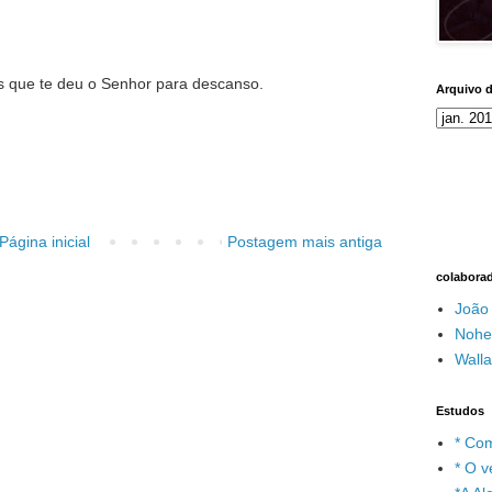
s que te deu o Senhor para descanso.
Arquivo 
Página inicial
Postagem mais antiga
colabora
João
Nohe
Wall
Estudos
* Com
* O v