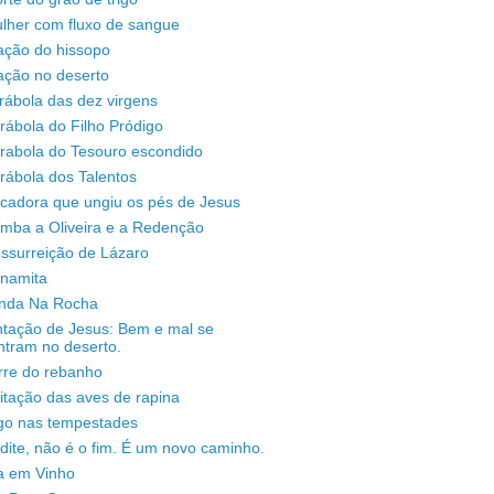
lher com fluxo de sangue
ação do hissopo
ação no deserto
rábola das dez virgens
rábola do Filho Pródigo
árabola do Tesouro escondido
rábola dos Talentos
ecadora que ungiu os pés de Jesus
omba a Oliveira e a Redenção
ssurreição de Lázaro
unamita
enda Na Rocha
ntação de Jesus: Bem e mal se
ntram no deserto.
rre do rebanho
sitação das aves de rapina
igo nas tempestades
dite, não é o fim. É um novo caminho.
a em Vinho