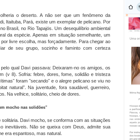
scolheria o deserto. A não ser que um fenômeno da
i, Itaituba, Pará, existe um exemplar de pelicano. Por
 no Brasil, no Rio Tapajós. Um desequilíbrio ambiental
tural da espécie. Apenas em situação semelhante, um
o por livre escolha, mas forçadamente. Para chegar ao
nciar de seu grupo, sozinho e faminto com certeza
pelo qual Davi passava: Deixaram-no os amigos, os
am (v 8). Sofria: febre, dores, fome, solidão e tristeza
ítimas" foram "secando" e o alegre pelicano se viu no
tat natural". Na juventude, fora saudável, guerreiro,
. Na velhice, solitário, cheio de dores.
m mocho nas solidões"
 solitária. Davi mocho, se conforma com as situações
o inevitáveis. Não se queixa com Deus, admite sua
lhe era espantoso, mas natural.