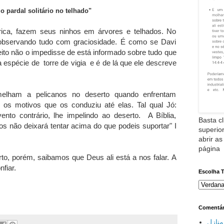
o pardal solitário no telhado"
ica, fazem seus ninhos em árvores e telhados. No
, observando tudo com graciosidade. É como se Davi
eito não o impedisse de está informado sobre tudo que
 espécie de torre de vigia e é de lá que ele descreve
elham a pelicanos no deserto quando enfrentam
s motivos que os conduziu até elas. Tal qual Jó:
to contrário, lhe impelindo ao deserto. A Bíblia,
Basta cl
s não deixará tentar acima do que podeis suportar" I
superior
abrir as
página
to, porém, saibamos que Deus ali está a nos falar. A
fiar.
Escolha 
Comentár
نازل