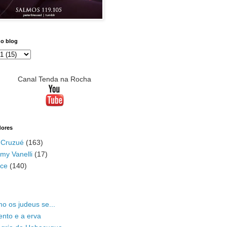
do blog
Canal Tenda na Rocha
dores
 Cruzué
(163)
my Vanelli
(17)
ace
(140)
o os judeus se...
ento e a erva