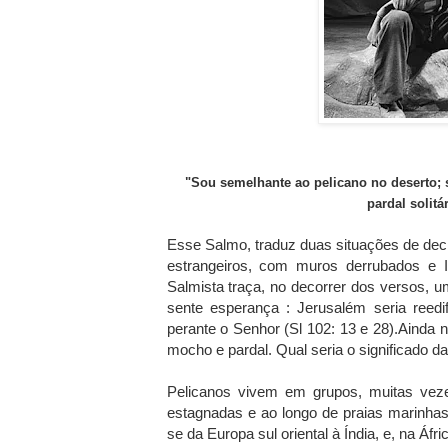
"Sou semelhante ao pelicano no deserto;
pardal solitá
Esse Salmo, traduz duas situações de declí
estrangeiros, com muros derrubados e Is
Salmista traça, no decorrer dos versos, um
sente esperança : Jerusalém seria reedif
perante o Senhor (Sl 102: 13 e 28).Ainda 
mocho e pardal. Qual seria o significado 
Pelicanos vivem em grupos, muitas vez
estagnadas e ao longo de praias marinhas
se da Europa sul oriental à Índia, e, na Áfri