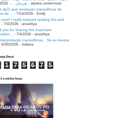
- 7/18/2026
بفرسان ...
- alaska.centermasr
 🙏🏻 que revelação maravilhosa da
ra de ...
- 7/14/2026
- Emily
 post! I really enjoyed reading this and
.
- 7/4/2026
- anushiya
 you for sharing this important
ication...
- 7/4/2026
- anushiya
nterpretação maravilhosa... Se eu tivesse
 6/30/2026
- Juliana
seja Deus!
1
7
5
6
7
5
é a minha força