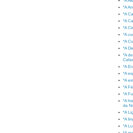
*A A
*A A
*A C
*A Ca
*A Ci
*A co
*A C
*A De
*A de
Cafa
*A Er
*A e
*A es
*A Fé
*A Fu
*A hi
da No
*A Li
*A l
*A L
*A mo