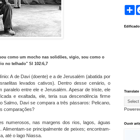
S
h
a
r
Edificad
e
 sou como um mocho nas solidões, vigio, sou como o
rio no telhado" Sl 102:6,7
nio: A de Davi (doente) e a de Jerusalém (abatida por
raelitas levados cativos). Dentro desse cenário, o
 paralelo entre ele e Jerusalém. Apesar de triste, ele
Translate
icada e exaltada, ele, teria sua descendência firme
no Salmo, Davi se compara a três pássaros: Pelicano,
das comparações?
Powere
es numerosos, nas margens dos rios, lagos, águas
Ouvir art
. Alimentam-se principalmente de peixes; encontram-
ca, até o lago Niassa.