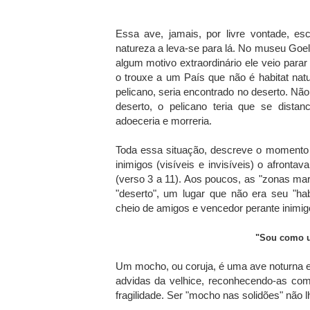
Essa ave, jamais, por livre vontade, e
natureza a leva-se para lá. No museu Goeld
algum motivo extraordinário ele veio parar
o trouxe a um País que não é habitat na
pelicano, seria encontrado no deserto. Nã
deserto, o pelicano teria que se dista
adoeceria e morreria.
Toda essa situação, descreve o momento 
inimigos (visíveis e invisíveis) o afrontav
(verso 3 a 11). Aos poucos, as "zonas mar
"deserto", um lugar que não era seu "habi
cheio de amigos e vencedor perante inimigos
"Sou como u
Um mocho, ou coruja, é uma ave noturna e
advidas da velhice, reconhecendo-as com
fragilidade. Ser "mocho nas solidões" não 