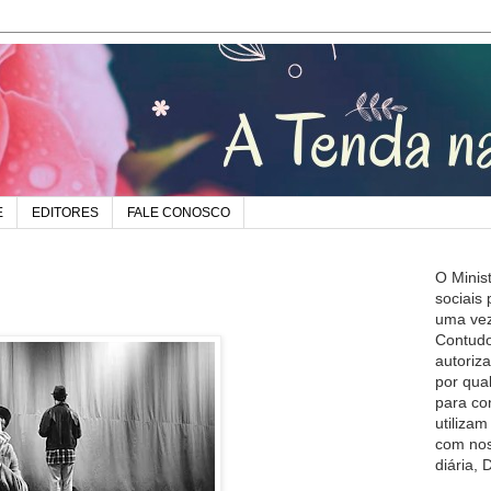
E
EDITORES
FALE CONOSCO
O Minis
sociais
uma vez
Contudo
autoriz
por qua
para co
utiliza
com nos
diária,