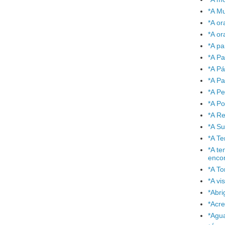
*A Mu
*A or
*A or
*A pa
*A Pa
*A P
*A Pa
*A P
*A P
*A Re
*A S
*A T
*A te
enco
*A To
*A vi
*Abr
*Acre
*Agu