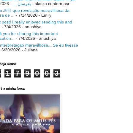
- 7/18/2026
بفرسان ...
- alaska.centermasr
 🙏🏻 que revelação maravilhosa da
ra de ...
- 7/14/2026
- Emily
 post! I really enjoyed reading this and
.
- 7/4/2026
- anushiya
 you for sharing this important
ication...
- 7/4/2026
- anushiya
nterpretação maravilhosa... Se eu tivesse
 6/30/2026
- Juliana
seja Deus!
1
7
9
0
0
3
é a minha força