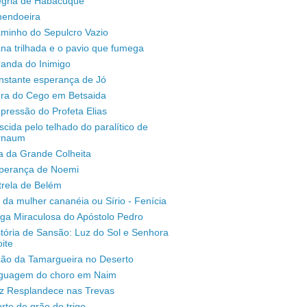
legria de Habacuque
mendoeira
aminho do Sepulcro Vazio
na trilhada e o pavio que fumega
randa do Inimigo
nstante esperança de Jó
ura do Cego em Betsaida
pressão do Profeta Elias
scida pelo telhado do paralítico de
rnaum
a da Grande Colheita
sperança de Noemi
trela de Belém
 da mulher cananéia ou Sírio - Fenícia
ga Miraculosa do Apóstolo Pedro
stória de Sansão: Luz do Sol e Senhora
ite
ção da Tamargueira no Deserto
inguagem do choro em Naim
uz Resplandece nas Trevas
rte do grão de trigo