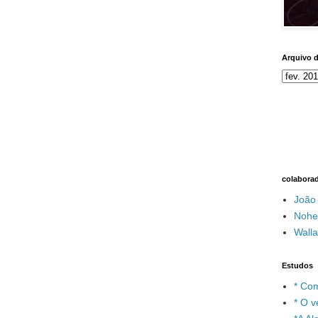
Arquivo 
colabora
João
Nohe
Wall
Estudos
* Com
* O v