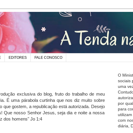
E
EDITORES
FALE CONOSCO
O Minis
sociais
uma vez
Contudo
odução exclusiva do blog, fruto do trabalho de meu
autoriz
ia. É uma párabola curtinha que nos diz muito sobre
por qua
o que gostem, a republicação está autorizada. Desejo
para co
 Que nosso Senhor Jesus, seja dia e noite a nossa
utiliza
luz dos homens" Jo 1:4
com nos
diária,