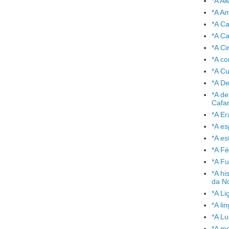
*A A
*A A
*A C
*A Ca
*A Ci
*A co
*A C
*A De
*A de
Cafa
*A Er
*A e
*A es
*A Fé
*A Fu
*A hi
da No
*A Li
*A l
*A L
*A mo