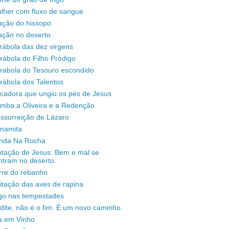
lher com fluxo de sangue
ação do hissopo
ação no deserto
rábola das dez virgens
rábola do Filho Pródigo
árabola do Tesouro escondido
rábola dos Talentos
ecadora que ungiu os pés de Jesus
omba a Oliveira e a Redenção
ssurreição de Lázaro
unamita
enda Na Rocha
ntação de Jesus: Bem e mal se
ntram no deserto.
rre do rebanho
sitação das aves de rapina
igo nas tempestades
dite, não é o fim. É um novo caminho.
a em Vinho