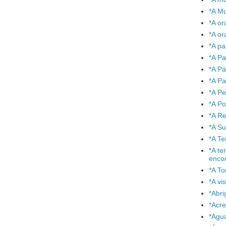
*A Mu
*A or
*A or
*A pa
*A Pa
*A P
*A Pa
*A P
*A P
*A Re
*A S
*A T
*A te
enco
*A To
*A vi
*Abr
*Acre
*Agu