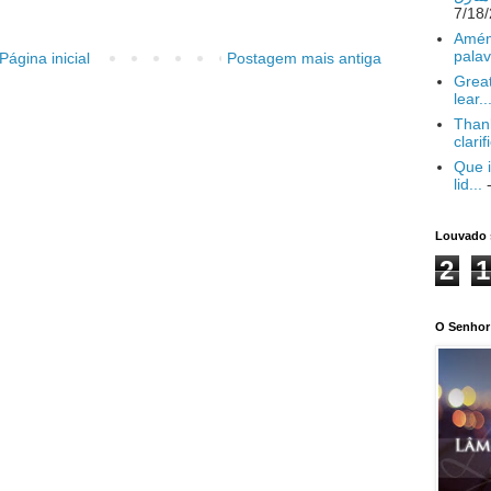
Amém
palav
Página inicial
Postagem mais antiga
Great
lear..
Thank
clarif
Que i
lid...
-
Louvado 
2
1
O Senhor 