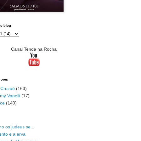
do blog
Canal Tenda na Rocha
dores
 Cruzué
(163)
my Vanelli
(17)
ace
(140)
o os judeus se...
ento e a erva