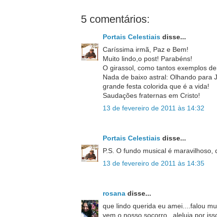
5 comentários:
Portais Celestiais
disse...
Caríssima irmã, Paz e Bem!
Muito lindo,o post! Parabéns!
O girassol, como tantos exemplos dei
Nada de baixo astral: Olhando para
grande festa colorida que é a vida!
Saudações fraternas em Cristo!
13 de fevereiro de 2011 às 14:32
Portais Celestiais
disse...
P.S. O fundo musical é maravilhoso,
13 de fevereiro de 2011 às 14:35
rosana
disse...
que lindo querida eu amei....falou m
vem o nosso socorro...aleluia por iss