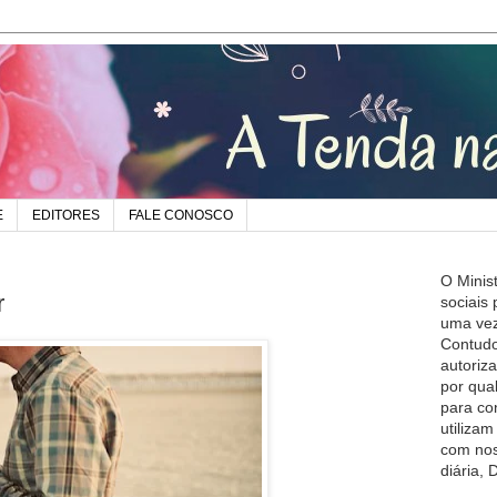
E
EDITORES
FALE CONOSCO
O Minis
r
sociais
uma vez
Contudo
autoriz
por qua
para co
utiliza
com nos
diária,