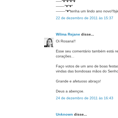
—–*♥*♥*♥*♥
——-*♥*♥*
——–*♥*tenha um lindo ano novo!!bji
22 de dezembro de 2011 às 15:37
Wilma Rejane
disse...
Oi Rosana!!
Esse seu comentário também está r
corações...
Faço votos de um ano de boas festas
vindas das bondosas mãos do Senho
Grande e afetuoso abraço!
Deus a abençoe.
24 de dezembro de 2011 às 16:43
Unknown
disse...