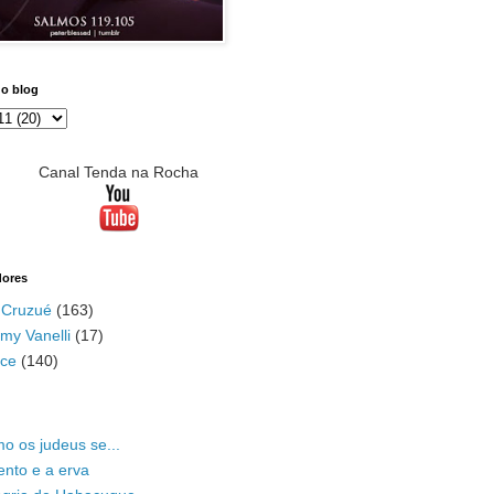
do blog
Canal Tenda na Rocha
dores
 Cruzué
(163)
my Vanelli
(17)
ace
(140)
o os judeus se...
ento e a erva