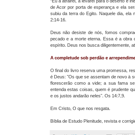
“Eu a atrairei, a levarei para o deserto e l
de Acor por porta de esperança e ela s
subiu da terra do Egito. Naquele dia, e
2:14-16.
Deus não desiste de nós, fomos compr
pecado e a morte eterna. Essa é a obra q
espírito. Deus nos busca diligentemente, 
A completude sob perdão e arrependim
O final do livro reserva uma promessa, r
é Deus: "Os que se assentam de novo à su
florescerão como a vide; a sua fama s
entenda estas coisas, quem é prudente qu
e os justos andarão neles". Os 14:7,9.
Em Cristo, O que nos resgata.
Bíblia de Estudo Plenitude, revista e corri