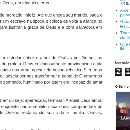
 Deus, em vínculo eterno.
Amém
palav
le mercado, infeliz. Até que chega seu marido, paga o
r um escravo na época e coloca de volta a aliança no
Great
lear..
para ilustrar a graça de Deus e a obra salvadora em
Thank
clarif
Que i
lid...
-
mim estudar sobre o amor de Oséias por Gomer, ao
Louvado 
a do profeta. Deus cuidadosamente providenciou cada
o quanto nos ama, apesar de nossa rebeldia. Sim, mas
2
1
el, anseia por nos transformar a ponto de O amarmos
ido zombado, humilhado por quem era incapaz de amar
O Senhor 
mar
” ou seja: aperfeiçoar, terminar. Aleluia! Deus amou
 enquanto não completou sua obra, comprando-a do
 Oséias restaurando sua vida e família. Oséias,