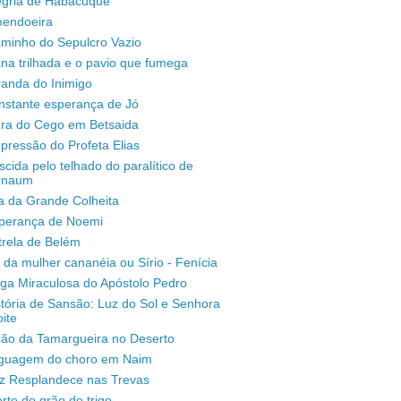
legria de Habacuque
mendoeira
aminho do Sepulcro Vazio
na trilhada e o pavio que fumega
randa do Inimigo
nstante esperança de Jó
ura do Cego em Betsaida
pressão do Profeta Elias
scida pelo telhado do paralítico de
rnaum
a da Grande Colheita
sperança de Noemi
trela de Belém
 da mulher cananéia ou Sírio - Fenícia
ga Miraculosa do Apóstolo Pedro
stória de Sansão: Luz do Sol e Senhora
ite
ção da Tamargueira no Deserto
inguagem do choro em Naim
uz Resplandece nas Trevas
rte do grão de trigo