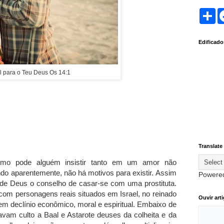
S
h
a
r
Edificad
e
el para o Teu Deus Os 14:1
Translate
Como pode alguém insistir tanto em um amor não
ndo aparentemente, não há motivos para existir. Assim
Powere
e de Deus o conselho de casar-se com uma prostituta.
 com personagens reais situados em Israel, no reinado
Ouvir art
m declínio econômico, moral e espiritual. Embaixo de
vam culto a Baal e Astarote deuses da colheita e da