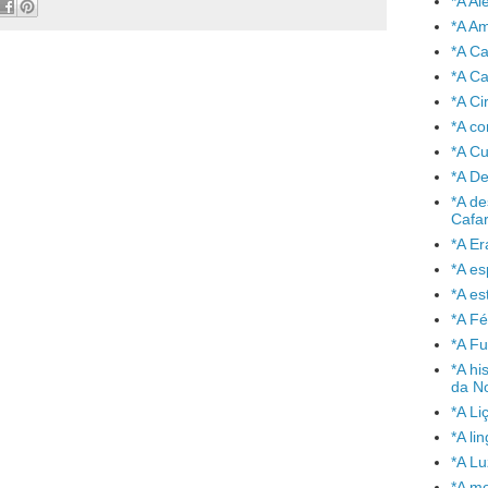
*A A
*A A
*A C
*A Ca
*A Ci
*A co
*A C
*A De
*A de
Cafa
*A Er
*A e
*A es
*A Fé
*A Fu
*A hi
da No
*A Li
*A l
*A L
*A mo