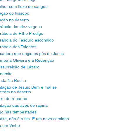
lher com fluxo de sangue
ação do hissopo
ação no deserto
rábola das dez virgens
rábola do Filho Pródigo
árabola do Tesouro escondido
rábola dos Talentos
ecadora que ungiu os pés de Jesus
omba a Oliveira e a Redenção
ssurreição de Lázaro
unamita
enda Na Rocha
ntação de Jesus: Bem e mal se
ntram no deserto.
rre do rebanho
sitação das aves de rapina
igo nas tempestades
dite, não é o fim. É um novo caminho.
a em Vinho