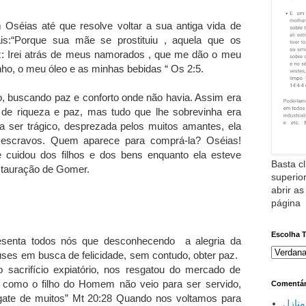
éias até que resolve voltar a sua antiga vida de
s:“Porque sua mãe se prostituiu , aquela que os
: Irei atrás de meus namorados , que me dão o meu
nho, o meu óleo e as minhas bebidas “ Os 2:5.
, buscando paz e conforto onde não havia. Assim era
a de riqueza e paz, mas tudo que lhe sobrevinha era
a ser trágico, desprezada pelos muitos amantes, ela
escravos. Quem aparece para comprá-la? Oséias!
 cuidou dos filhos e dos bens enquanto ela esteve
Basta cl
estauração de Gomer.
superior
abrir as
página
Escolha 
resenta todos nós que desconhecendo a alegria da
ses em busca de felicidade, sem contudo, obter paz.
o sacrifício expiatório, nos resgatou do mercado de
como o filho do Homem não veio para ser servido,
Comentár
gate de muitos” Mt 20:28 Quando nos voltamos para
نازل