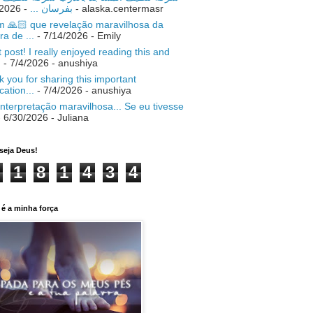
- 7/18/2026
بفرسان ...
- alaska.centermasr
 🙏🏻 que revelação maravilhosa da
ra de ...
- 7/14/2026
- Emily
 post! I really enjoyed reading this and
.
- 7/4/2026
- anushiya
 you for sharing this important
ication...
- 7/4/2026
- anushiya
nterpretação maravilhosa... Se eu tivesse
 6/30/2026
- Juliana
seja Deus!
1
8
1
4
3
4
é a minha força