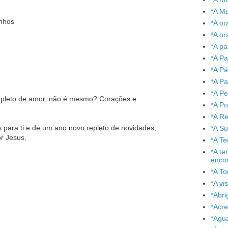
*A Mu
nhos
*A or
*A or
*A pa
*A Pa
*A P
*A Pa
*A P
epleto de amor, não é mesmo? Corações e
*A P
*A Re
 para ti e de um ano novo repleto de novidades,
*A S
r Jesus.
*A T
*A te
enco
*A To
*A vi
*Abr
*Acre
*Agu