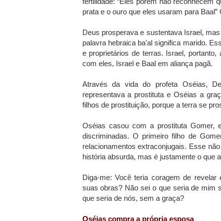
fertilidade: “Eles porém não reconhecem que
prata e o ouro que eles usaram para Baal”
Deus prosperava e sustentava Israel, mas 
palavra hebraica ba'al significa marido. E
e proprietários de terras. Israel, portant
com eles, Israel e Baal em aliança pagã.
Através da vida do profeta Oséias, De
representava a prostituta e Oséias a gra
filhos de prostituição, porque a terra se pr
Oséias casou com a prostituta Gomer, 
discriminadas. O primeiro filho de Gome
relacionamentos extraconjugais. Esse nã
história absurda, mas é justamente o que 
Diga-me: Você teria coragem de revelar
suas obras? Não sei o que seria de mim s
que seria de nós, sem a graça?
Oséias compra a própria esposa