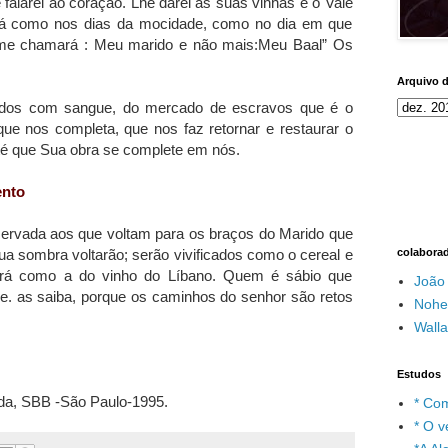
he falarei ao coração. Lhe darei as suas vinhas e o Vale
erá como nos dias da mocidade, como no dia em que
la me chamará : Meu marido e não mais:Meu Baal” Os
Arquivo 
ados com sangue, do mercado de escravos que é o
ue nos completa, que nos faz retornar e restaurar o
até que Sua obra se complete em nós.
ento
eservada aos que voltam para os braços do Marido que
colabora
a sombra voltarão; serão vivificados como o cereal e
erá como a do vinho do Líbano. Quem é sábio que
João
e. as saiba, porque os caminhos do senhor são retos
Nohe
Wall
Estudos
gida, SBB -São Paulo-1995.
* Com
* O v