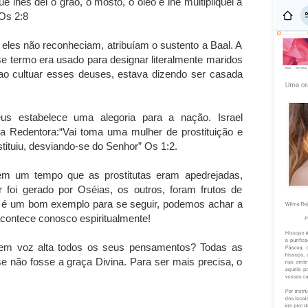
 lhes dei o grão, o mosto, o oléo e lhe multipliquei a
 Os 2:8
eles não reconheciam, atribuíam o sustento a Baal. A
sse termo era usado para designar literalmente maridos
o, ao cultuar esses deuses, estava dizendo ser casada
us estabelece uma alegoria para a nação. Israel
ça Redentora:“Vai toma uma mulher de prostituição e
ostituiu, desviando-se do Senhor” Os 1:2.
em um tempo que as prostitutas eram apedrejadas,
r foi gerado por Oséias, os outros, foram frutos de
o é um bom exemplo para se seguir, podemos achar a
acontece conosco espiritualmente!
 em voz alta todos os seus pensamentos? Todas as
e não fosse a graça Divina. Para ser mais precisa, o