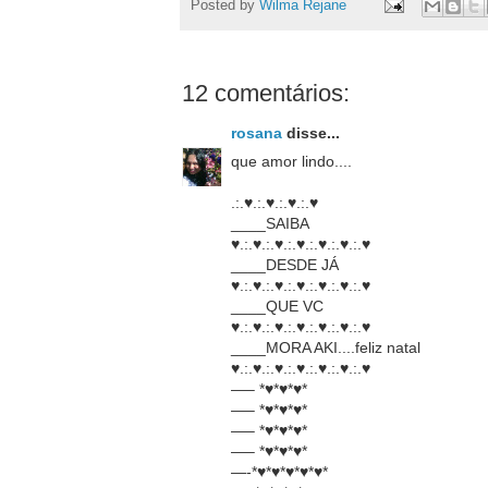
Posted by
Wilma Rejane
12 comentários:
rosana
disse...
que amor lindo....
.:.♥.:.♥.:.♥.:.♥
____SAIBA
♥.:.♥.:.♥.:.♥.:.♥.:.♥.:.♥
____DESDE JÁ
♥.:.♥.:.♥.:.♥.:.♥.:.♥.:.♥
____QUE VC
♥.:.♥.:.♥.:.♥.:.♥.:.♥.:.♥
____MORA AKI....feliz natal
♥.:.♥.:.♥.:.♥.:.♥.:.♥.:.♥
—– *♥*♥*♥*
—– *♥*♥*♥*
—– *♥*♥*♥*
—– *♥*♥*♥*
—-*♥*♥*♥*♥*♥*