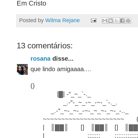
Em Cristo
Posted by
Wilma Rejane
13 comentários:
rosana
disse...
que lindo amigaaaa....
()
|▓| -“_~_`-._
_.-“-_~_-~_-~-_`-._
_.-“_~-_~-_-~-_~_~-_~-_-.._ 
~~~~~~~~~~~~~~~~~~~~~~ (^
| ║▓▓║ [] ║▓▓║ [] ║▓▓║
| ;;;;;;; ;;;;;;;;;;;;;.