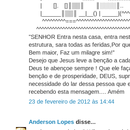
| []. []║▒▒║ ║░░░░║.. 
|______║▒▒║ __|__() | _____|(^^^^
^^^^^^^^^===^^^^^^^^^^^^^^^^^^^^^
^^^^^^^^^^^^^^^^^^^^^^^^^^^^^^^^^^^^
"SENHOR Entra nesta casa, entra nes
estrutura, sara todas as feridas,Por q
Bem maior, Faz um milagre sim!”
Desejo que Jesus leve a benção a cada
Deus te abençoe sempre ! Que ele faça
benção e de prosperidade, DEUS, supr
necessidade do lar dessa pessoa que 
recebendo esta mensagem.... Amém
23 de fevereiro de 2012 às 14:44
Anderson Lopes
disse...