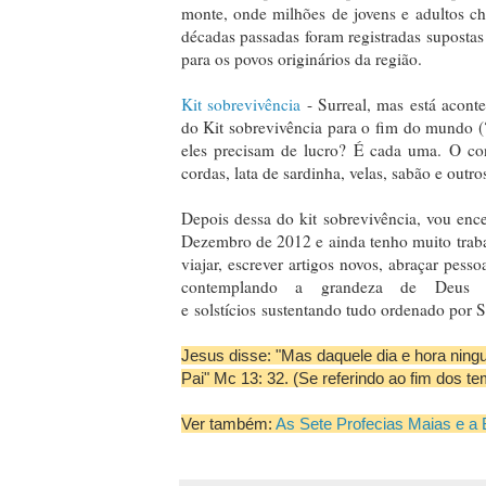
monte, onde milhões de jovens e adultos ch
décadas passadas foram registradas supostas
para os povos originários da região.
Kit sobrevivência
- Surreal, mas está acon
do Kit sobrevivência para o fim do mundo 
eles precisam de lucro? É cada uma. O cont
cordas, lata de sardinha, velas, sabão e outro
Depois dessa do kit sobrevivência, vou enc
Dezembro de 2012 e ainda tenho muito traba
viajar, escrever artigos novos, abraçar pess
contemplando a grandeza de Deus
e solstícios sustentando tudo ordenado por 
Jesus disse: "Mas daquele dia e hora nin
Pai" Mc 13: 32. (Se referindo ao fim dos t
Ver também:
As Sete Profecias Maias e a B