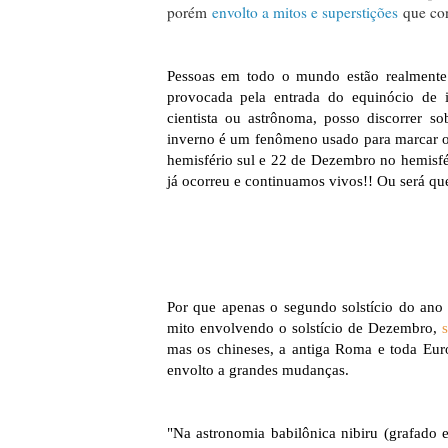
porém
envolto a mitos e superstições
que con
Pessoas em todo o mundo estão realmente
provocada pela entrada do equinócio de 
cientista ou astrônoma, posso discorrer so
inverno é um fenômeno usado para marcar o 
hemisfério sul e 22 de Dezembro no hemisfér
já ocorreu e continuamos vivos!! Ou será q
Por que apenas o segundo solstício do an
mito envolvendo o solstício de Dezembro,
s
mas os chineses, a antiga Roma e toda Europ
envolto a grandes mudanças.
"Na astronomia babilônica nibiru (grafado