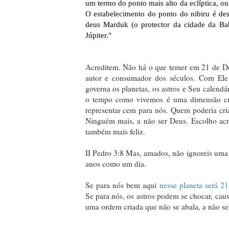
um termo do ponto mais alto da eclíptica, ou 
O estabelecimento do ponto do nibiru é de
deus Marduk (o protector da cidade da Babi
Júpiter."
Acreditem. Não há o que temer em 21 de D
autor e consumador dos séculos. Com Ele
governa os planetas, os astros e Seu calendá
o tempo como vivemos é uma dimensão cri
representar cem para nós. Quem poderia cri
Ninguém mais, a não ser Deus. Escolho acre
também mais feliz.
II Pedro 3:8 Mas, amados, não ignoreis uma 
anos como um dia.
Se para nós bem aqui
nesse planeta será 2
Se para nós, os astros podem se chocar, cau
uma ordem criada que não se abala, a não ser