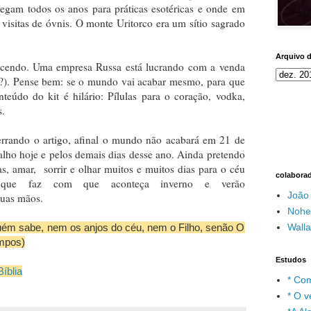
egam todos os anos para práticas esotéricas e onde em
 visitas de óvnis. O monte Uritorco era um sítio sagrado
Arquivo 
tecendo. Uma empresa Russa está lucrando com a venda
(?). Pense bem: se o mundo vai acabar mesmo, para que
eúdo do kit é hilário: Pílulas para o coração, vodka,
s.
errando o artigo, afinal o mundo não acabará em 21 de
lho hoje e pelos demais dias desse ano. Ainda pretendo
oas, amar, sorrir e olhar muitos e muitos dias para o céu
colabora
 que faz com que aconteça inverno e verão
João
Suas mãos.
Nohe
Wall
guém sabe, nem os anjos do céu, nem o Filho, senão O
empos)
Estudos
íblia
* Com
* O v