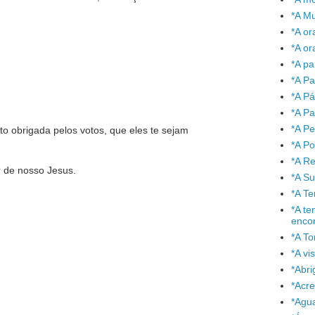
*A Mu
*A or
*A or
*A pa
*A Pa
*A P
*A Pa
*A P
o obrigada pelos votos, que eles te sejam
*A P
*A Re
 de nosso Jesus.
*A S
*A T
*A te
enco
*A To
*A vi
*Abr
*Acre
*Agu