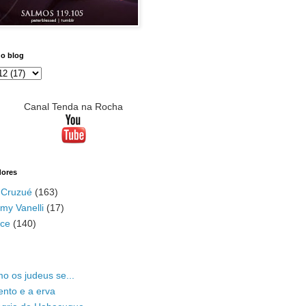
do blog
Canal Tenda na Rocha
dores
 Cruzué
(163)
my Vanelli
(17)
ace
(140)
o os judeus se...
ento e a erva