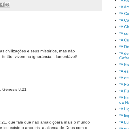
*A A
*A A
*A C
*A Ca
*A Ci
*A co
*A C
*A De
 civilizações e seus mistérios, mas não
*A de
Então, vivem na ignorância... lamentável!
Cafa
*A Er
*A e
*A es
*A Fé
o: Gênesis 8:21
*A Fu
*A hi
da No
*A Li
*A l
:21, que fala que não amaldiçoara mais o mundo
*A L
iso existe o arco-iris, a aliança de Deus com o
*A mo