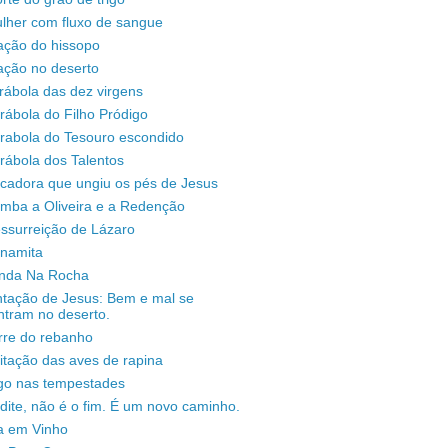
lher com fluxo de sangue
ação do hissopo
ação no deserto
rábola das dez virgens
rábola do Filho Pródigo
árabola do Tesouro escondido
rábola dos Talentos
ecadora que ungiu os pés de Jesus
omba a Oliveira e a Redenção
ssurreição de Lázaro
unamita
enda Na Rocha
ntação de Jesus: Bem e mal se
ntram no deserto.
rre do rebanho
sitação das aves de rapina
igo nas tempestades
dite, não é o fim. É um novo caminho.
a em Vinho