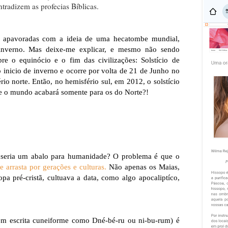
tradizem as profecias Bíblicas.
 apavoradas com a ideia de uma hecatombe mundial,
inverno. Mas deixe-me explicar, e mesmo não sendo
bre o equinócio e o fim das civilizações: Solstício de
inicio de inverno e ocorre por volta de 21 de Junho no
io norte. Então, no hemisfério sul, em 2012, o solstício
ue o mundo acabará somente para os do Norte?!
o seria um abalo para humanidade? O problema é que o
e arrasta por gerações e culturas.
Não apenas os Maias,
a pré-cristã, cultuava a data, como algo apocaliptíco,
 em escrita cuneiforme como Dné-bé-ru ou ni-bu-rum) é