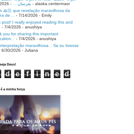
- 7/18/2026
بفرسان ...
- alaska.centermasr
 🙏🏻 que revelação maravilhosa da
ra de ...
- 7/14/2026
- Emily
 post! I really enjoyed reading this and
.
- 7/4/2026
- anushiya
 you for sharing this important
ication...
- 7/4/2026
- anushiya
nterpretação maravilhosa... Se eu tivesse
 6/30/2026
- Juliana
seja Deus!
d
e
f
i
n
e
d
é a minha força