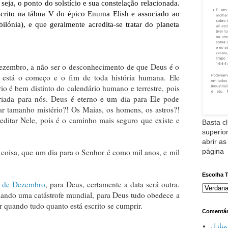
seja, o ponto do solstício e sua constelação relacionada.
scrito na tábua V do épico Enuma Elish e associado ao
lónia), e que geralmente acredita-se tratar do planeta
ezembro, a não ser o desconhecimento de que Deus é o
 está o começo e o fim de toda história humana. Ele
rio é bem distinto do calendário humano e terrestre, pois
ada para nós. Deus é eterno e um dia para Ele pode
ar tamanho mistério?! Os Maias, os homens, os astros?!
ditar Nele, pois é o caminho mais seguro que existe e
Basta cl
superior
abrir as
página
coisa, que um dia para o Senhor é como mil anos, e mil
Escolha 
1 de Dezembro
, para Deus, certamente a data será outra.
sando uma catástrofe mundial, para Deus tudo obedece a
 quando tudo quanto está escrito se cumprir.
Comentár
نازل