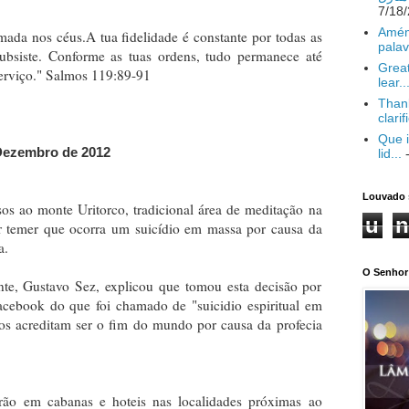
Amém
rmada nos céus.A tua fidelidade é constante por todas as
palav
 subsiste. Conforme as tuas ordens, tudo permanece até
Great
serviço." Salmos 119:89-91
lear..
Thank
clarif
Que i
Dezembro de 2012
lid...
-
Louvado 
os ao monte Uritorco, tradicional área de meditação na
u
n
or temer que ocorra um suicídio em massa por causa da
a.
O Senhor 
nte, Gustavo Sez, explicou que tomou esta decisão por
cebook do que foi chamado de "suicidio espiritual em
tos acreditam ser o fim do mundo por causa da profecia
rão em cabanas e hoteis nas localidades próximas ao