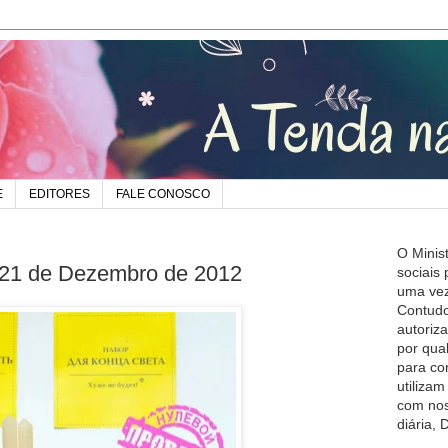
E
EDITORES
FALE CONOSCO
O Minis
 21 de Dezembro de 2012
sociais
uma vez
Contudo
autoriz
por qua
para co
utiliza
com nos
diária,