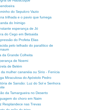
legria de Habacuque
mendoeira
aminho do Sepulcro Vazio
na trilhada e o pavio que fumega
randa do Inimigo
nstante esperança de Jó
ura do Cego em Betsaida
pressão do Profeta Elias
scida pelo telhado do paralítico de
rnaum
a da Grande Colheita
sperança de Noemi
trela de Belém
 da mulher cananéia ou Sírio - Fenícia
ga Miraculosa do Apóstolo Pedro
stória de Sansão: Luz do Sol e Senhora
ite
ção da Tamargueira no Deserto
inguagem do choro em Naim
uz Resplandece nas Trevas
rte do grão de trigo