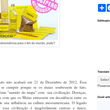
S
h
a
r
Edificad
e
obrevivência para o fim do mundo, pode?
Translate
undo não acabará em 21 de Dezembro de 2012. Essa
Powere
rá se cumprir porque se os maias soubessem de fato,
teriam "sumido do mapa" com sua civilização. Doenças,
am com que os Maias entrassem em decadência entre os
Ouvir art
te sua influência na cultura mesoamericana. O legado
or essa civilização é inegávelmente curioso e único,