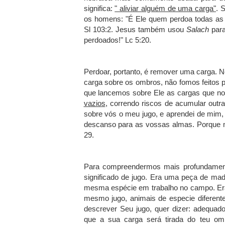
significa:
" aliviar alguém de uma carga"
. 
os homens: "É Ele quem perdoa todas as 
Sl 103:2. Jesus também usou
Salach
para
perdoados!" Lc 5:20.
Perdoar, portanto, é remover uma carga.
carga sobre os ombros, não fomos feitos 
que lancemos sobre Ele as cargas que n
vazios
, correndo riscos de acumular out
sobre vós o meu jugo, e aprendei de mim,
descanso para as vossas almas. Porque m
29.
Para compreendermos mais profundament
significado de jugo. Era uma peça de ma
mesma espécie em trabalho no campo. Era p
mesmo jugo, animais de especie diferente
descrever Seu jugo, quer dizer: adequado,
que a sua carga será tirada do teu om