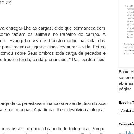
10.27)
ra entregar-Lhe as cargas, é de que permaneça com
 como faziam os animais no trabalho do campo. A
ta o Evangelho vivo e transformador na vida dos
ara trocar os jugos e ainda restaurar a vida. Foi na
e tomou sobre Seus ombros toda carga de pecados e
fraco e ferido, ainda pronunciou: “ Pai, perdoa-lhes,
Basta cl
superior
abrir as
página
Escolha 
rga da culpa estava minando sua saúde, tirando sua
r suas mágoas. A partir dai, lhe é devolvida a alegria:
Comentár
meus ossos pelo meu bramido de todo o dia. Porque
نازل