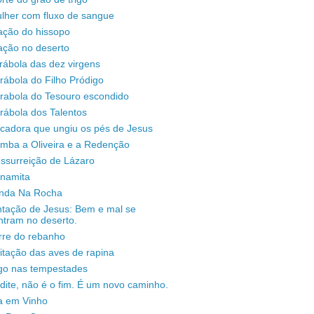
lher com fluxo de sangue
ação do hissopo
ação no deserto
rábola das dez virgens
rábola do Filho Pródigo
árabola do Tesouro escondido
rábola dos Talentos
ecadora que ungiu os pés de Jesus
omba a Oliveira e a Redenção
ssurreição de Lázaro
unamita
enda Na Rocha
ntação de Jesus: Bem e mal se
ntram no deserto.
rre do rebanho
sitação das aves de rapina
igo nas tempestades
dite, não é o fim. É um novo caminho.
a em Vinho