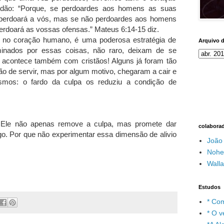
rdão: “Porque, se perdoardes aos homens as suas
 perdoará a vós, mas se não perdoardes aos homens
rdoará as vossas ofensas.” Mateus 6:14-15 diz.
e no coração humano, é uma poderosa estratégia de
Arquivo 
inados por essas coisas, não raro, deixam de se
o acontece também com cristãos! Alguns já foram tão
o de servir, mas por algum motivo, chegaram a cair e
mos: o fardo da culpa os reduziu a condição de
. Ele não apenas remove a culpa, mas promete dar
colabora
o. Por que não experimentar essa dimensão de alivio
João
Nohe
Wall
Estudos
* Com
* O v