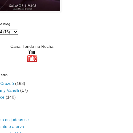
do blog
Canal Tenda na Rocha
dores
 Cruzué
(163)
my Vanelli
(17)
ace
(140)
o os judeus se...
ento e a erva