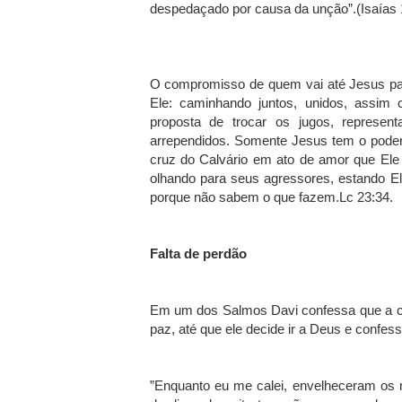
despedaçado por causa da unção”.(Isaías 
O compromisso de quem vai até Jesus pa
Ele: caminhando juntos, unidos, assim
proposta de trocar os jugos, represen
arrependidos. Somente Jesus tem o poder p
cruz do Calvário em ato de amor que El
olhando para seus agressores, estando Ele 
porque não sabem o que fazem.Lc 23:34.
Falta de perdão
Em um dos Salmos Davi confessa que a ca
paz, até que ele decide ir a Deus e confessa
”Enquanto eu me calei, envelheceram os 