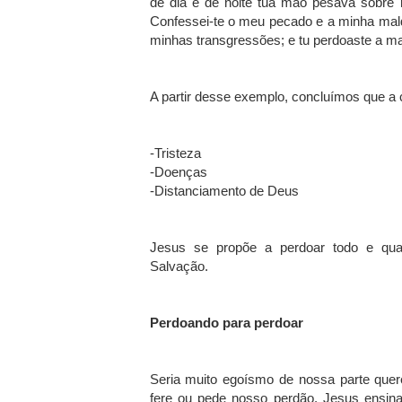
de dia e de noite tua mão pesava sobre
Confessei-te o meu pecado e a minha mald
minhas transgressões; e tu perdoaste a m
A partir desse exemplo, concluímos que a 
-Tristeza
-Doenças
-Distanciamento de Deus
Jesus se propõe a perdoar todo e qua
Salvação.
Perdoando para perdoar
Seria muito egoísmo de nossa parte que
fere ou pede nosso perdão. Jesus ensin