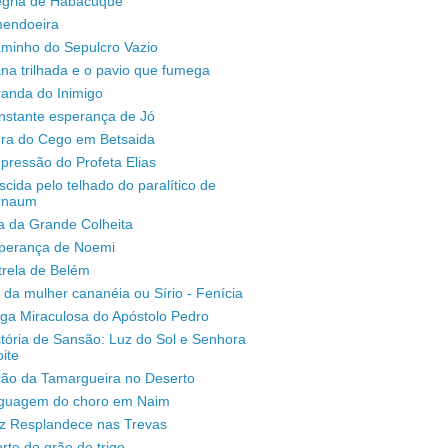
legria de Habacuque
mendoeira
aminho do Sepulcro Vazio
na trilhada e o pavio que fumega
randa do Inimigo
nstante esperança de Jó
ura do Cego em Betsaida
pressão do Profeta Elias
scida pelo telhado do paralítico de
rnaum
a da Grande Colheita
sperança de Noemi
trela de Belém
 da mulher cananéia ou Sírio - Fenícia
ga Miraculosa do Apóstolo Pedro
stória de Sansão: Luz do Sol e Senhora
ite
ção da Tamargueira no Deserto
inguagem do choro em Naim
uz Resplandece nas Trevas
rte do grão de trigo