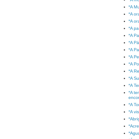
*A Mu
*A or
*A or
*A pa
*A Pa
*A P
*A Pa
*A P
*A P
*A Re
*A S
*A T
*A te
enco
*A To
*A vi
*Abr
*Acre
*Agu