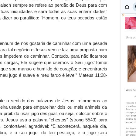
Salach sempre se refere ao perdão de Deus para com
tuas iniquidades e sara todas as suas enfermidades"
 dizer ao paralítico: "Homem, os teus pecados estão
 Nenhum de nós gostaria de caminhar com uma pesada
para tal negócio e Jesus vem e faz uma proposta para
os impedem de caminhar. Contudo,
para não ficarmos
ras cargas, Ele sugere que usemos o Seu jugo:"Tomai
 que sou manso e humilde de coração; e encontrareis
eu jugo é suave e meu fardo é leve.” Mateus 11:28-
e o sentido das palavras de Jesus, retornemos ao
deira usada para emparelhar dois ou mais animais da
roibido usar jugo desigual, ou seja, colocar sobre o
s. Jesus usa a palavra “chestos” (strong 5543) para
 confortável, agradável: “E acontecerá, naquele dia,
bro, e o seu jugo, do teu pescoço; e o jugo será