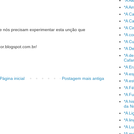
*A A
*A A
*A C
*A Ca
*A Ci
 nós precisam experimentar esta unção que
*A co
*A C
or.blogspot.com.br/
*A De
*A de
Cafa
*A Er
*A e
Página inicial
Postagem mais antiga
*A es
*A Fé
*A Fu
*A hi
da No
*A Li
*A l
*A L
*A mo