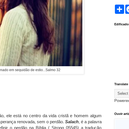
S
h
a
r
Edificad
e
rnado em sequidão de estio...Salmo 32
Translate
Powere
Ouvir art
ão, ele está no centro da vida cristã e homem algum
esperança renovada, sem o perdão.
Salach
, é a palavra
nir o perdão na Bíblia ( Strong 05545) a tradução