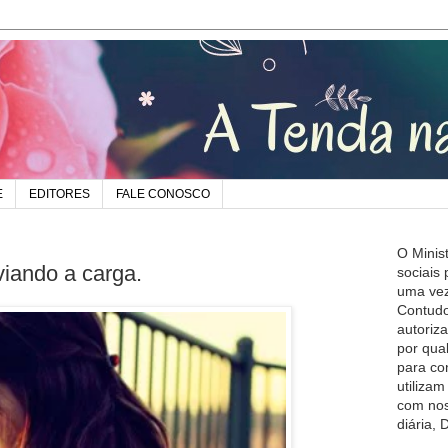
E
EDITORES
FALE CONOSCO
O Minis
viando a carga.
sociais
uma vez
Contudo
autoriz
por qua
para co
utiliza
com nos
diária,