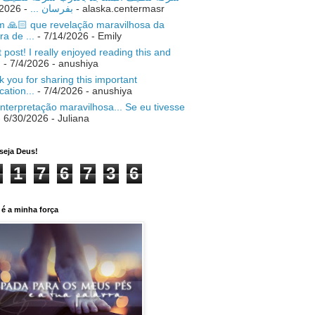
- 7/18/2026
بفرسان ...
- alaska.centermasr
 🙏🏻 que revelação maravilhosa da
ra de ...
- 7/14/2026
- Emily
 post! I really enjoyed reading this and
.
- 7/4/2026
- anushiya
 you for sharing this important
ication...
- 7/4/2026
- anushiya
nterpretação maravilhosa... Se eu tivesse
 6/30/2026
- Juliana
seja Deus!
1
7
6
7
3
6
é a minha força