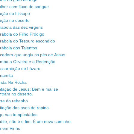
lher com fluxo de sangue
ação do hissopo
ação no deserto
rábola das dez virgens
rábola do Filho Pródigo
árabola do Tesouro escondido
rábola dos Talentos
ecadora que ungiu os pés de Jesus
omba a Oliveira e a Redenção
ssurreição de Lázaro
unamita
enda Na Rocha
ntação de Jesus: Bem e mal se
ntram no deserto.
rre do rebanho
sitação das aves de rapina
igo nas tempestades
dite, não é o fim. É um novo caminho.
a em Vinho