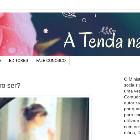
E
EDITORES
FALE CONOSCO
O Minis
o ser?
sociais
uma vez
Contudo
autoriz
por qua
para co
utiliza
com nos
diária,