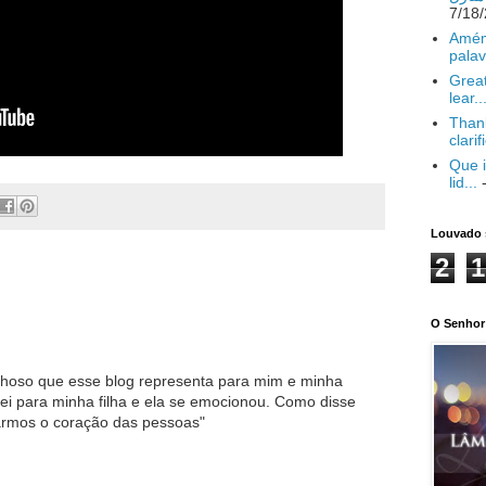
Amém
palav
Great
lear..
Thank
clarif
Que i
lid...
-
Louvado 
2
1
O Senhor 
lhoso que esse blog representa para mim e minha
rei para minha filha e ela se emocionou. Como disse
armos o coração das pessoas"