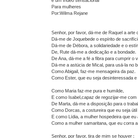
e um vídeo sensacional
Para mulheres
Por:Wilma Rejane
Senhor, por favor, dá-me de Raquel a arte
Dá-me de Joquebede o espírito de sacrifíci
Dá-me de Débora, a solidariedade e o estí
De, Rute dá-me a dedicação e a bondade.
De Ana, dá-me a fé a fibra para cumprir o v
Dá-me a astúcia de Mical, para usá-la no 
Como Abigail, faz-me mensageira da paz.
Como Ester, que eu seja desinteressada e a
Como Maria faz-me pura e humilde,
E como Isabel,capaz de regozijar-me com 
De Marta, dá-me a disposição para o trabalh
Como Dorcas, a costureira que eu seja útil
E como Lídia, a mulher hospedeira que eu 
Como a mulher samaritana, que eu corra a 
Senhor, por favor, tira de mim se houver :