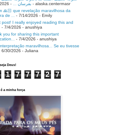
- 7/18/2026
بفرسان ...
- alaska.centermasr
 🙏🏻 que revelação maravilhosa da
ra de ...
- 7/14/2026
- Emily
 post! I really enjoyed reading this and
.
- 7/4/2026
- anushiya
 you for sharing this important
ication...
- 7/4/2026
- anushiya
nterpretação maravilhosa... Se eu tivesse
 6/30/2026
- Juliana
seja Deus!
1
7
7
7
2
7
é a minha força