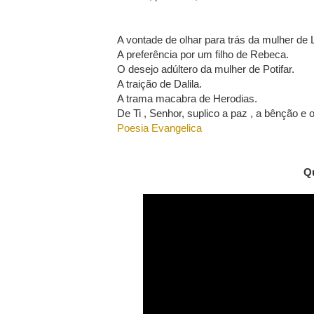
A vontade de olhar para trás da mulher de 
A preferência por um filho de Rebeca.
O desejo adúltero da mulher de Potifar.
A traição de Dalila.
A trama macabra de Herodias.
De Ti , Senhor, suplico a paz , a bênção e 
Poesia Evangelica
Q