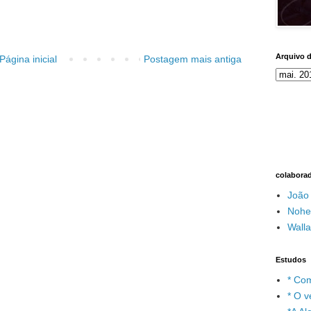
Arquivo 
Página inicial
Postagem mais antiga
colabora
João
Nohe
Wall
Estudos
* Com
* O v