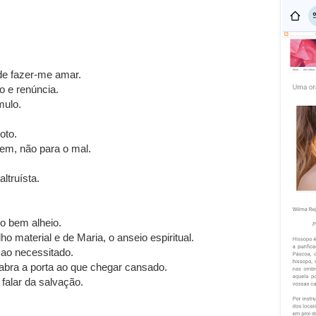
 de fazer-me amar.
o e renúncia.
mulo.
oto.
bem, não para o mal.
ltruísta.
o bem alheio.
o material e de Maria, o anseio espiritual.
 ao necessitado.
abra a porta ao que chegar cansado.
falar da salvação.