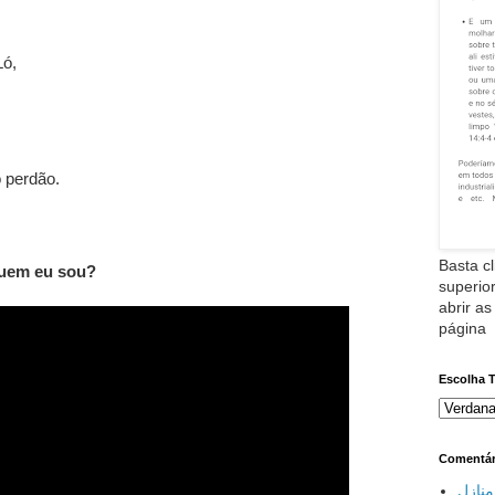
Ló,
o perdão.
Basta cl
uem eu sou?
superior
abrir as
página
Escolha 
Comentár
نازل