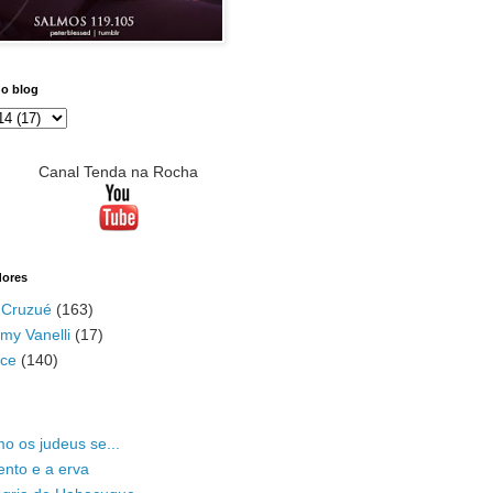
do blog
Canal Tenda na Rocha
dores
 Cruzué
(163)
my Vanelli
(17)
ace
(140)
o os judeus se...
ento e a erva