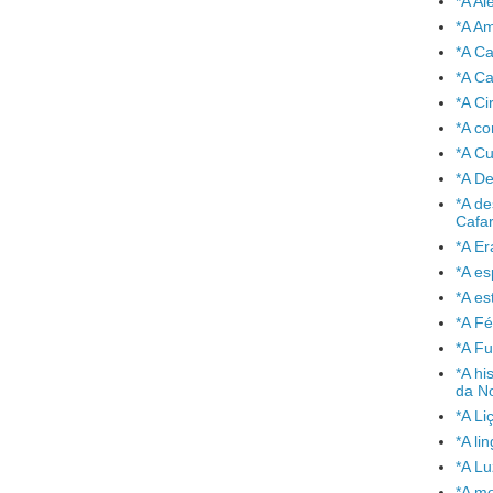
*A A
*A A
*A C
*A Ca
*A Ci
*A co
*A C
*A De
*A de
Cafa
*A Er
*A e
*A es
*A Fé
*A Fu
*A hi
da No
*A Li
*A l
*A L
*A mo