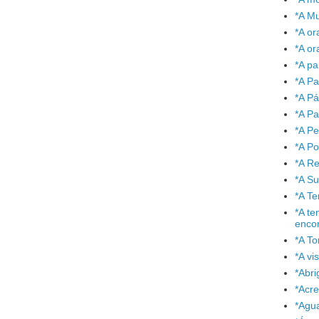
*A Mu
*A or
*A or
*A pa
*A Pa
*A P
*A Pa
*A P
*A P
*A Re
*A S
*A T
*A te
enco
*A To
*A vi
*Abr
*Acre
*Agu