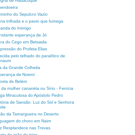
legria de Habacuque
mendoeira
aminho do Sepulcro Vazio
na trilhada e o pavio que fumega
randa do Inimigo
nstante esperança de Jó
ura do Cego em Betsaida
pressão do Profeta Elias
scida pelo telhado do paralítico de
rnaum
a da Grande Colheita
sperança de Noemi
trela de Belém
 da mulher cananéia ou Sírio - Fenícia
ga Miraculosa do Apóstolo Pedro
stória de Sansão: Luz do Sol e Senhora
ite
ção da Tamargueira no Deserto
inguagem do choro em Naim
uz Resplandece nas Trevas
rte do grão de trigo