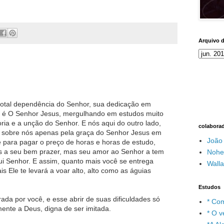
Arquivo 
total dependência do Senhor, sua dedicação em
o é O Senhor Jesus, mergulhando em estudos muito
ia e a unção do Senhor. E nós aqui do outro lado,
colabora
 sobre nós apenas pela graça do Senhor Jesus em
João
 para pagar o preço de horas e horas de estudo,
s a seu bem prazer, mas seu amor ao Senhor a tem
Nohe
qui Senhor. E assim, quanto mais você se entrega
Wall
is Ele te levará a voar alto, alto como as águias
Estudos
ada por você, e esse abrir de suas dificuldades só
* Com
nte a Deus, digna de ser imitada.
* O v