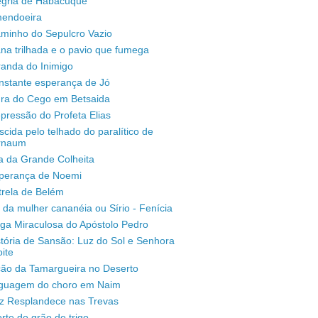
legria de Habacuque
mendoeira
aminho do Sepulcro Vazio
na trilhada e o pavio que fumega
randa do Inimigo
nstante esperança de Jó
ura do Cego em Betsaida
pressão do Profeta Elias
scida pelo telhado do paralítico de
rnaum
a da Grande Colheita
sperança de Noemi
trela de Belém
 da mulher cananéia ou Sírio - Fenícia
ga Miraculosa do Apóstolo Pedro
stória de Sansão: Luz do Sol e Senhora
ite
ção da Tamargueira no Deserto
inguagem do choro em Naim
uz Resplandece nas Trevas
rte do grão de trigo