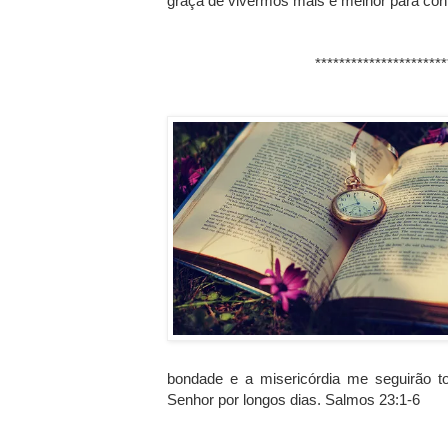
graça de vivermos mais e melhor para c
**********************
bondade e a misericórdia me seguirão to
Senhor por longos dias. Salmos 23:1-6