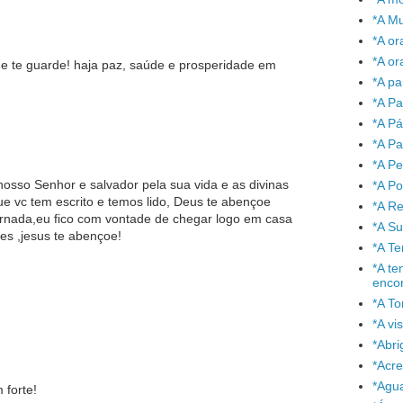
*A Mu
*A or
*A or
e te guarde! haja paz, saúde e prosperidade em
*A pa
*A Pa
*A P
*A Pa
*A P
nosso Senhor e salvador pela sua vida e as divinas
*A P
e vc tem escrito e temos lido, Deus te abençoe
*A Re
rnada,eu fico com vontade de chegar logo em casa
*A S
des ,jesus te abençoe!
*A T
*A te
enco
*A To
*A vi
*Abr
*Acre
*Agu
forte!