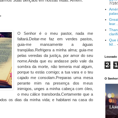
ontarmos Suas bençãos em nossas vidas. Amém.
Amém
palav
*
Great
lear..
Thank
O Senhor é o meu pastor, nada me
clarif
faltará.Deitar-me faz em verdes pastos,
Que i
guia-me mansamente a águas
lid...
-
tranqüilas.Refrigera a minha alma; guia-me
pelas veredas da justiça, por amor do seu
Louvado 
nome.Ainda que eu andasse pelo vale da
2
1
sombra da morte, não temeria mal algum,
porque tu estás comigo; a tua vara e o teu
cajado me consolam.Preparas uma mesa
O Senhor 
perante mim na presença dos meus
inimigos, unges a minha cabeça com óleo,
o meu cálice transborda.Certamente que a
dos os dias da minha vida; e habitarei na casa do