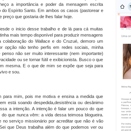
onheço a importância e poder da mensagem escrita
o do Espírito Santo. Em ambos os casos (pastorear e
preço que gostaria de lhes falar hoje.
de o inicio desse trabalho e de lá para cá muitas
tinha mais tempo disponível para produzir mensagens
a colaboração do Wallace e do Cruzué, demoro um
or opção não tenho perfis em redes sociais, minha
 e penso não ser muito interessante (nem importante)
acidade ou se tornar fútil e exibicionista. Busco o que
 mim mesma. E o que de mim se expõe que seja para
vivo e sou.
 para mim, pois me motiva e ensina a medida que
em está soando despedida,desistência ou desânimo
essa a intenção. A intenção é falar um pouco do que
do que nunca vêm: a vida dessa teimosa blogueira.
 no serviço missionário por acreditar que não é vão
 Sei que Deus trabalha além do que podemos ver ou