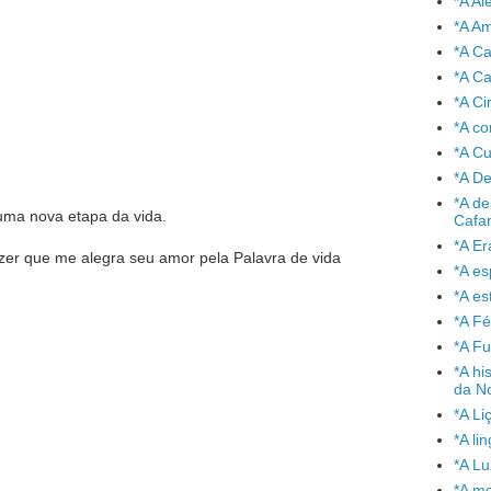
*A A
*A A
*A C
*A Ca
*A Ci
*A co
*A C
*A De
*A de
uma nova etapa da vida.
Cafa
*A Er
izer que me alegra seu amor pela Palavra de vida
*A e
*A es
*A Fé
*A Fu
*A hi
da No
*A Li
*A l
*A L
*A mo