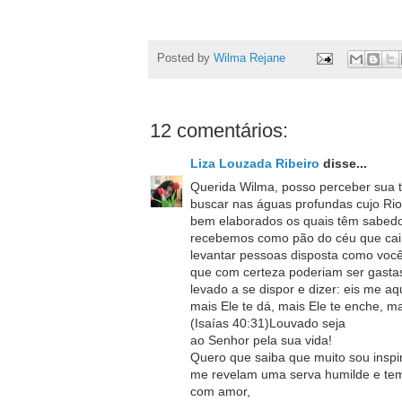
Posted by
Wilma Rejane
12 comentários:
Liza Louzada Ribeiro
disse...
Querida Wilma, posso perceber sua 
buscar nas águas profundas cujo Ri
bem elaborados os quais têm sabedor
recebemos como pão do céu que cai
levantar pessoas disposta como você
que com certeza poderiam ser gasta
levado a se dispor e dizer: eis me a
mais Ele te dá, mais Ele te enche, ma
(Isaías 40:31)Louvado seja
ao Senhor pela sua vida!
Quero que saiba que muito sou inspir
me revelam uma serva humilde e teme
com amor,