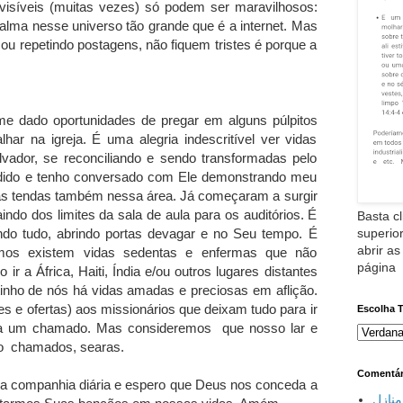
isíveis (muitas vezes) só podem ser maravilhosos:
alma nesse universo tão grande que é a internet. Mas
 repetindo postagens, não fiquem tristes é porque a
e dado oportunidades de pregar em alguns púlpitos
har na igreja. É uma alegria indescritível ver vidas
ador, se reconciliando e sendo transformadas pelo
dido e tenho conversado com Ele demonstrando meu
o as tendas também nessa área. Já começaram a surgir
ndo dos limites da sala de aula para os auditórios. É
Basta cl
ndo tudo, abrindo portas devagar e no Seu tempo. É
superior
abrir as
rmos existem vidas sedentas e enfermas que não
página
 a África, Haiti, Índia e/ou outros lugares distantes
rtinho de nós há vidas amadas e preciosas em aflição.
 e ofertas) aos missionários que deixam tudo para ir
Escolha 
 a um chamado. Mas consideremos que nosso lar e
ão chamados, searas.
Comentár
pela companhia diária e espero que Deus nos conceda a
نازل