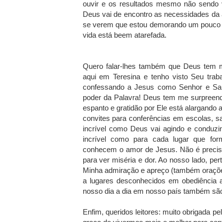
ouvir e os resultados mesmo não sendo v
Deus vai de encontro as necessidades da 
se verem que estou demorando um pouco ou
vida está beem atarefada.
Quero falar-lhes também que Deus tem m
aqui em Teresina e tenho visto Seu trabal
confessando a Jesus como Senhor e Salv
poder da Palavra! Deus tem me surpreen
espanto e gratidão por Ele está alargand
convites para conferências em escolas, sai
incrível como Deus vai agindo e conduzi
incrível como para cada lugar que fo
conhecem o amor de Jesus. Não é preciso ir
para ver miséria e dor. Ao nosso lado, pe
Minha admiração e apreço (também orações
a lugares desconhecidos em obediência
nosso dia a dia em nosso país também s
Enfim, queridos leitores: muito obrigada 