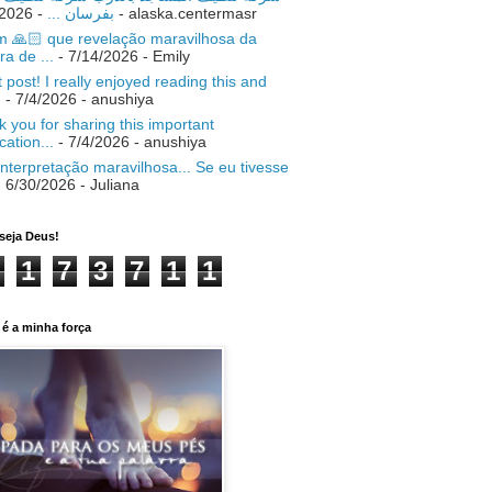
- 7/18/2026
بفرسان ...
- alaska.centermasr
 🙏🏻 que revelação maravilhosa da
ra de ...
- 7/14/2026
- Emily
 post! I really enjoyed reading this and
.
- 7/4/2026
- anushiya
 you for sharing this important
ication...
- 7/4/2026
- anushiya
nterpretação maravilhosa... Se eu tivesse
 6/30/2026
- Juliana
seja Deus!
1
7
3
7
1
1
é a minha força