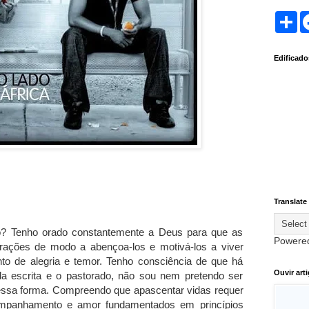
S
h
a
r
Edificad
e
Translate
? Tenho orado constantemente a Deus para que as
Powere
rações de modo a abençoa-los e motivá-los a viver
o de alegria e temor. Tenho consciência de que há
Ouvir art
 da escrita e o pastorado, não sou nem pretendo ser
dessa forma. Compreendo que apascentar vidas requer
ompanhamento e amor fundamentados em princípios