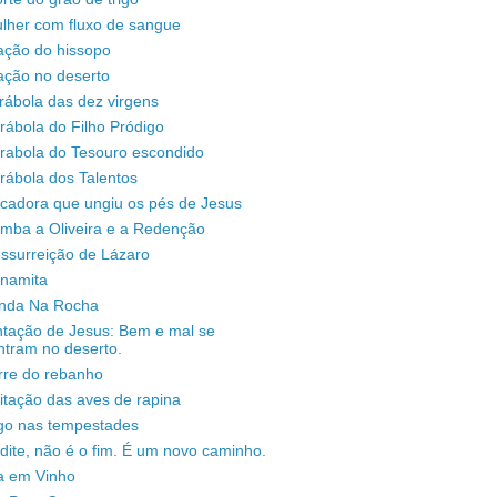
lher com fluxo de sangue
ação do hissopo
ação no deserto
rábola das dez virgens
rábola do Filho Pródigo
árabola do Tesouro escondido
rábola dos Talentos
ecadora que ungiu os pés de Jesus
omba a Oliveira e a Redenção
ssurreição de Lázaro
unamita
enda Na Rocha
ntação de Jesus: Bem e mal se
ntram no deserto.
rre do rebanho
sitação das aves de rapina
igo nas tempestades
dite, não é o fim. É um novo caminho.
a em Vinho