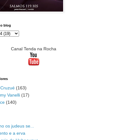
do blog
Canal Tenda na Rocha
dores
 Cruzué
(163)
my Vanelli
(17)
ace
(140)
o os judeus se...
ento e a erva