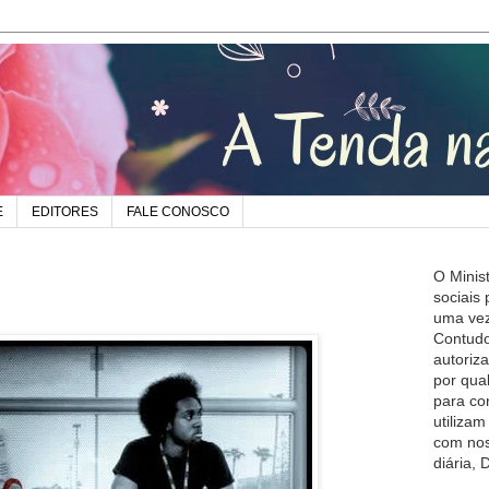
E
EDITORES
FALE CONOSCO
O Minis
sociais
uma vez
Contudo
autoriz
por qua
para co
utiliza
com nos
diária,