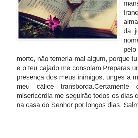
ma
tran
alma
da j
nome
pel
morte, não temeria mal algum, porque tu
e o teu cajado me consolam.Preparas 
presença dos meus inimigos, unges a m
meu cálice transborda.Certament
misericórdia me seguirão todos os dias d
na casa do Senhor por longos dias. Sal