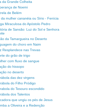
a da Grande Colheita
sperança de Noemi
trela de Belém
 da mulher cananéia ou Sírio - Fenícia
ga Miraculosa do Apóstolo Pedro
stória de Sansão: Luz do Sol e Senhora
ite
ção da Tamargueira no Deserto
inguagem do choro em Naim
uz Resplandece nas Trevas
rte do grão de trigo
lher com fluxo de sangue
ação do hissopo
ação no deserto
rábola das dez virgens
rábola do Filho Pródigo
árabola do Tesouro escondido
rábola dos Talentos
ecadora que ungiu os pés de Jesus
omba a Oliveira e a Redenção