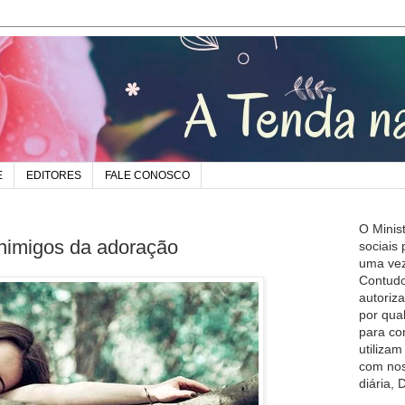
E
EDITORES
FALE CONOSCO
O Minis
inimigos da adoração
sociais
uma vez
Contudo
autoriz
por qua
para co
utiliza
com nos
diária,