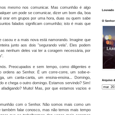
amos mesmo nos comunicar. Mas comunhão é algo
Louvado 
alquer um pode se comunicar, dizer um bom dia, boa
até orar em grupos por uma hora, duas ou quem sabe
O Senhor 
ssuntos falados significam comunhão; isto é mais que
se casou e a mais nova está namorando. Imagine que
teira junto aos dois "segurando vela". Eles podem
as nenhum deles vai ter a coragem necessária, por
".
nós. Preocupados e sem tempo, como diligentes e
o ordens ao Senhor. É um corre-corre, um sobe-e-
ga, um canta-canta, um ensina-ensina... Domingo,
Arquivo 
bado e chega o outro domingo. Estamos servindo? Sim!
afadigando? Muito! Mas, por que estamos vazios e
comunhão com o Senhor. Não somos mais como um
r e também falar conosco, mas não temos mais tempo