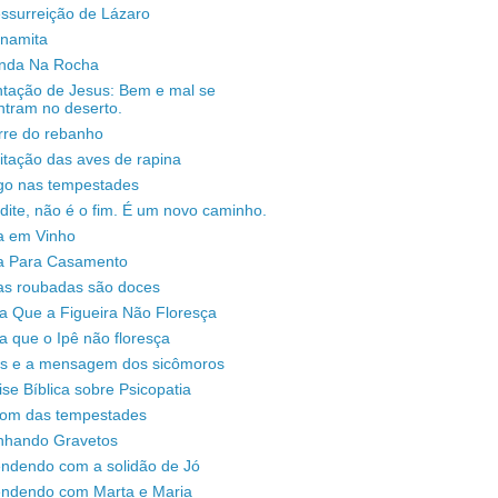
ssurreição de Lázaro
unamita
enda Na Rocha
ntação de Jesus: Bem e mal se
ntram no deserto.
rre do rebanho
sitação das aves de rapina
igo nas tempestades
dite, não é o fim. É um novo caminho.
a em Vinho
a Para Casamento
as roubadas são doces
a Que a Figueira Não Floresça
a que o Ipê não floresça
s e a mensagem dos sicômoros
ise Bíblica sobre Psicopatia
som das tempestades
nhando Gravetos
endendo com a solidão de Jó
endendo com Marta e Maria