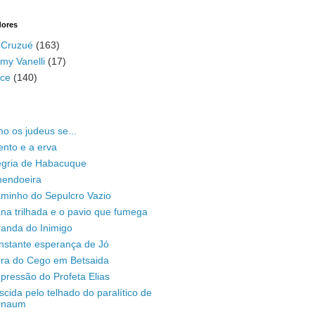
dores
 Cruzué
(163)
my Vanelli
(17)
ace
(140)
o os judeus se...
ento e a erva
legria de Habacuque
mendoeira
aminho do Sepulcro Vazio
na trilhada e o pavio que fumega
randa do Inimigo
nstante esperança de Jó
ura do Cego em Betsaida
pressão do Profeta Elias
scida pelo telhado do paralítico de
rnaum