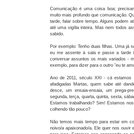
Comunicação é uma coisa boa; precis
muito mais profundo que comunicação. Qu
tarde, falar sobre tempo. Alguns podem 
até uma vigília inteira. Mas nem todos a
sabido.
Por exemplo: Tenho duas filhas. Uma já 
eu me assente à sala e passe a tarde in
conversar assuntos os mais variados - m
exemplo, para dizer para o outro "eu te amo
Ano de 2011, século XXI - cá estamos 
afadigadas Martas, quem sabe até dand
desce, um ensaia-ensaia, um prega-pre
segunda, terça, quarta, quinta, sexta, sá
Estamos trabalhando? Sim! Estamos nos 
colhendo tão pouco?
Não temos mais tempo para estar em 
noivo/a apaixonado/a. Ele quer nos ouvi