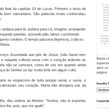
 do final do capítulo 10 de Lucas. Primeiro o texto de
do bom samaritano. São palavras muito conhecidas,
m.
 andava para lá, andava para cá. Imagino: arranjando
limpando panelas, assando pão, talvez cozinhando
eno cordeiro. O tempo passava depressa, o dia ou
 Maria.
rviço. Assentada aos pés de Jesus, (não havia nem
Basta cl
e naquela cultura) ouvia com o coração ardendo as
superior
 ela não se cansava, como de vez em quando ainda
abrir as
a do Senhor se faz muito forte em algum culto.
página
ria se esquecera de tudo porque ouvia, e ouvia, e
Escolha 
acalmavam seu coração. Maria não desejava sair da
lho, deu ordens ao Mestre: "Senhor, não te importas
Comentár
ze-lhe, pois, que me ajude".
Carrega