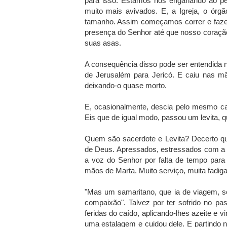
para isso. Estamos nos enganando ao p
muito mais avivados. E, a Igreja, o órg
tamanho. Assim começamos correr e fazer
presença do Senhor até que nosso coraçã
suas asas.
A consequência disso pode ser entendida
de Jerusalém para Jericó. E caiu nas m
deixando-o quase morto.
E, ocasionalmente, descia pelo mesmo ca
Eis que de igual modo, passou um levita, 
Quem são sacerdote e Levita? Decerto q
de Deus. Apressados, estressados com a f
a voz do Senhor por falta de tempo pa
mãos de Marta. Muito serviço, muita fadig
"Mas um samaritano, que ia de viagem, s
compaixão". Talvez por ter sofrido no p
feridas do caído, aplicando-lhes azeite e 
uma estalagem e cuidou dele. E partindo no