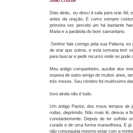
João Cruzué
Dias atrás, eu desci à sala para orar. Ali,
antes da oração. E como sempre costum
primeira vez percebi um há bastante ha
Maria e a parábola do bom samaritano.
-Senhor fala comigo pela sua Palavra, e
de orar que outros, e esta semana tem sid
para buscar e pedir recurso onde se pode 
Meu antigo companheiro, auxiliar dos me
esposa de outro amigo de muitos anos, tam
três meses. Seu cérebro foi muitíssimo da
Isso ainda não é tudo.
Um antigo Pastor, dos meus tempos de 
rodas, deprimido. Não mais lê, deixou a f
constantemente. Depois de ter sofrido u
curado e de uma forma maravilhosa. E já
não conseguiria mesmo estar com a minha a