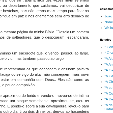
ensar que se trabalharmos dez vezes mais seremos
ão ou departamento que cuidamos, vai decuplicar de
colabora
 besteiras, pois não temos mais tempo para ficar na
o fique em paz e nos orientemos sem erro debaixo de
João
Nohe
Wall
 na mesma página da minha Bíblia. "Descia um homem
ãos de salteadores, que o despojaram, espancaram,
Estudos
* Com
* O v
minho um sacerdote que, o vendo, passou ao largo.
que o viu, mas também passou ao largo.
*A A
*A A
ue representam os que conhecem e ensinam palavra
*A C
adiga do serviço do altar, não conseguem mais ouvir
*A Ca
ra estar em comunhão com Deus.. Eles são como as
*A Ci
a, e pouca compaixão.
*A co
*A C
e aproximou do ferido e vendo-o moveu-se de íntima
*A De
assado um ataque semelhante, aproximou-se, atou as
*A de
vinho. E pondo-o sobre a sua cavalgadura, levou-o para
Cafa
 outro dia, tirou dois dinheiros, deu-os ao hospedeiro