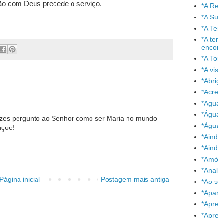
ão com Deus precede o serviço.
*A Re
*A S
*A T
*A te
enco
*A To
*A vi
*Abr
*Acre
*Agu
*Águ
vezes pergunto ao Senhor como ser Maria no mundo
*Àgu
nçoe!
*Aind
*Aind
*Amó
*Anal
Página inicial
Postagem mais antiga
*Ao 
*Apa
*Apr
*Apr