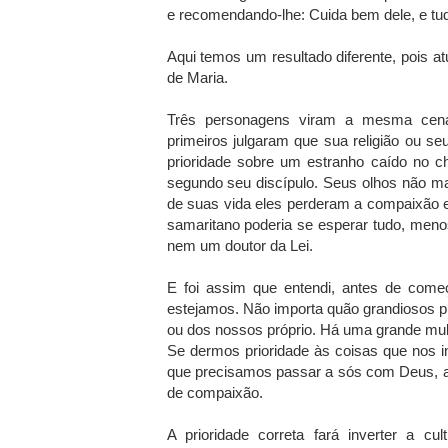
e recomendando-lhe: Cuida bem dele, e tudo
Aqui temos um resultado diferente, pois 
de Maria.
Três personagens viram a mesma cena
primeiros julgaram que sua religião ou se
prioridade sobre um estranho caído no ch
segundo seu discípulo. Seus olhos não 
de suas vida eles perderam a compaixão e
samaritano poderia se esperar tudo, menos
nem um doutor da Lei.
E foi assim que entendi, antes de come
estejamos. Não importa quão grandiosos pr
ou dos nossos próprio. Há uma grande mul
Se dermos prioridade às coisas que nos 
que precisamos passar a sós com Deus, a
de compaixão.
A prioridade correta fará inverter a 