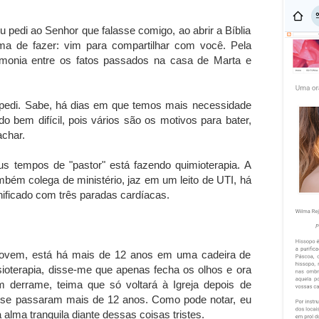
 eu pedi ao Senhor que falasse comigo, ao abrir a Bíblia
a de fazer: vim para compartilhar com você. Pela
rmonia entre os fatos passados na casa de Marta e
u pedi. Sabe, há dias em que temos mais necessidade
o bem difícil, pois vários são os motivos para bater,
achar.
us tempos de "pastor" está fazendo quimioterapia. A
bém colega de ministério, jaz em um leito de UTI, há
nificado com três paradas cardíacas.
jovem, está há mais de 12 anos em uma cadeira de
isioterapia, disse-me que apenas fecha os olhos e ora
m derrame, teima que só voltará à Igreja depois de
 se passaram mais de 12 anos. Como pode notar, eu
lma tranquila diante dessas coisas tristes.