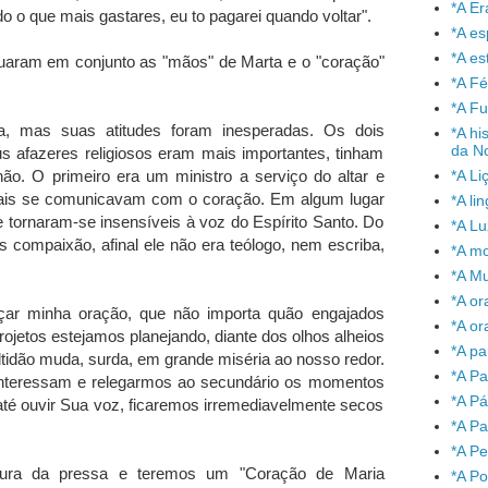
*A Er
 o que mais gastares, eu to pagarei quando voltar".
*A e
*A es
atuaram em conjunto as "mãos" de Marta e o "coração"
*A Fé
*A Fu
, mas suas atitudes foram inesperadas. Os dois
*A hi
da No
us afazeres religiosos eram mais importantes, tinham
ão. O primeiro era um ministro a serviço do altar e
*A Li
mais se comunicavam com o coração. Em algum lugar
*A l
 tornaram-se insensíveis à voz do Espírito Santo. Do
*A L
 compaixão, afinal ele não era teólogo, nem escriba,
*A mo
*A Mu
*A or
çar minha oração, que não importa quão engajados
*A or
ojetos estejamos planejando, diante dos olhos alheios
*A pa
tidão muda, surda, em grande miséria ao nosso redor.
*A Pa
interessam e relegarmos ao secundário os momentos
*A P
té ouvir Sua voz, ficaremos irremediavelmente secos
*A Pa
*A P
cultura da pressa e teremos um "Coração de Maria
*A P