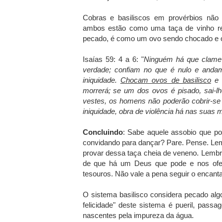
Cobras e basiliscos em provérbios não 
ambos estão como uma taça de vinho relu
pecado, é como um ovo sendo chocado e o 
Isaías 59: 4 a 6: "
Ninguém há que clame 
verdade; confiam no que é nulo e anda
iniquidade.
Chocam ovos de basilisco
e 
morrerá; se um dos ovos é pisado, sai-l
vestes, os homens não poderão cobrir-se
iniquidade, obra de violência há nas suas 
Concluindo
: Sabe aquele assobio que p
convidando para dançar? Pare. Pense. Le
provar dessa taça cheia de veneno. Lembr
de que há um Deus que pode e nos ofer
tesouros. Não vale a pena seguir o encan
O sistema basilisco considera pecado algo
felicidade" deste sistema é pueril, pass
nascentes pela impureza da água.