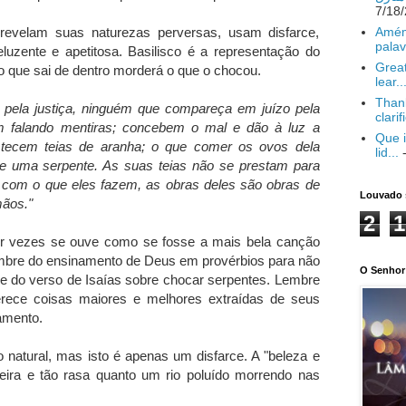
Amém
revelam suas naturezas perversas, usam disfarce,
palav
zente e apetitosa. Basilisco é a representação do
Great
que sai de dentro morderá o que o chocou.
lear..
Thank
pela justiça, ninguém que compareça em juízo pela
clarif
m falando mentiras; concebem o mal e dão à luz a
Que i
tecem teias de aranha; o que comer os ovos dela
lid...
-
he uma serpente. As suas teias não se prestam para
 com o que eles fazem, as obras deles são obras de
Louvado 
mãos."
2
1
or vezes se ouve como se fosse a mais bela canção
mbre do ensinamento de Deus em provérbios para não
O Senhor 
e do verso de Isaías sobre chocar serpentes. Lembre
ece coisas maiores e melhores extraídas de seus
tamento.
 natural, mas isto é apenas um disfarce. A "beleza e
ageira e tão rasa quanto um rio poluído morrendo nas