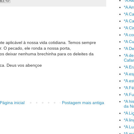
*A A
*A A
*A C
*A Ca
*A Ci
*A co
*A C
nte aplicável à nossa vida cotidiana. Temos sempre
r. O pecado, ele ronda a nossa porta,
*A De
os deixar nenhuma brechinha para os deleites da
*A de
Cafa
ica. Deus vos abençoe
*A Er
*A e
*A es
*A Fé
*A Fu
*A hi
Página inicial
Postagem mais antiga
da No
*A Li
*A l
*A L
*A mo