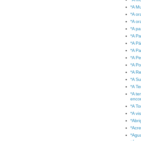
*A Mu
*A or
*A or
*A pa
*A Pa
*A P
*A Pa
*A P
*A P
*A Re
*A S
*A T
*A te
enco
*A To
*A vi
*Abr
*Acre
*Agu