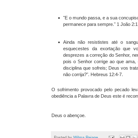
"E o mundo passa, e a sua concupis
permanece para sempre." 1 João 2:1
Ainda não resististes até o san
esquecestes da exortação que v
desprezes a correção do Senhor, ne
pois o Senhor corrige ao que ama, 
disciplina que sofreis; Deus vos trat
não corrija?". Hebreus 12:4-7.
O sofrimento provocado pelo pecado lev
obediência a Palavra de Deus este é rec
Deus o abençoe.
Posted by
Wilma Rejane