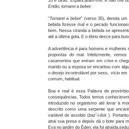
35 e dirás: Espancaram-me, e não me doe
Então, tornarei a beber.
"
Tornarei a bebe
r" (verso 35), denota um 
bebida fizesse mal e o pecado funcionas
bem. Nessa ciranda a bebida se apresen
até a última gota. E o ébrio desce para bus
A advertência é para homens e mulheres 
propostas do mal. Infelizmente, vemos
casamentos que entram em crise e chega
marido ou a esposa se encantou com algu
o desejo incontrolável por sexo, vício e
comum, habitual.
Boa e real é essa Palavra de provérbi
consequências. Todos temos conheciment
introduzido no organismo até levar à mo
descrito como uma serpente que encant
variável de assobio (
baz'-i-lisk
). Portanto
atrai sua presa e depois dá o bote para
Eva no jardim do Éden, ela foi atraída,sed