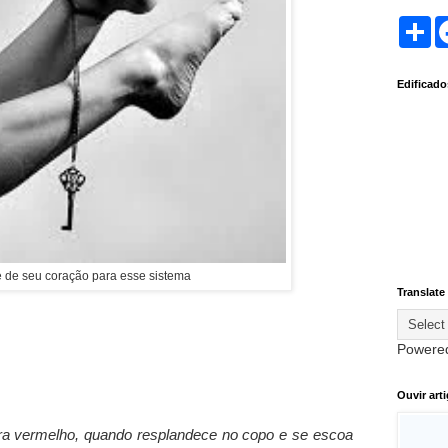
S
h
a
r
Edificad
e
 de seu coração para esse sistema
Translate
Powere
Ouvir art
ra vermelho, quando resplandece no copo e se escoa