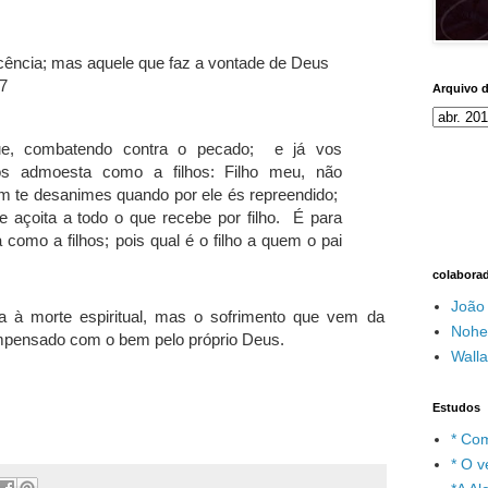
cência; mas aquele que faz a vontade de Deus
7
Arquivo 
gue, combatendo contra o pecado; e já vos
os admoesta como a filhos: Filho meu, não
m te desanimes quando por ele és repreendido;
e açoita a todo o que recebe por filho. É para
a como a filhos; pois qual é o filho a quem o pai
colabora
João
a à morte espiritual, mas o sofrimento que vem da
Nohe
ompensado com o bem pelo próprio Deus.
Wall
Estudos
* Com
* O v