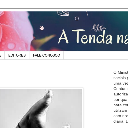
E
EDITORES
FALE CONOSCO
O Minis
sociais
uma vez
Contudo
autoriz
por qua
para co
utiliza
com nos
diária,