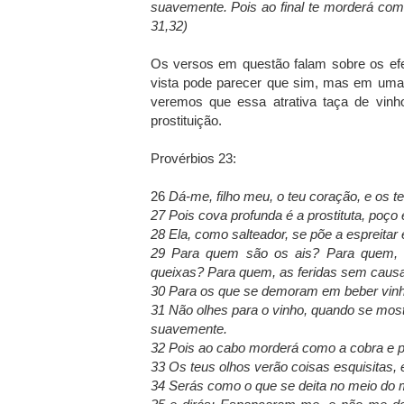
suavemente. Pois ao final te morderá como
31,32)
Os versos em questão falam sobre os efei
vista pode parecer que sim, mas em uma 
veremos que essa atrativa taça de vin
prostituição.
Provérbios 23:
26
Dá-me, filho meu, o teu coração, e os
27 Pois cova profunda é a prostituta, poço e
28 Ela, como salteador, se põe a espreitar e
29 Para quem são os ais? Para quem, 
queixas? Para quem, as feridas sem caus
30 Para os que se demoram em beber vinh
31 Não olhes para o vinho, quando se mos
suavemente.
32 Pois ao cabo morderá como a cobra e pi
33 Os teus olhos verão coisas esquisitas, 
34 Serás como o que se deita no meio do m