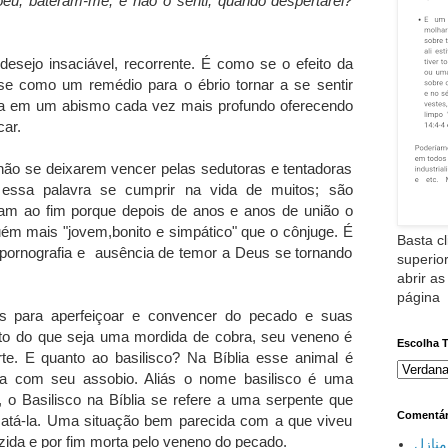
u; bateram-me, e não o senti; quando despertarei?
desejo insaciável, recorrente. É como se o efeito da
se como um remédio para o ébrio tornar a se sentir
ta em um abismo cada vez mais profundo oferecendo
car.
não se deixarem vencer pelas sedutoras e tentadoras
 essa palavra se cumprir na vida de muitos; são
m ao fim porque depois de anos e anos de união o
ém mais "jovem,bonito e simpático" que o cônjuge. É
Basta cl
m pornografia e ausência de temor a Deus se tornando
superior
abrir as
página
os para aperfeiçoar e convencer do pecado e suas
o do que seja uma mordida de cobra, seu veneno é
Escolha 
rte. E quanto ao basilisco? Na Bíblia esse animal é
a com seu assobio. Aliás o nome basilisco é uma
, o Basilisco na Bíblia se refere a uma serpente que
Comentár
 matá-la. Uma situação bem parecida com a que viveu
uzida e por fim morta pelo veneno do pecado.
نازل