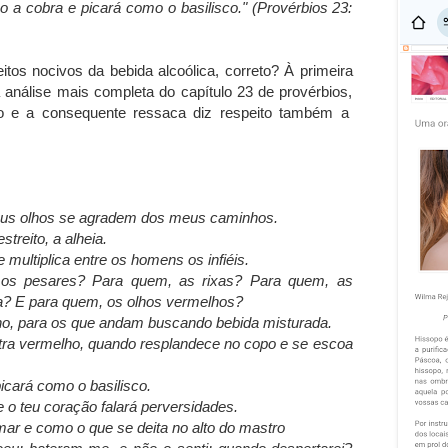
 a cobra e picará como o basilisco." (Provérbios 23:
tos nocivos da bebida alcoólica, correto? À primeira
análise mais completa do capítulo 23 de provérbios,
ho e a consequente ressaca diz respeito também a
 teus olhos se agradem dos meus caminhos.
streito, a alheia.
 multiplica entre os homens os infiéis.
os pesares? Para quem, as rixas? Para quem, as
a? E para quem, os olhos vermelhos?
o, para os que andam buscando bebida misturada.
tra vermelho, quando resplandece no copo e se escoa
cará como o basilisco.
e o teu coração falará perversidades.
ar e como o que se deita no alto do mastro