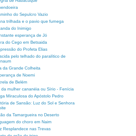
legria de Habacuque
mendoeira
aminho do Sepulcro Vazio
na trilhada e o pavio que fumega
randa do Inimigo
nstante esperança de Jó
ura do Cego em Betsaida
pressão do Profeta Elias
scida pelo telhado do paralítico de
rnaum
a da Grande Colheita
sperança de Noemi
trela de Belém
 da mulher cananéia ou Sírio - Fenícia
ga Miraculosa do Apóstolo Pedro
stória de Sansão: Luz do Sol e Senhora
ite
ção da Tamargueira no Deserto
inguagem do choro em Naim
uz Resplandece nas Trevas
rte do grão de trigo