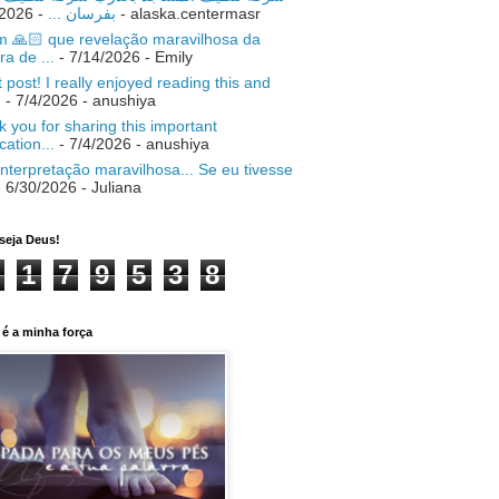
- 7/18/2026
بفرسان ...
- alaska.centermasr
 🙏🏻 que revelação maravilhosa da
ra de ...
- 7/14/2026
- Emily
 post! I really enjoyed reading this and
.
- 7/4/2026
- anushiya
 you for sharing this important
ication...
- 7/4/2026
- anushiya
nterpretação maravilhosa... Se eu tivesse
 6/30/2026
- Juliana
seja Deus!
1
7
9
5
3
8
é a minha força