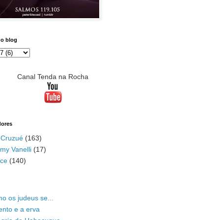
do blog
Canal Tenda na Rocha
dores
 Cruzué
(163)
my Vanelli
(17)
ace
(140)
o os judeus se...
ento e a erva