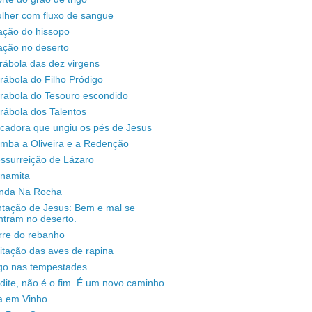
lher com fluxo de sangue
ação do hissopo
ação no deserto
rábola das dez virgens
rábola do Filho Pródigo
árabola do Tesouro escondido
rábola dos Talentos
ecadora que ungiu os pés de Jesus
omba a Oliveira e a Redenção
ssurreição de Lázaro
unamita
enda Na Rocha
ntação de Jesus: Bem e mal se
ntram no deserto.
rre do rebanho
sitação das aves de rapina
igo nas tempestades
dite, não é o fim. É um novo caminho.
a em Vinho