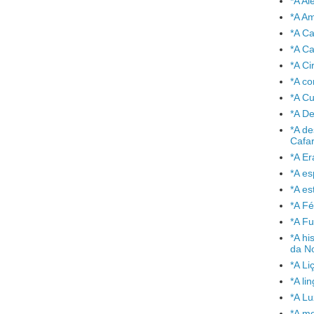
*A A
*A A
*A C
*A Ca
*A Ci
*A co
*A C
*A De
*A de
Cafa
*A Er
*A e
*A es
*A Fé
*A Fu
*A hi
da No
*A Li
*A l
*A L
*A mo