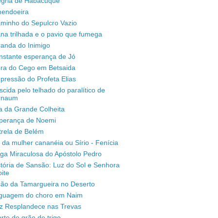
legria de Habacuque
mendoeira
aminho do Sepulcro Vazio
na trilhada e o pavio que fumega
randa do Inimigo
nstante esperança de Jó
ura do Cego em Betsaida
pressão do Profeta Elias
scida pelo telhado do paralítico de
rnaum
a da Grande Colheita
sperança de Noemi
trela de Belém
 da mulher cananéia ou Sírio - Fenícia
ga Miraculosa do Apóstolo Pedro
stória de Sansão: Luz do Sol e Senhora
ite
ção da Tamargueira no Deserto
inguagem do choro em Naim
uz Resplandece nas Trevas
rte do grão de trigo