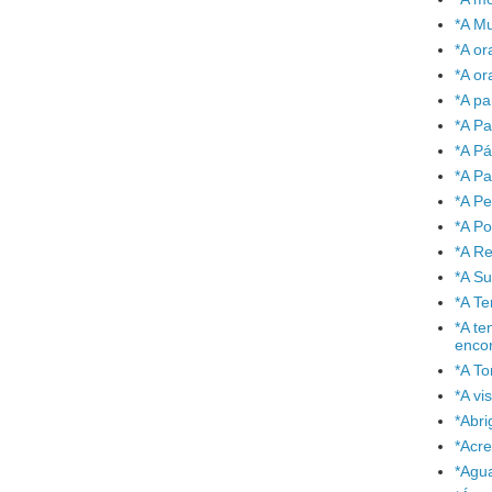
*A Mu
*A or
*A or
*A pa
*A Pa
*A P
*A Pa
*A P
*A P
*A Re
*A S
*A T
*A te
enco
*A To
*A vi
*Abr
*Acre
*Agu