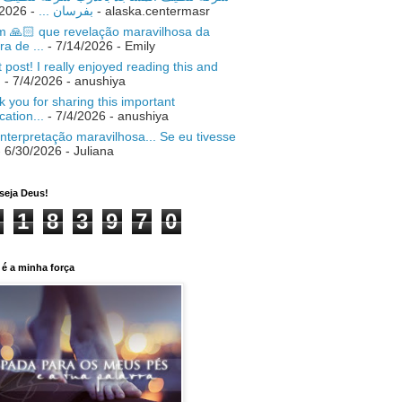
- 7/18/2026
بفرسان ...
- alaska.centermasr
 🙏🏻 que revelação maravilhosa da
ra de ...
- 7/14/2026
- Emily
 post! I really enjoyed reading this and
.
- 7/4/2026
- anushiya
 you for sharing this important
ication...
- 7/4/2026
- anushiya
nterpretação maravilhosa... Se eu tivesse
 6/30/2026
- Juliana
seja Deus!
1
8
3
9
7
0
é a minha força