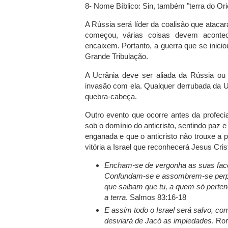
8- Nome Bíblico: Sin, também "terra do Ori
A Rússia será líder da coalisão que atacar
começou, várias coisas devem aconte
encaixem. Portanto, a guerra que se inici
Grande Tribulação.
A Ucrânia deve ser aliada da Rússia ou
invasão com ela. Qualquer derrubada da U
quebra-cabeça.
Outro evento que ocorre antes da profeci
sob o domínio do anticristo, sentindo paz 
enganada e que o anticristo não trouxe a
vitória a Israel que reconhecerá Jesus Cri
Encham-se de vergonha as suas fac
Confundam-se e assombrem-se perp
que saibam que tu, a quem só perten
a terra
. Salmos 83:16-18
E assim todo o Israel será salvo, com
desviará de Jacó as impiedades
. Ro