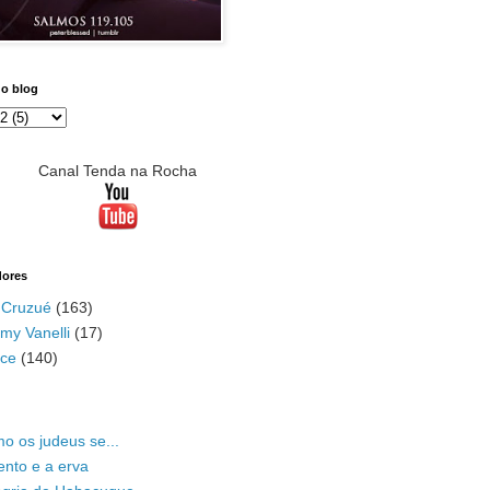
do blog
Canal Tenda na Rocha
dores
 Cruzué
(163)
my Vanelli
(17)
ace
(140)
o os judeus se...
ento e a erva