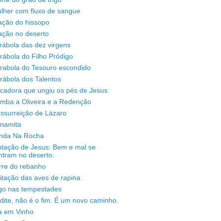
lher com fluxo de sangue
ação do hissopo
ação no deserto
rábola das dez virgens
rábola do Filho Pródigo
árabola do Tesouro escondido
rábola dos Talentos
ecadora que ungiu os pés de Jesus
omba a Oliveira e a Redenção
ssurreição de Lázaro
unamita
enda Na Rocha
ntação de Jesus: Bem e mal se
ntram no deserto.
rre do rebanho
sitação das aves de rapina
igo nas tempestades
dite, não é o fim. É um novo caminho.
a em Vinho