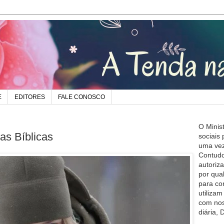
E
EDITORES
FALE CONOSCO
O Minis
as Bíblicas
sociais
uma vez
Contudo
autoriz
por qua
para co
utiliza
com nos
diária,