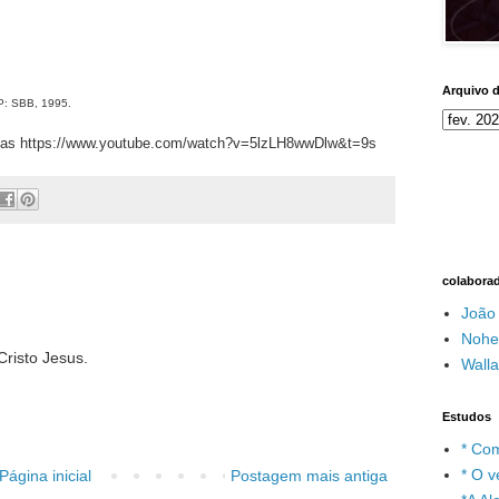
Arquivo 
SP: SBB, 1995.
licas https://www.youtube.com/watch?v=5lzLH8wwDlw&t=9s
colabora
João
Nohe
risto Jesus.
Wall
Estudos
* Com
* O v
Página inicial
Postagem mais antiga