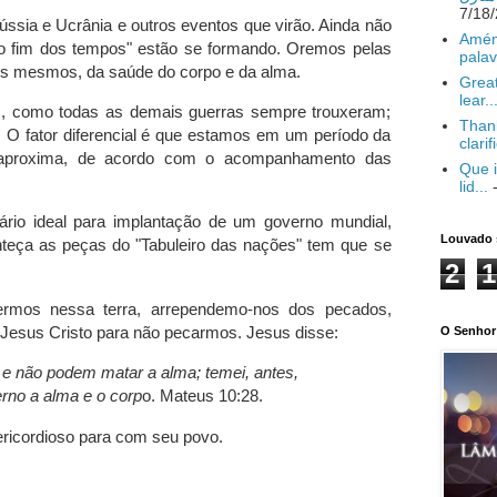
ssia e Ucrânia e outros eventos que virão. Ainda não
Amém
 do fim dos tempos" estão se formando. Oremos pelas
palav
s mesmos, da saúde do corpo e da alma.
Great
lear..
s, como todas as demais guerras sempre trouxeram;
Thank
. O fator diferencial é que estamos em um período da
clarif
 aproxima, de acordo com o acompanhamento das
Que i
lid...
-
io ideal para implantação de um governo mundial,
Louvado 
nteça as peças do "Tabuleiro das nações" tem que se
2
1
ermos nessa terra, arrependemo-nos dos pecados,
Jesus Cristo para não pecarmos. Jesus disse:
O Senhor 
e não podem matar a alma; temei, antes,
erno a alma e o corp
o. Mateus 10:28.
ericordioso para com seu povo.