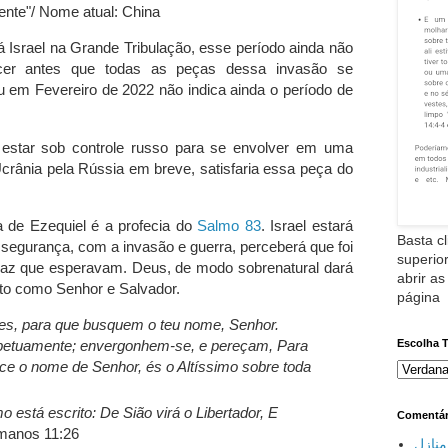
ente"/ Nome atual: China
á Israel na Grande Tribulação, esse período ainda não
cer antes que todas as peças dessa invasão se
ou em Fevereiro de 2022 não indica ainda o período de
 estar sob controle russo para se envolver em uma
crânia pela Rússia em breve, satisfaria essa peça do
a de Ezequiel é a profecia do
Salmo 83
. Israel estará
Basta cl
e segurança, com a invasão e guerra, perceberá que foi
superior
 paz que esperavam. Deus, de modo sobrenatural dará
abrir as
sto como Senhor e Salvador.
página
es, para que busquem o teu nome, Senhor.
Escolha 
etuamente; envergonhem-se, e pereçam, Para
ce o nome de Senhor, és o Altíssimo sobre toda
o está escrito: De Sião virá o Libertador, E
Comentár
manos 11:26
نازل