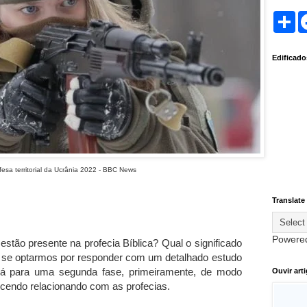
S
h
a
r
Edificad
e
fesa territorial da Ucrânia 2022 - BBC News
Translate
Powere
estão presente na profecia Bíblica? Qual o significado
a se optarmos por responder com um detalhado estudo
ará para uma segunda fase, primeiramente, de modo
Ouvir art
ecendo relacionando com as profecias.