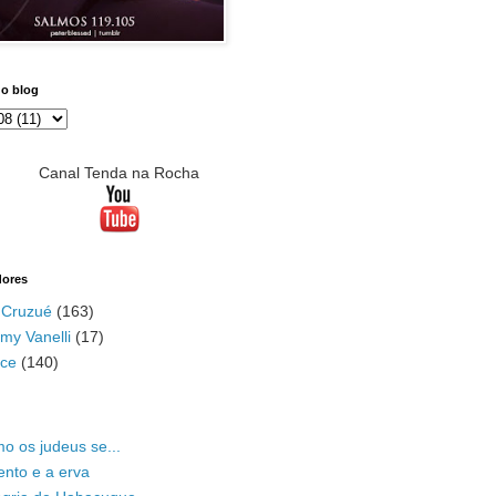
do blog
Canal Tenda na Rocha
dores
 Cruzué
(163)
my Vanelli
(17)
ace
(140)
o os judeus se...
ento e a erva