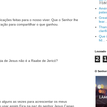
Amém
palav
Great
cações feitas para o nosso viver. Que o Senhor lhe
lear..
ração para compartilhar o que ganhou.
Thank
clarif
Que i
lid...
-
Louvado 
2
1
ia de Jesus não é a Raabe de Jericó?
O Senhor 
ro alguns as vezes para acrescentar os meus
e usar assim.Fica na paz do senhor Jesus.Capao