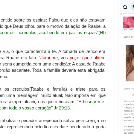
mentido sobre os espias: Falou que eles não estavam
o que Deus olhou para o motivo da ação de Raabe; a
com os incrédulos, acolhendo em paz os espias"(
Hb
 via, o que caracteriza a fé. A tomada de Jericó era
ra Raabe era fato.
"Jurai-me, vos peço, que salvem
 seria cumprida com uma condição: A casa de Raabe
cordão
escarlate. Toda a família deveria está abriga
da,
eria.
ra os crédulos(Raabe e família) e triste para os
, tem uma mensagem muito atual; Não importa em que
, Deus sempre alcança os que o buscam:
"E buscar-me-
com todo o vosso coração" Jr 29:13.
simboliza o pecador arrependido salvo pela crença no
este, representado pelo fio escarlate pendurado à porta