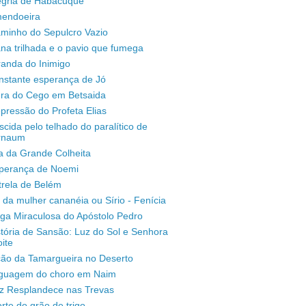
legria de Habacuque
mendoeira
aminho do Sepulcro Vazio
na trilhada e o pavio que fumega
randa do Inimigo
nstante esperança de Jó
ura do Cego em Betsaida
pressão do Profeta Elias
scida pelo telhado do paralítico de
rnaum
a da Grande Colheita
sperança de Noemi
trela de Belém
 da mulher cananéia ou Sírio - Fenícia
ga Miraculosa do Apóstolo Pedro
stória de Sansão: Luz do Sol e Senhora
ite
ção da Tamargueira no Deserto
inguagem do choro em Naim
uz Resplandece nas Trevas
rte do grão de trigo