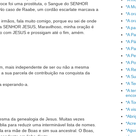
voce foi uma prostituta, o Sangue do SENHOR
*A Mu
 No caso de Raabe, um cordão escarlate marcava a
*A or
*A or
irmãos, fala muito comigo, porque eu sei de onde
a SENHOR JESUS, Maravilhoso, minha oração é
*A pa
ro com JESUS e prossigam até o fim, amém.
*A Pa
*A P
*A Pa
*A P
*A P
im, mais independente de ser ou não a mesma
*A Re
 a sua parcela de contribuição na conquista da
*A S
*A T
a esperando-a.
*A te
enco
*A To
*A vi
*Abr
esma da genealogia de Jesus. Muitas vezes
*Acre
lia para reduzir uma interminável lista de nomes.
*Agu
la era mãe de Boas e sim sua ancestral. O Boas,