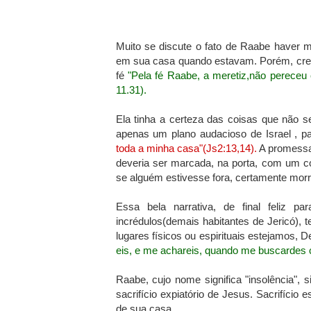
Muito se discute o fato de Raabe haver 
em sua casa quando estavam. Porém, crei
f
é
"Pela fé
Raabe
, a
meretiz
,não pereceu 
11.31).
Ela tinha a certeza das coisas que não se
apenas um plano audacioso de Israel , pa
toda a minha casa"(Js2:13,14).
A promessa
deveria
ser marcada, na porta, com um 
se alguém estivesse fora, certamente morr
Essa bela narrativa, de final feliz pa
incrédulos(demais habitantes de Jericó)
lugares físicos ou espirituais estejamos
eis, e me achareis, quando me buscardes 
Raabe, cujo nome significa "insolência", 
sacrifício expiatório de Jesus. Sacrifício 
de sua casa.