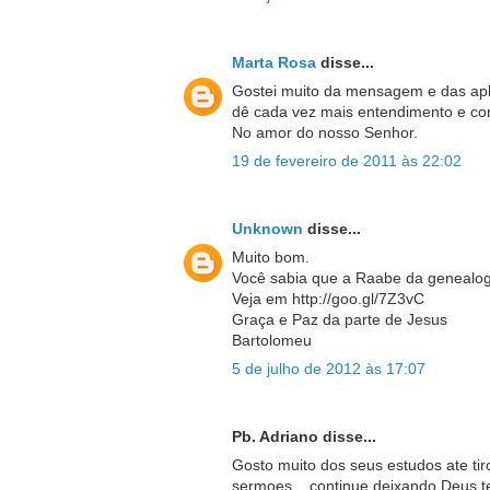
Marta Rosa
disse...
Gostei muito da mensagem e das apli
dê cada vez mais entendimento e co
No amor do nosso Senhor.
19 de fevereiro de 2011 às 22:02
Unknown
disse...
Muito bom.
Você sabia que a Raabe da genealog
Veja em http://goo.gl/7Z3vC
Graça e Paz da parte de Jesus
Bartolomeu
5 de julho de 2012 às 17:07
Pb. Adriano disse...
Gosto muito dos seus estudos ate ti
sermoes ...continue deixando Deus t