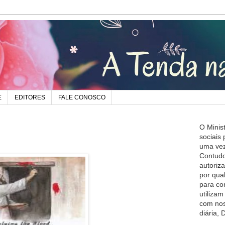
E
EDITORES
FALE CONOSCO
O Minis
sociais
uma vez
Contudo
autoriz
por qua
para co
utiliza
com nos
diária,