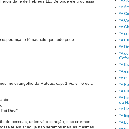
*A A
rois da fe de Hebreus 11.. De onde ele tirou essa
*A A
*A C
*A Ca
*A Ci
*A co
e esperança, e fé naquele que tudo pode
*A C
*A De
*A de
Cafa
*A Er
*A e
*A es
os, no evangelho de Mateus, cap. 1 Vs. 5 - 6 está
*A Fé
*A Fu
*A hi
Raabe;
da No
,
*A Li
Rei Davi".
*A l
o de pessoas, antes vê o coração, e se crermos
*A L
 nossa fé em ação, já não seremos mais as mesmas
*A mo