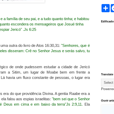
S
h
a
r
e a família de seu pai, e a tudo quanto tinha; e habitou
Edificad
e
orquanto escondera os mensageiros que Josué tinha
espiar Jericó" .Js 6:25
uma outra do livro de Atos 16:30,31:
"Senhores, que é
eles disseram: Crê no Senhor Jesus e serás salvo, tu
tégico de onde pudessem estudar a cidade de Jericó
garam a Sitim, um lugar de Moabe bem em frente a
Translate
 Lá havia um fluxo constante de pessoas, o lugar era
Powere
s era do que providência Divina. A gentia Raabe era a
ela falou aos espias israelitas:
"bem sei que o Senhor
Ouvir art
é Deus em cima e em baixo da terra"Js 2:9,11.
Ela