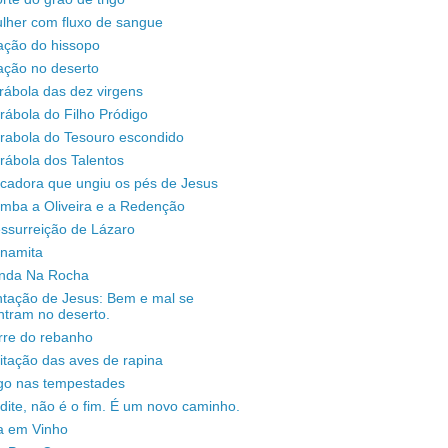
lher com fluxo de sangue
ação do hissopo
ação no deserto
rábola das dez virgens
rábola do Filho Pródigo
árabola do Tesouro escondido
rábola dos Talentos
ecadora que ungiu os pés de Jesus
omba a Oliveira e a Redenção
ssurreição de Lázaro
unamita
enda Na Rocha
ntação de Jesus: Bem e mal se
ntram no deserto.
rre do rebanho
sitação das aves de rapina
igo nas tempestades
dite, não é o fim. É um novo caminho.
a em Vinho