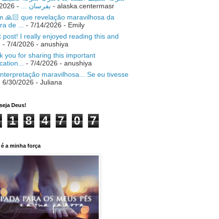
- 7/18/2026
بفرسان ...
- alaska.centermasr
 🙏🏻 que revelação maravilhosa da
ra de ...
- 7/14/2026
- Emily
 post! I really enjoyed reading this and
.
- 7/4/2026
- anushiya
 you for sharing this important
ication...
- 7/4/2026
- anushiya
nterpretação maravilhosa... Se eu tivesse
 6/30/2026
- Juliana
seja Deus!
1
8
4
7
0
7
é a minha força