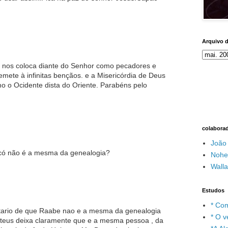
Arquivo 
r, nos coloca diante do Senhor como pecadores e
emete à infinitas bençãos. e a Misericórdia de Deus
o o Ocidente dista do Oriente. Parabéns pelo
colabora
João
icó não é a mesma da genealogia?
Nohe
Wall
Estudos
* Com
tario de que Raabe nao e a mesma da genealogia
* O v
teus deixa claramente que e a mesma pessoa , da