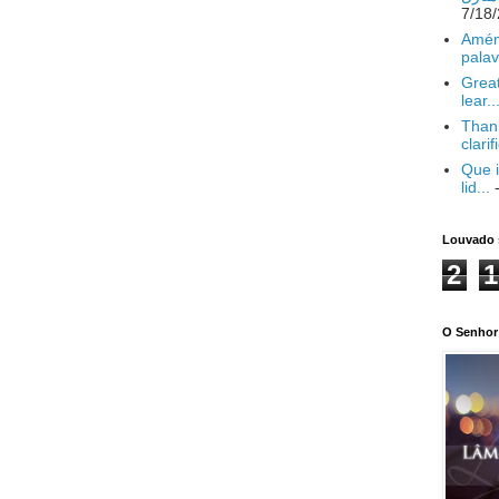
Amém
palav
Great
lear..
Thank
clarif
Que i
lid...
-
Louvado 
2
1
O Senhor 