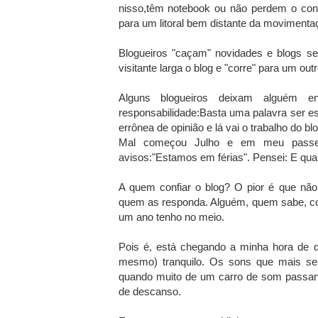
nisso,têm notebook ou não perdem o cont
para um litoral bem distante da moviment
Blogueiros "caçam" novidades e blogs se
visitante larga o blog e "corre" para um out
Alguns blogueiros deixam alguém en
responsabilidade:Basta uma palavra ser e
errônea de opinião e lá vai o trabalho do bl
Mal começou Julho e em meu passeio
avisos:"Estamos em férias". Pensei: E qu
A quem confiar o blog? O pior é que não
quem as responda. Alguém, quem sabe, co
um ano tenho no meio.
Pois é, está chegando a minha hora de de
mesmo) tranquilo. Os sons que mais se
quando muito de um carro de som passan
de descanso.