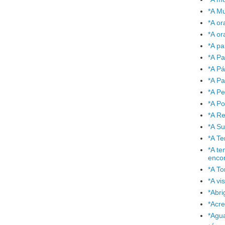
*A Mu
*A or
*A or
*A pa
*A Pa
*A P
*A Pa
*A P
*A P
*A Re
*A S
*A T
*A te
enco
*A To
*A vi
*Abr
*Acre
*Agu