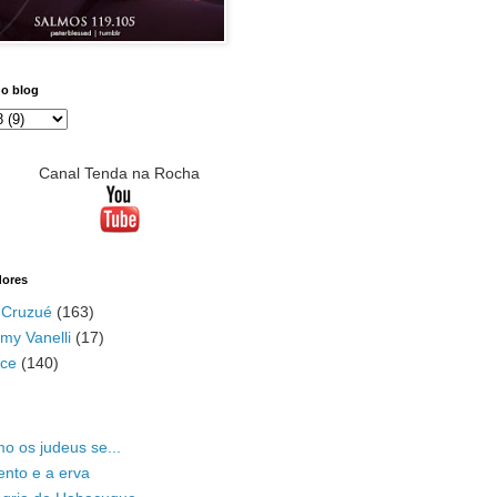
do blog
Canal Tenda na Rocha
dores
 Cruzué
(163)
my Vanelli
(17)
ace
(140)
o os judeus se...
ento e a erva