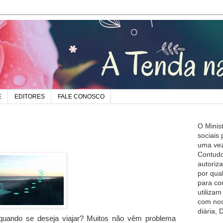
E
EDITORES
FALE CONOSCO
O Minis
sociais
uma vez
Contudo
autoriz
por qua
para co
utiliza
com nos
diária,
quando se deseja viajar? Muitos não vêm problema