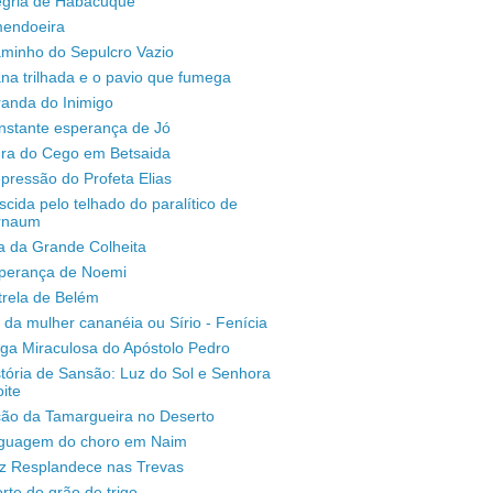
legria de Habacuque
mendoeira
aminho do Sepulcro Vazio
na trilhada e o pavio que fumega
randa do Inimigo
nstante esperança de Jó
ura do Cego em Betsaida
pressão do Profeta Elias
scida pelo telhado do paralítico de
rnaum
a da Grande Colheita
sperança de Noemi
trela de Belém
 da mulher cananéia ou Sírio - Fenícia
ga Miraculosa do Apóstolo Pedro
stória de Sansão: Luz do Sol e Senhora
ite
ção da Tamargueira no Deserto
inguagem do choro em Naim
uz Resplandece nas Trevas
rte do grão de trigo