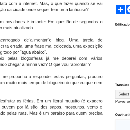
ato com a internet. Mas, o que fazer quando se vai
S
ação da cidade onde sequer tem uma lanhouse?
h
a
r
m novidades é irritante: Em questão de segundos o
Edificad
e
ro mais atualizado.
carregado de"alimentar"o blog. Uma tarefa de
scrita errada, uma frase mal colocada, uma exposição
og todo por "água abaixo".
 pelas blogosferas já me deparei com vários
ando chegar a minha vez? O que vou "aprontar"?
 me proponho a responder estas perguntas, procuro
m muito mais tempo de blogueiro do que eu que nem
Translate
sfrutar as férias. Em um litoral muuuito (é exagero
Powere
 ouvem por lá são: dos sapos, mosquitos, vento e
do pelas ruas. Mas é um paraíso para quem precisa
Ouvir art