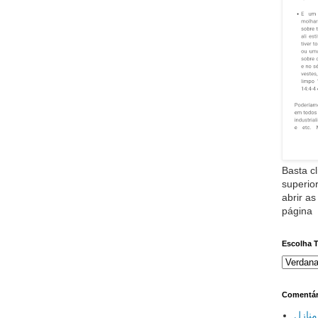
Basta cl
superior
abrir as
página
Escolha 
Comentár
نازل