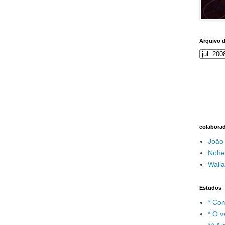
Arquivo 
colabora
João
Nohe
Wall
Estudos
* Com
* O v