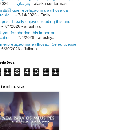
- 7/18/2026
بفرسان ...
- alaska.centermasr
 🙏🏻 que revelação maravilhosa da
ra de ...
- 7/14/2026
- Emily
 post! I really enjoyed reading this and
.
- 7/4/2026
- anushiya
 you for sharing this important
ication...
- 7/4/2026
- anushiya
nterpretação maravilhosa... Se eu tivesse
 6/30/2026
- Juliana
seja Deus!
1
8
4
0
1
1
é a minha força