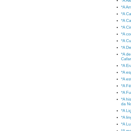
*A A
*A A
*A C
*A Ca
*A Ci
*A co
*A C
*A De
*A de
Cafa
*A Er
*A e
*A es
*A Fé
*A Fu
*A hi
da No
*A Li
*A l
*A L
*A mo