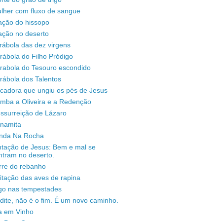
lher com fluxo de sangue
ação do hissopo
ação no deserto
rábola das dez virgens
rábola do Filho Pródigo
árabola do Tesouro escondido
rábola dos Talentos
ecadora que ungiu os pés de Jesus
omba a Oliveira e a Redenção
ssurreição de Lázaro
unamita
enda Na Rocha
ntação de Jesus: Bem e mal se
ntram no deserto.
rre do rebanho
sitação das aves de rapina
igo nas tempestades
dite, não é o fim. É um novo caminho.
a em Vinho