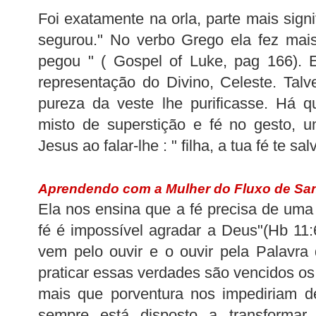
Foi
exatamente
na orla, parte mais signi
segurou." No verbo Grego ela fez mais
pegou " (
Gospel
of
Luke
,
pag
166). E
representação do Divino, Celeste. Tal
pureza da veste lhe purificasse. Há 
misto de superstição e fé no gesto, u
Jesus ao falar-lhe : " filha, a tua fé te sal
Aprendendo com a Mulher do Fluxo de Sa
Ela nos ensina que a fé precisa de um
fé é impossível agradar a Deus"(
Hb
11:6
vem pelo ouvir e o ouvir pela Palavr
praticar essas verdades são vencidos os
mais que porventura nos impediriam d
sempre está disposto a transformar