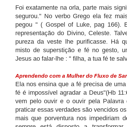
Foi
exatamente
na orla, parte mais signi
segurou." No verbo Grego ela fez mais
pegou " (
Gospel
of
Luke
,
pag
166). E
representação do Divino, Celeste. Tal
pureza da veste lhe purificasse. Há 
misto de superstição e fé no gesto, u
Jesus ao falar-lhe : " filha, a tua fé te sal
Aprendendo com a Mulher do Fluxo de Sa
Ela nos ensina que a fé precisa de um
fé é impossível agradar a Deus"(
Hb
11:6
vem pelo ouvir e o ouvir pela Palavr
praticar essas verdades são vencidos os
mais que porventura nos impediriam d
sempre está disposto a transformar