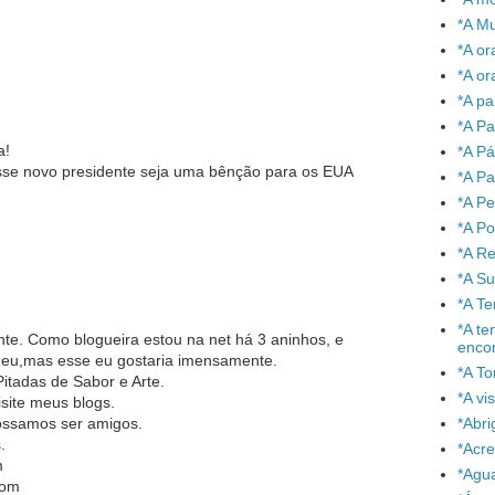
*A Mu
*A or
*A or
*A pa
*A Pa
a!
*A P
sse novo presidente seja uma bênção para os EUA
*A Pa
*A P
*A P
*A Re
*A S
*A T
*A te
nte. Como blogueira estou na net há 3 aninhos, e
enco
 meu,mas esse eu gostaria imensamente.
*A To
itadas de Sabor e Arte.
*A vi
isite meus blogs.
*Abr
ossamos ser amigos.
.
*Acre
m
*Agu
com