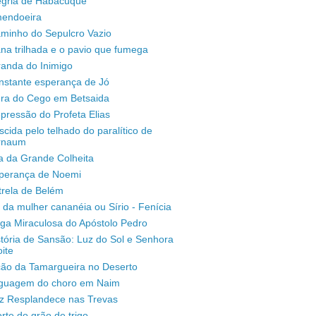
legria de Habacuque
mendoeira
aminho do Sepulcro Vazio
na trilhada e o pavio que fumega
randa do Inimigo
nstante esperança de Jó
ura do Cego em Betsaida
pressão do Profeta Elias
scida pelo telhado do paralítico de
rnaum
a da Grande Colheita
sperança de Noemi
trela de Belém
 da mulher cananéia ou Sírio - Fenícia
ga Miraculosa do Apóstolo Pedro
stória de Sansão: Luz do Sol e Senhora
ite
ção da Tamargueira no Deserto
inguagem do choro em Naim
uz Resplandece nas Trevas
rte do grão de trigo