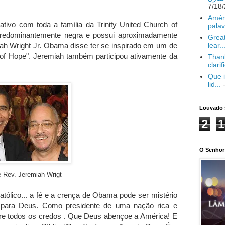
Amém
vo com toda a família da Trinity United Church of
palav
é predominantemente negra e possui aproximadamente
Great
ah Wright Jr. Obama disse ter se inspirado em um de
lear..
f Hope". Jeremiah também participou ativamente da
Thank
clarif
Que i
lid...
-
Louvado 
2
1
O Senhor 
 Rev. Jeremiah Wrigt
tólico... a fé e a crença de Obama pode ser mistério
 para Deus. Como presidente de uma nação rica e
tre todos os credos . Que Deus abençoe a América! E