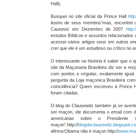
Hall).
Busquei no site oficial da Prince Hall
http
ilustre de seus membos"mas, encontrei 
Causevic em Dezembro de 2007
http
estudos Bíblicos e assuntos relacionado
acessei vários artigos seus em outros e
crer que ele é um estudioso ou crítico no a
O interessante na história é saber que 
site da Maçonaria Brasileira diz ser a re
com pontos e vírgulas, exatamente igual
pergunta da Loja maçonica Brasileira com 
coincidência? Quem escreveu à Prince 
foram citadas.
O blog do Clausewitz também já se avent
ser maçon, ele documenta o email com di
americanas sobre o Presidente
maçon".http://
blogdoclausewitz.blogspot.c
afirma:Obama não é maçon http://
www.ma