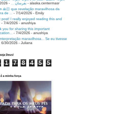
- 7/18/2026
بفرسان ...
- alaska.centermasr
 🙏🏻 que revelação maravilhosa da
ra de ...
- 7/14/2026
- Emily
 post! I really enjoyed reading this and
.
- 7/4/2026
- anushiya
 you for sharing this important
ication...
- 7/4/2026
- anushiya
nterpretação maravilhosa... Se eu tivesse
 6/30/2026
- Juliana
seja Deus!
1
7
8
4
5
5
é a minha força