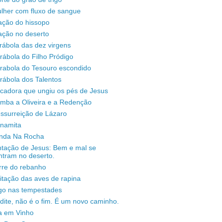
lher com fluxo de sangue
ação do hissopo
ação no deserto
rábola das dez virgens
rábola do Filho Pródigo
árabola do Tesouro escondido
rábola dos Talentos
ecadora que ungiu os pés de Jesus
omba a Oliveira e a Redenção
ssurreição de Lázaro
unamita
enda Na Rocha
ntação de Jesus: Bem e mal se
ntram no deserto.
rre do rebanho
sitação das aves de rapina
igo nas tempestades
dite, não é o fim. É um novo caminho.
a em Vinho