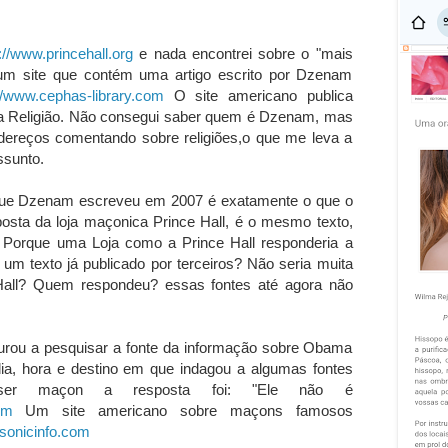
://w
ww.princehall.org
e nada encontrei sobre o "mais
um site que contém uma artigo escrito por Dzenam
://www.cephas-library.com
O site americano publica
s a Religião. Não consegui saber quem é Dzenam, mas
ndereços comentando sobre religiões,o que me leva a
ssunto.
o que Dzenam escreveu em 2007 é exatamente o que o
sposta da loja maçonica Prince Hall, é o mesmo texto,
. Porque uma Loja como a Prince Hall responderia a
um texto já publicado por terceiros? Não seria muita
Hall? Quem respondeu? essas fontes até agora não
urou a pesquisar a fonte da informação sobre Obama
a, hora e destino em que indagou a algumas fontes
 ser maçon a resposta foi: "Ele não é
om
Um site americano sobre maçons famosos
so
nicinfo.com