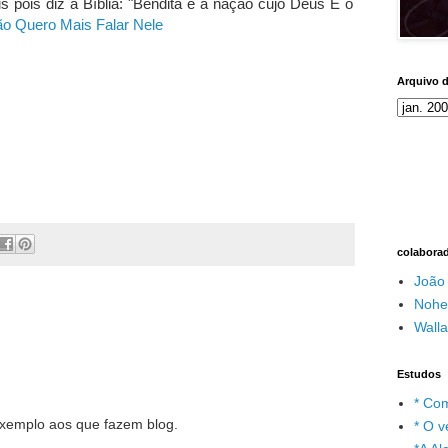
 pois diz a Bíblia: "Bendita é a nação cujo Deus É o
o Quero Mais Falar Nele
Arquivo 
colabora
João
Nohe
Wall
Estudos
* Com
exemplo aos que fazem blog.
* O v