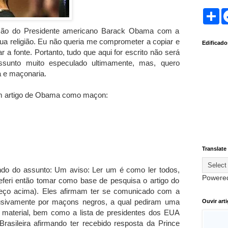
S
h
a
gação do Presidente americano Barack Obama com a
r
a religião. Eu não queria me comprometer a copiar e
Edificad
e
 a fonte. Portanto, tudo que aqui for escrito não será
assunto muito especulado ultimamente, mas, quero
 e maçonaria.
ram artigo de Obama como maçon:
Translate
ando do assunto: Um aviso: Ler um é como ler todos,
Powere
referi então tomar como base de pesquisa o artigo do
dereço acima). Eles afirmam ter se comunicado com a
lusivamente por maçons negros, a qual pediram uma
Ouvir art
 material, bem como a lista de presidentes dos EUA
asileira afirmando ter recebido resposta da Prince