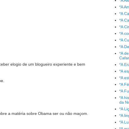
*A A
*A A
*A C
*A Ca
*A Ci
*A co
*A C
*A De
*A de
Cafa
Receber elogio de um blogueiro experiente e bem
*A Er
*A e
*A es
oe.
*A Fé
*A Fu
*A hi
da No
*A Li
sobre a matéria sobre Obama ser ou não maçom.
*A l
*A L
*A mo