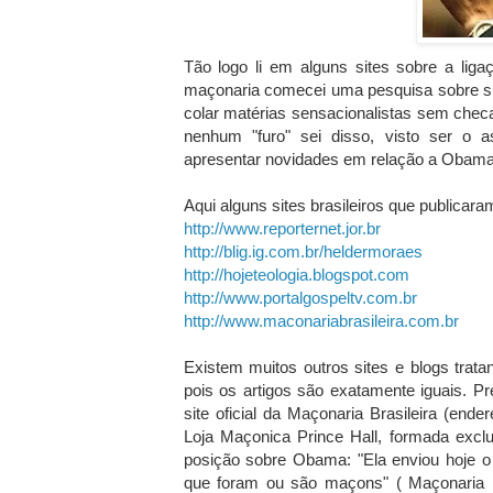
Tão logo li em alguns sites sobre a li
maçonaria comecei uma pesquisa sobre su
colar matérias sensacionalistas sem checar
nenhum "furo" sei disso, visto ser o 
apresentar novidades em relação a Obama
Aqui alguns sites brasileiros que publica
http://www.reporternet.jor.br
http://blig.ig.com.br/heldermoraes
http://hojeteologia.blogspot.com
http://www.portalgospeltv.com.br
http://www.maconariabrasileira.com.br
Existem muitos outros sites e blogs trat
pois os artigos são exatamente iguais. P
site oficial da Maçonaria Brasileira (en
Loja Maçonica Prince Hall, formada exc
posição sobre Obama: "Ela enviou hoje o
que foram ou são maçons" ( Maçonaria Br