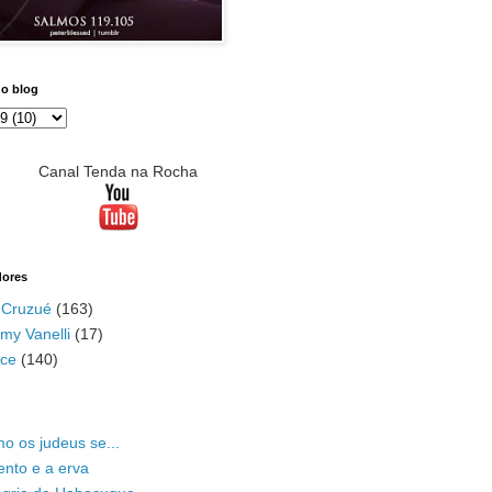
do blog
Canal Tenda na Rocha
dores
 Cruzué
(163)
my Vanelli
(17)
ace
(140)
o os judeus se...
ento e a erva