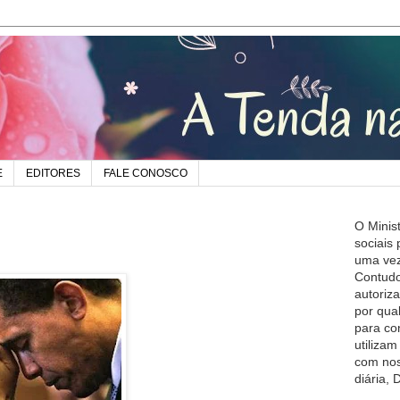
E
EDITORES
FALE CONOSCO
O Minis
sociais
uma vez
Contudo
autoriz
por qua
para co
utiliza
com nos
diária,