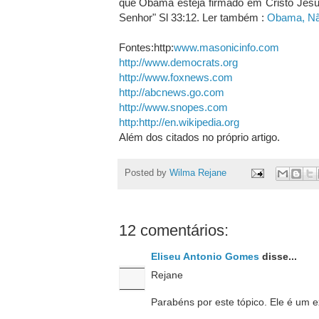
que Obama esteja firmado em Cristo Jesus
Senhor" Sl 33:12. Ler também :
Obama, Nã
Fontes:http:
www.masonicinfo.com
http://www.democrats.org
http://www.foxnews.com
http://abcnews.go.com
http://www.snopes.com
http:http://en.wikipedia.org
Além dos citados no próprio artigo.
Posted by
Wilma Rejane
12 comentários:
Eliseu Antonio Gomes
disse...
Rejane
Parabéns por este tópico. Ele é um 