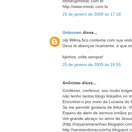
mmdc@mmdc.com.br
http://www.mmdc.com.br
25 de janeiro de 2009 às 17:18
Unknown
disse...
olá Wilma,fico contente com sua visit
Deus te abençoe ricamente, e que e
bjinhos, volte sempre!
25 de janeiro de 2009 às 18:55
Anônimo disse...
Confesso, confesso, sou muito exige
não tenho tantos blogs linkados no
Encontrei-o por meio da Luciana do P
Se me permitir gostaria de linká-lo. V
Espero de alem de sermos irmãos p
Um grande abraço no amor de Jesus
(http://nayaramaranhao.blogspot.co
http://xeretandonacozinha.blogspot.