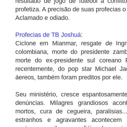
resultado de jogo de futebol a confli
profetiza. A precisão de suas profecias 
Aclamado e odiado.
Profecias de
TB
Joshuá
:
Ciclone em
Mianmar
, resgate de
Ingr
colombiana, morte do presidente zam
morte do ex-presidente sul coreano
recentemente, do
pop
star
Michael Jac
áereos
, também foram preditos por ele.
Seu ministério, cresce espantosament
denúncias. Milagres grandiosos aco
mortos, cura de cegueira, paralisias.
estranhos e agravantes acontecem 