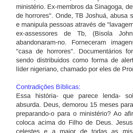
ministério. Ex-membros da Sinagoga, de
de horrores". Onde,
TB
Joshuá
, abusa 
e manipula pessoas através de "lavagem
ex-assessores de
Tb
,
(Bisola
John
abandonaram-no. Forneceram image
"casa de horrores".
Documentários
for
sendo distribuidos como forma de aler
líder nigeriano, chamado por eles de Prom
Contradições Bíblicas:
Essa história- que parece lenda- s
absurda. Deus, demorou 15 meses para 
preparando-o para o ministério? Ao afi
coloca acima do Filho de Deus. Jesus
celestes e a maior de todas as mis