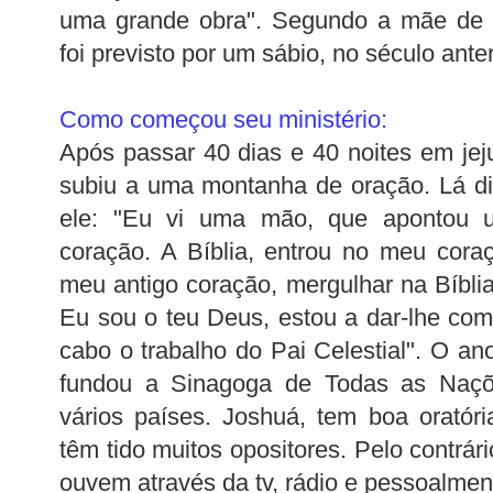
uma grande obra". Segundo a mãe de
foi previsto por um sábio, no século ante
Como começou seu ministério:
Após passar 40 dias e 40 noites em je
subiu a uma montanha de oração. Lá d
ele: "Eu vi uma mão, que apontou 
coração. A Bíblia, entrou no meu cora
meu antigo coração, mergulhar na Bíbli
Eu sou o teu Deus, estou a dar-lhe comi
cabo o trabalho do Pai Celestial". O an
fundou a Sinagoga de Todas as Naçõe
vários países.
Joshuá
, tem boa oratór
têm tido muitos opositores. Pelo contrár
ouvem
através
da
tv
, rádio e pessoalmen