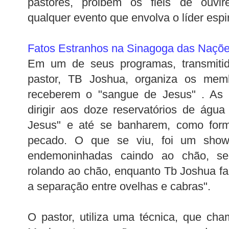
pastores,
proibem
os fiéis de ouvir
qualquer evento que envolva o líder espi
Fatos Estranhos na Sinagoga das Naçõe
Em um de seus programas, transmiti
pastor,
TB
Joshua
, organiza os mem
receberem o "sangue de Jesus" . As 
dirigir aos doze
reservatórios
de água 
Jesus" e até se banharem, como form
pecado. O que se viu, foi um
sho
endemoninhadas
caindo ao chão, se 
rolando ao chão, enquanto
Tb
Joshua
fa
a separação entre ovelhas e cabras".
O pastor, utiliza uma técnica, que cha