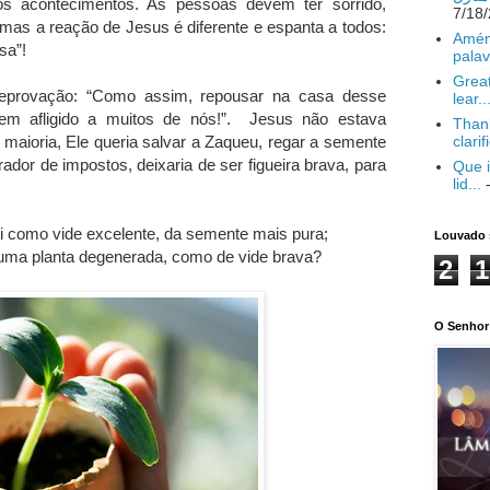
dos acontecimentos. As pessoas devem ter sorrido,
mas a reação de Jesus é diferente e espanta a todos:
Amém
sa”!
palav
Great
eprovação: “Como assim, repousar na casa desse
lear..
em afligido a muitos de nós!”. Jesus não estava
Thank
maioria, Ele queria salvar a Zaqueu, regar a semente
clarif
rador de impostos, deixaria de ser figueira brava, para
Que i
lid...
-
i como vide excelente, da semente mais pura;
Louvado 
 uma planta degenerada, como de vide brava?
2
1
O Senhor 