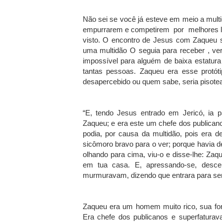
Não sei se você já esteve em meio a mul
empurrarem e competirem por melhores lu
visto. O encontro de Jesus com Zaqueu 
uma multidão O seguia para receber , ve
impossível para alguém de baixa estatur
tantas pessoas. Zaqueu era esse protót
desapercebido ou quem sabe, seria pisotea
“E, tendo Jesus entrado em Jericó, ia
Zaqueu; e era este um chefe dos publicano
podia, por causa da multidão, pois era d
sicômoro bravo para o ver; porque havia d
olhando para cima, viu-o e disse-lhe: Z
em tua casa. E, apressando-se, desceu
murmuravam, dizendo que entrara para se
Zaqueu era um homem muito rico, sua for
Era chefe dos publicanos e superfaturav