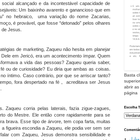
o social alcançado e da incontestável capacidade de
esejáveis: Um baixinho avarento e ganancioso que em
u” no hebraico, uma variação do nome Zacarias,
o moço, é provável, que fosse “detonado” pelos olhares
s de Jesus.
ratégias de marketing, Zaqueu não hesita em planejar
 Dele em Jericó, era um acontecimento ímpar. Quem
nsformava a vida das pessoas? Zaqueu queria saber,
e fé ou de curiosidade? Eu diria que ambas as coisas.
Basta cl
o íntimo. Caso contrário, por que se arriscar tanto?
superior
mpo, fora despertado na fé , acreditava ser Jesus
abrir as
.
página
Escolha 
. Zaqueu corria pelas laterais, fazia zigue-zagues,
to do Mestre. Ele então corre rapidamente para se
a brava. Esse tipo de árvore, tem copa farta, muitas
e a figueira escondia a Zaqueu, ele podia ver sem ser
Comentár
falar com Zaqueu, Jesus demonstra sensibilidade e
نازل