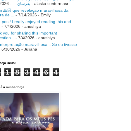
- 7/18/2026
بفرسان ...
- alaska.centermasr
 🙏🏻 que revelação maravilhosa da
ra de ...
- 7/14/2026
- Emily
 post! I really enjoyed reading this and
.
- 7/4/2026
- anushiya
 you for sharing this important
ication...
- 7/4/2026
- anushiya
nterpretação maravilhosa... Se eu tivesse
 6/30/2026
- Juliana
seja Deus!
1
8
3
4
6
4
é a minha força