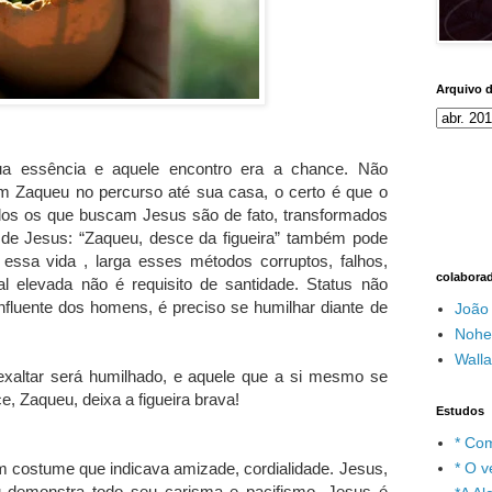
Arquivo 
sua essência e aquele encontro era a chance. Não
 Zaqueu no percurso até sua casa, o certo é que o
dos os que buscam Jesus são de fato, transformados
m de Jesus: “Zaqueu, desce da figueira” também pode
essa vida , larga esses métodos corruptos, falhos,
colabora
al elevada não é requisito de santidade. Status não
nfluente dos homens, é preciso se humilhar diante de
João
Nohe
Wall
xaltar será humilhado, e aquele que a si mesmo se
e, Zaqueu, deixa a figueira brava!
Estudos
* Com
m costume que indicava amizade, cordialidade. Jesus,
* O v
u demonstra todo seu carisma e pacifismo. Jesus é