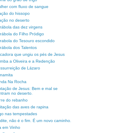
lher com fluxo de sangue
ação do hissopo
ação no deserto
rábola das dez virgens
rábola do Filho Pródigo
árabola do Tesouro escondido
rábola dos Talentos
ecadora que ungiu os pés de Jesus
omba a Oliveira e a Redenção
ssurreição de Lázaro
unamita
enda Na Rocha
ntação de Jesus: Bem e mal se
ntram no deserto.
rre do rebanho
sitação das aves de rapina
igo nas tempestades
dite, não é o fim. É um novo caminho.
a em Vinho