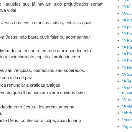
 e aqueles que já haviam sido prejudicados seriam
*A Mu
va vida!
*A or
*A or
Jesus nos ensina muitas coisas, entre as quais:
*A pa
*A Pa
om Jesus, não basta ouvir falar ou acompanhar
*A P
*A Pa
advém desse encontro em que o arrependimento
*A P
do relacionamento espiritual profundo com
*A P
*A Re
ões são vencidas, obstáculos são superados.
*A S
 uma vida de paz.
*A T
 renunciar a práticas antigas .
*A te
lém do que olhos possam ver e ouvidos ouvir.
enco
*A To
*A vi
ndando com Jesus, desacreditamos na
*Abr
a.
*Acre
rante Deus, confessar a culpa, abandonar o
*Agu