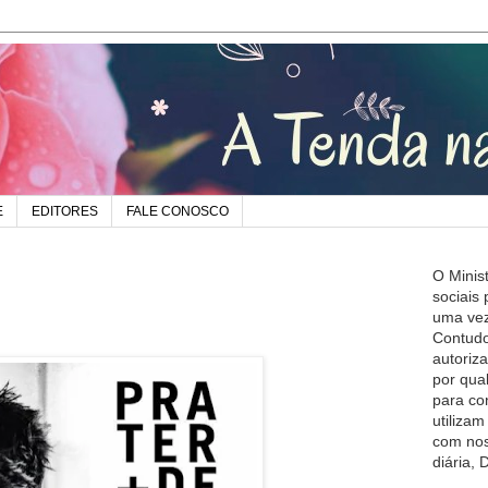
E
EDITORES
FALE CONOSCO
O Minis
sociais
uma vez
Contudo
autoriz
por qua
para co
utiliza
com nos
diária,