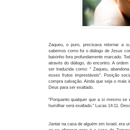
Zaqueu, o puro, precisava retornar a 
sabemos como foi o diálogo de Jesus com
baixinho fora profundamente marcado. To
através do diálogo, do encontro. A orde
ser traduzida como: “ Zaqueu, abandona 
esses frutos imprestáveis”. Posição soci
compra salvação. Ainda que seja o mais i
Deus para ser exaltado.
“Porquanto qualquer que a si mesmo se e
humilhar será exaltado.” Lucas 14:11. Desc
Jantar na casa de alguém em Israel, era u
ao se oferecer para ir a casa de Zaque