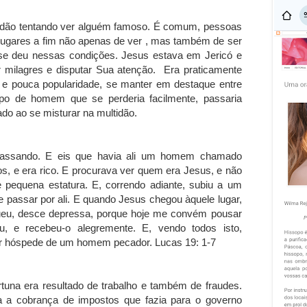
tidão tentando ver alguém famoso. É comum, pessoas
gares a fim não apenas de ver , mas também de ser
se deu nessas condições. Jesus estava em Jericó e
r milagres e disputar Sua atenção. Era praticamente
a e pouca popularidade, se manter em destaque entre
ipo de homem que se perderia facilmente, passaria
do ao se misturar na multidão.
 passando. E eis que havia ali um homem chamado
s, e era rico. E procurava ver quem era Jesus, e não
e pequena estatura. E, correndo adiante, subiu a um
e passar por ali. E quando Jesus chegou àquele lugar,
aqueu, desce depressa, porque hoje me convém pousar
, e recebeu-o alegremente. E, vendo todos isto,
r hóspede de um homem pecador. Lucas 19: 1-7
tuna era resultado de trabalho e também de fraudes.
a a cobrança de impostos que fazia para o governo