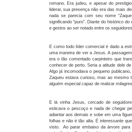
romano. Era judeu, e apesar do prestigi
liderar, sua presença não era das mais d
nada se parecia com seu nome “Zaque
significando “puro”. Diante do histórico d
e gestos ao ser notado entre os seguidore
E como todo líder comercial é dado a est
uma maneira de ver a Jesus. A passagem
era o tão comentado carpinteiro que tra
conhecer de perto. Seria a atitude dele d
Algo já incomodava o pequeno publicano, n
Zaqueu estava curioso, mas ao mesmo te
alguém especial capaz de realizar milagres
E lá vinha Jesus, cercado de seguidores
esticava o pescoço e nada de chegar per
adiantar aos demais e sobe em uma figueir
folhas e não é tão alta. É interessante qu
visto. Ao parar embaixo da árvore para 