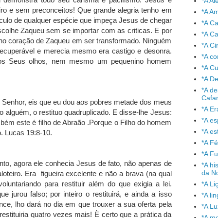
*A A
eiro e sem preconceitos! Que grande alegria tenho em
*A A
táculo de qualquer espécie que impeça Jesus de chegar
*A C
colhe Zaqueu sem se importar com as criticas. E por
*A Ca
 no coração de Zaqueu em ser transformado. Ninguém
*A Ci
irrecuperável e merecia mesmo era castigo e desonra.
*A co
o aos Seus olhos, nem mesmo um pequenino homem
*A C
*A De
*A de
Cafa
: Senhor, eis que eu dou aos pobres metade dos meus
*A Er
 alguém, o restituo quadruplicado. E disse-lhe Jesus:
*A e
mbém este é filho de Abraão .Porque o Filho do homem
*A es
o. Lucas 19:8-10.
*A Fé
*A Fu
to, agora ele conhecia Jesus de fato, não apenas de
*A hi
da No
oteiro. Era figueira excelente e não a brava (na qual
oluntariando para restituir além do que exigia a lei.
*A Li
ue jurou falso; por inteiro o restituirá, e ainda a isso
*A l
nce, lho dará no dia em que trouxer a sua oferta pela
*A L
 restituiria quatro vezes mais! È certo que a prática da
*A mo