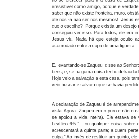
irresistível como amigo, porque é verdad
saber que não existe fronteira, muro, obs
até nós -a não ser nós mesmos! Jesus es
que o escolhe? Porque existia um desejo
conseguiu ver isso. Para todos, ele era 
Jesus viu. Nada há que esteja ocult
acomodado entre a copa de uma figueira!
E, levantando-se Zaqueu, disse ao Senhor
bens; e, se nalguma coisa tenho defraudado
Hoje veio a salvação a esta casa, pois ta
veio buscar e salvar o que se havia perdid
A declaração de Zaqueu é de arrependimen
vista. Agora Zaqueu era o puro e não o cal
se apoiou a vida inteira). Ele estava se v
Levítico 6:5 “... ou qualquer coisa sobre q
acrescentará a quinta parte; a quem perte
culpa.” Ao invés de restituir um quinto, ele