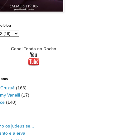
do blog
Canal Tenda na Rocha
dores
 Cruzué
(163)
my Vanelli
(17)
ace
(140)
o os judeus se...
ento e a erva