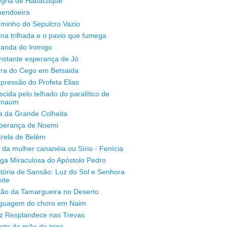
legria de Habacuque
mendoeira
aminho do Sepulcro Vazio
na trilhada e o pavio que fumega
randa do Inimigo
nstante esperança de Jó
ura do Cego em Betsaida
pressão do Profeta Elias
scida pelo telhado do paralítico de
rnaum
a da Grande Colheita
sperança de Noemi
trela de Belém
 da mulher cananéia ou Sírio - Fenícia
ga Miraculosa do Apóstolo Pedro
stória de Sansão: Luz do Sol e Senhora
ite
ção da Tamargueira no Deserto
inguagem do choro em Naim
uz Resplandece nas Trevas
rte do grão de trigo