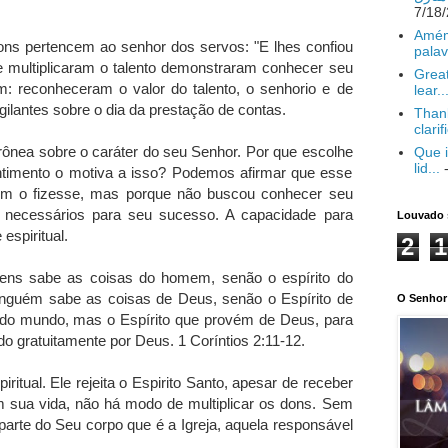
Amém
ons pertencem ao senhor dos servos: "E lhes confiou
palav
 multiplicaram o talento demonstraram conhecer seu
Great
 reconheceram o valor do talento, o senhorio e de
lear..
gilantes sobre o dia da prestação de contas.
Thank
clarif
rrônea sobre o caráter do seu Senhor. Por que escolhe
Que i
lid...
-
imento o motiva a isso? Podemos afirmar que esse
im o fizesse, mas porque não buscou conhecer seu
 necessários para seu sucesso. A capacidade para
Louvado 
espiritual.
2
1
ens sabe as coisas do homem, senão o espírito do
guém sabe as coisas de Deus, senão o Espírito de
O Senhor 
do mundo, mas o Espírito que provém de Deus, para
 gratuitamente por Deus. 1 Coríntios 2:11-12.
itual. Ele rejeita o Espirito Santo, apesar de receber
m sua vida, não há modo de multiplicar os dons. Sem
parte do Seu corpo que é a Igreja, aquela responsável