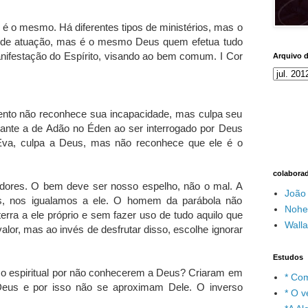
o é o mesmo. Há diferentes tipos de ministérios, mas o
 de atuação, mas é o mesmo Deus quem efetua tudo
nifestação do Espírito, visando ao bem comum. I Cor
Arquivo 
nto não reconhece sua incapacidade, mas culpa seu
hante a de Adão no Éden ao ser interrogado por Deus
Eva, culpa a Deus, mas não reconhece que ele é o
colabora
edores. O bem deve ser nosso espelho, não o mal. A
João
es, nos igualamos a ele. O homem da parábola não
Nohe
erra a ele próprio e sem fazer uso de tudo aquilo que
Wall
alor, mas ao invés de desfrutar disso, escolhe ignorar
Estudos
 espiritual por não conhecerem a Deus? Criaram em
* Com
Deus e por isso não se aproximam Dele. O inverso
* O v