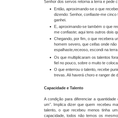
Senhor dos servos retorna a terra e pede c
Então, aproximando-se o que recebera
dizendo: Senhor, confiaste-me cinco t
ganhei.
E, aproximando-se também o que receb
me confiaste; aqui tens outros dois q
Chegando, por fim, o que recebera u
homem severo, que ceifas onde não 
espalhaste,receoso, escondi na terra o
Os que multiplicaram os talentos fora
fiel no pouco, sobre o muito te coloca
O que enterrou o talento, recebe puniç
trevas. Ali haverá choro e ranger de 
Capacidade e Talento
A condição para diferenciar a quantidade
um". Implica dizer que quem recebeu mai
talento, o que recebeu menos tinha u
capacidade, todos não temos os mesmos 