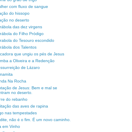
lher com fluxo de sangue
ação do hissopo
ação no deserto
rábola das dez virgens
rábola do Filho Pródigo
árabola do Tesouro escondido
rábola dos Talentos
ecadora que ungiu os pés de Jesus
omba a Oliveira e a Redenção
ssurreição de Lázaro
unamita
enda Na Rocha
ntação de Jesus: Bem e mal se
ntram no deserto.
rre do rebanho
sitação das aves de rapina
igo nas tempestades
dite, não é o fim. É um novo caminho.
a em Vinho