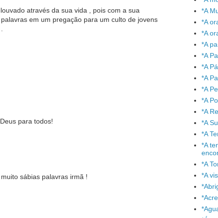
louvado através da sua vida , pois com a sua
*A Mu
 palavras em um pregação para um culto de jovens
*A or
.
*A or
*A pa
*A Pa
*A P
*A Pa
*A P
*A P
*A Re
 Deus para todos!
*A S
*A T
*A te
enco
*A To
*A vi
uito sábias palavras irmã !
*Abr
*Acre
*Agu