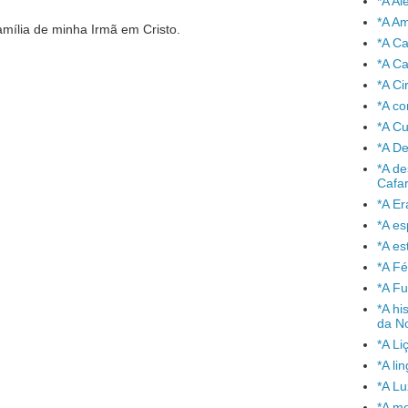
*A A
*A A
mília de minha Irmã em Cristo.
*A C
*A Ca
*A Ci
*A co
*A C
*A De
*A de
Cafa
*A Er
*A e
*A es
*A Fé
*A Fu
.
*A hi
da No
*A Li
*A l
*A L
*A mo