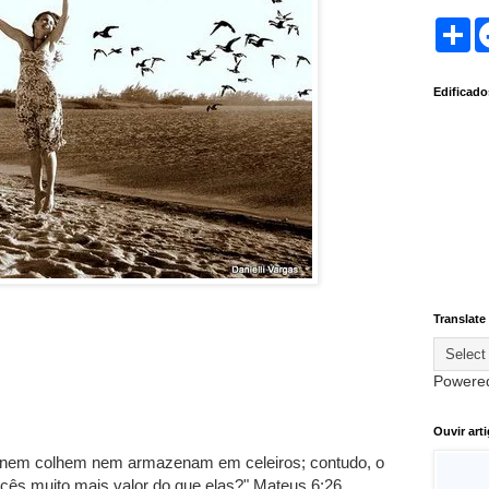
S
h
a
r
Edificad
e
Translate
Powere
Ouvir art
nem colhem nem armazenam em celeiros; contudo, o
ocês muito mais valor do que elas?" Mateus 6:26