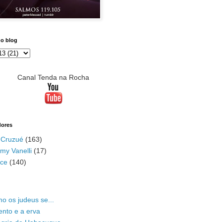
do blog
Canal Tenda na Rocha
dores
 Cruzué
(163)
my Vanelli
(17)
ace
(140)
o os judeus se...
ento e a erva