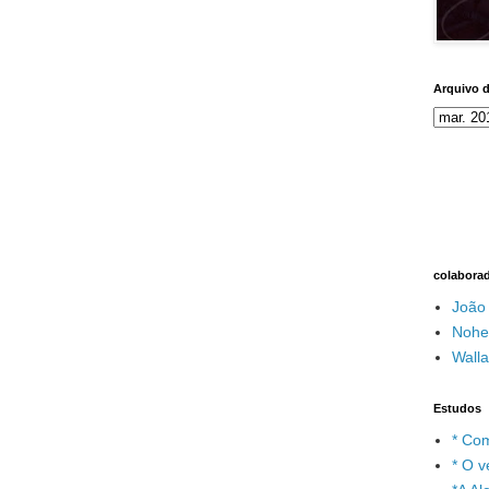
Arquivo 
colabora
João
Nohe
Wall
Estudos
* Com
* O v