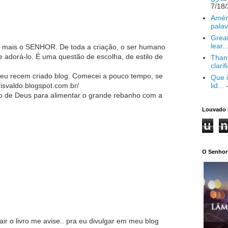
Amém
palav
Great
lear..
 mais o SENHOR. De toda a criação, o ser humano
e adorá-lo. É uma questão de escolha, de estilo de
Thank
clarif
eu recem criado blog. Comecei a pouco tempo, se
Que i
lid...
-
risvaldo.blogspot.com.br/
o de Deus para alimentar o grande rebanho com a
Louvado 
u
n
O Senhor 
ir o livro me avise.. pra eu divulgar em meu blog