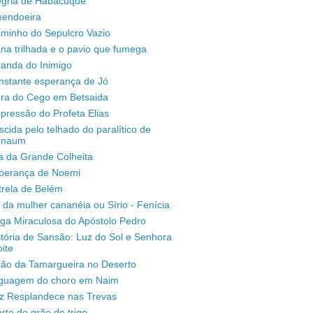
legria de Habacuque
mendoeira
aminho do Sepulcro Vazio
na trilhada e o pavio que fumega
randa do Inimigo
nstante esperança de Jó
ura do Cego em Betsaida
pressão do Profeta Elias
scida pelo telhado do paralítico de
rnaum
a da Grande Colheita
sperança de Noemi
trela de Belém
 da mulher cananéia ou Sírio - Fenícia
ga Miraculosa do Apóstolo Pedro
stória de Sansão: Luz do Sol e Senhora
ite
ção da Tamargueira no Deserto
inguagem do choro em Naim
uz Resplandece nas Trevas
rte do grão de trigo