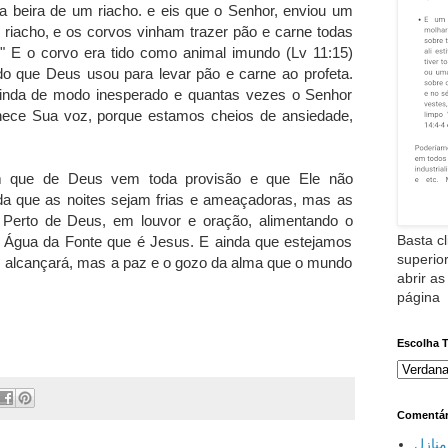
a beira de um riacho. e eis que o Senhor, enviou um
o riacho, e os corvos vinham trazer pão e carne todas
" E o corvo era tido como animal imundo (Lv 11:15)
do que Deus usou para levar pão e carne ao profeta.
vinda de modo inesperado e quantas vezes o Senhor
ece Sua voz, porque estamos cheios de ansiedade,
 que de Deus vem toda provisão e que Ele não
da que as noites sejam frias e ameaçadoras, mas as
Perto de Deus, em louvor e oração, alimentando o
Basta cl
a Água da Fonte que é Jesus. E ainda que estejamos
superior
 alcançará, mas a paz e o gozo da alma que o mundo
abrir as
página
Escolha 
Comentár
نازل