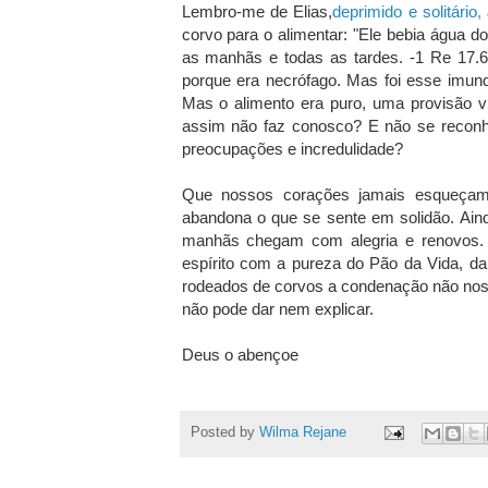
Lembro-me de Elias,
deprimido e solitário
,
corvo para o alimentar: "Ele bebia água d
as manhãs e todas as tardes. -1 Re 17.6
porque era necrófago. Mas foi esse imun
Mas o alimento era puro, uma provisão 
assim não faz conosco? E não se reconh
preocupações e incredulidade?
Que nossos corações jamais esqueçam
abandona o que se sente em solidão. Ain
manhãs chegam com alegria e renovos. 
espírito com a pureza do Pão da Vida, d
rodeados de corvos a condenação não nos
não pode dar nem explicar.
Deus o abençoe
Posted by
Wilma Rejane