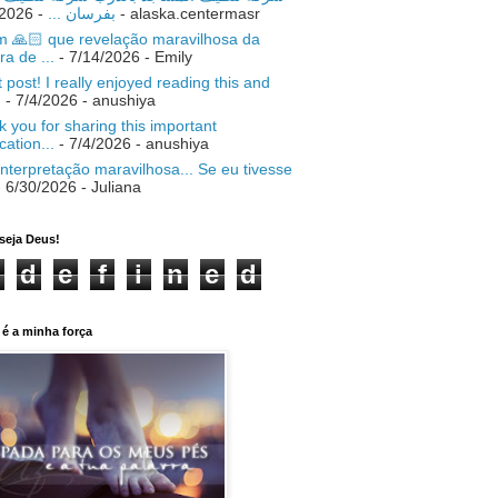
- 7/18/2026
بفرسان ...
- alaska.centermasr
 🙏🏻 que revelação maravilhosa da
ra de ...
- 7/14/2026
- Emily
 post! I really enjoyed reading this and
.
- 7/4/2026
- anushiya
 you for sharing this important
ication...
- 7/4/2026
- anushiya
nterpretação maravilhosa... Se eu tivesse
 6/30/2026
- Juliana
seja Deus!
d
e
f
i
n
e
d
é a minha força