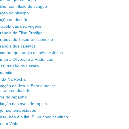
lher com fluxo de sangue
ação do hissopo
ação no deserto
rábola das dez virgens
rábola do Filho Pródigo
árabola do Tesouro escondido
rábola dos Talentos
ecadora que ungiu os pés de Jesus
omba a Oliveira e a Redenção
ssurreição de Lázaro
unamita
enda Na Rocha
ntação de Jesus: Bem e mal se
ntram no deserto.
rre do rebanho
sitação das aves de rapina
igo nas tempestades
dite, não é o fim. É um novo caminho.
a em Vinho