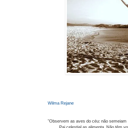
Wilma Rejane
"Observem as aves do céu: não semeiam 
Pai celestial as alimenta. Não têm v