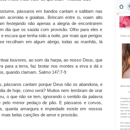
ostume, pássaros em bandos cantam e saltitam nas
icam acerolas e goiabas. Brincam entre si, voam alto
m festejando não apenas a alegria de encontrarem
 um dia que os saúda com provisão. Olho para eles e
 e escura que tenha sido a noite, por mais que perigos
 se recolham em algum abrigo, todas as manhãs, lá
ntoai louvores, ao som da harpa, ao nosso Deus, que
a para a terra, faz brotar nos montes a erva e dá o
rvos, quando clamam. Salmo 147:7-9
, pássaros cantam porque Deus não os abandona, e
ia de hoje, como será? Muitos nem lembram de orar
u, o que não se tem, ignorando o sentido da palavra
é pelo menor pedaço de pão. E pássaros e corvos,
, quanta amargura e impiedade existe em nossos
 mais belas canções de amor e provisão.