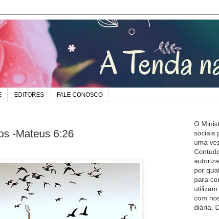
E
EDITORES
FALE CONOSCO
O Minis
os -Mateus 6:26
sociais
uma vez
Contudo
autoriz
por qua
para co
utiliza
com nos
diária,