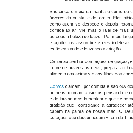
São cinco e meia da manhã e como de c
árvores do quintal e do jardim. Eles bib
como quem se despede e depois retorna
comida ao ar livre, mas o raiar de mais
percebo a beleza do louvor. Por mais longa
e açoites os assombre e eles indefesos
estão cantando e louvando a criação.
Cantai ao Senhor com ações de graças; e
cobre de nuvens os céus, prepara a chuv
alimento aos animais e aos filhos dos co
Corvos
clamam por comida e são ouvidos
homens acordam ansiosos pensando: e o d
e de louvar, mas lamentam o que se perde
gratidão que constrange a agradecer at
cabem na palma de nossa mão. Ó Deus
corações que desconhecem virem de Ti as