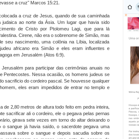
evasse a cruz" Marcos 15:21.
 colocada a cruz de Jesus, quando de sua caminhada
a judaica ao norte da Ásia. Um lugar que havia sido
cimento de Cristo por Ptolomeu Lagi, que para lá
Palestina. Cirene, não era o sobrenome de Simão, mas
 seu nascimento, uma colônia na Líbia, localizada
judeu africano era Simão e eles eram influentes e
agoga em Jerusalém (Atos 6:9).
Jerusalém para participar das cerimônias anuais no
a e Pentecostes. Nessa ocasião, os homens judeus se
do sacrificio do cordeiro pascal. Se houvesse qualquer
homem, eles eram impedidos de entrar no templo e
 de 2,80 metros de altura todo feito em pedra inteira,
e sacrificar ali o cordeiro, ele o pegava pelas pernas
ário, girava sete vezes em torno do altar deixando o
do o sangue já havia saído, o sacerdote pegava uma
 passava sobre o sangue e depois sacudia sobre os