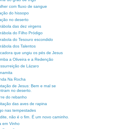
lher com fluxo de sangue
ação do hissopo
ação no deserto
rábola das dez virgens
rábola do Filho Pródigo
árabola do Tesouro escondido
rábola dos Talentos
ecadora que ungiu os pés de Jesus
omba a Oliveira e a Redenção
ssurreição de Lázaro
unamita
enda Na Rocha
ntação de Jesus: Bem e mal se
ntram no deserto.
rre do rebanho
sitação das aves de rapina
igo nas tempestades
dite, não é o fim. É um novo caminho.
a em Vinho