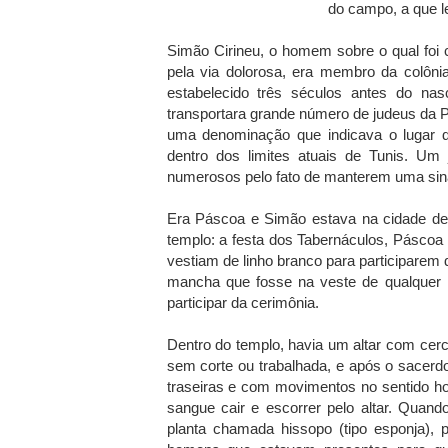
do campo, a que l
Simão Cirineu, o homem sobre o qual foi
pela via dolorosa, era membro da colôni
estabelecido três séculos antes do nas
transportara grande número de judeus da 
uma denominação que indicava o lugar de
dentro dos limites atuais de Tunis. Um 
numerosos pelo fato de manterem uma sin
Era Páscoa e Simão estava na cidade de 
templo: a festa dos Tabernáculos, Pásco
vestiam de linho branco para participarem 
mancha que fosse na veste de qualquer 
participar da cerimônia.
Dentro do templo, havia um altar com cerca
sem corte ou trabalhada, e após o sacerdot
traseiras e com movimentos no sentido hor
sangue cair e escorrer pelo altar. Quan
planta chamada hissopo (tipo esponja),