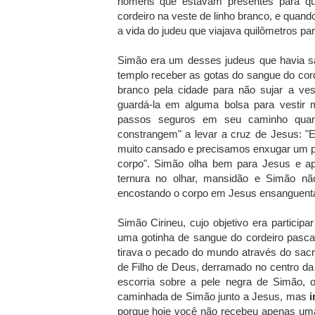
homens que estavam presentes para q
cordeiro na veste de linho branco, e quand
a vida do judeu que viajava quilômetros pa
Simão era um desses judeus que havia saí
templo receber as gotas do sangue do cord
branco pela cidade para não sujar a ves
guardá-la em alguma bolsa para vestir 
passos seguros em seu caminho quand
constrangem" a levar a cruz de Jesus: "Ei
muito cansado e precisamos enxugar um p
corpo". Simão olha bem para Jesus e ap
ternura no olhar, mansidão e Simão não
encostando o corpo em Jesus ensanguenta
Simão Cirineu, cujo objetivo era particip
uma gotinha de sangue do cordeiro pascal
tirava o pecado do mundo através do sac
de Filho de Deus, derramado no centro da
escorria sobre a pele negra de Simão, o
caminhada de Simão junto a Jesus, mas
porque hoje você não recebeu apenas uma