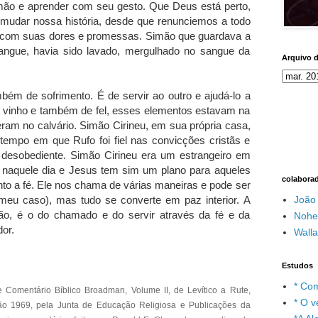
o e aprender com seu gesto. Que Deus está perto,
 mudar nossa história, desde que renunciemos a todo
 com suas dores e promessas. Simão que guardava a
angue, havia sido lavado, mergulhado no sangue da
Arquivo 
bém de sofrimento. É de servir ao outro e ajudá-lo a
de vinho e também de fel, esses elementos estavam na
am no calvário. Simão Cirineu, em sua própria casa,
o tempo em que Rufo foi fiel nas convicções cristãs e
e desobediente. Simão Cirineu era um estrangeiro em
naquele dia e Jesus tem sim um plano para aqueles
colabora
nto a fé. Ele nos chama de várias maneiras e pode ser
João
meu caso), mas tudo se converte em paz interior. A
ão, é o do chamado e do servir através da fé e da
Nohe
dor.
Wall
Estudos
* Com
 e Comentário Bíblico Broadman, Volume II, de Levítico a Rute,
* O v
ção 1969, pela Junta de Educação Religiosa e Publicações da