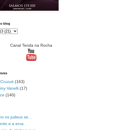
do blog
Canal Tenda na Rocha
dores
 Cruzué
(163)
my Vanelli
(17)
ace
(140)
o os judeus se...
ento e a erva