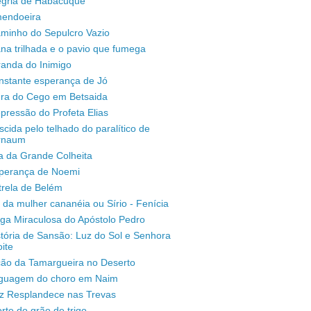
legria de Habacuque
mendoeira
aminho do Sepulcro Vazio
na trilhada e o pavio que fumega
randa do Inimigo
nstante esperança de Jó
ura do Cego em Betsaida
pressão do Profeta Elias
scida pelo telhado do paralítico de
rnaum
a da Grande Colheita
sperança de Noemi
trela de Belém
 da mulher cananéia ou Sírio - Fenícia
ga Miraculosa do Apóstolo Pedro
stória de Sansão: Luz do Sol e Senhora
ite
ção da Tamargueira no Deserto
inguagem do choro em Naim
uz Resplandece nas Trevas
rte do grão de trigo