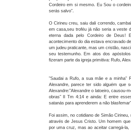
Cordeiro em si mesmo. Eu Sou o cordeir
serás salvo".
O Cirineu creu, saiu dali correndo, camba
em casa,seu troféu já não seria a veste 
eterna dada pelo Cordeiro de Deus! 
acontecimento do dia estava encravado dent
um judeu praticante, mas um cristão, nasci
seu testemunho. Em atos dos apóstolos
fizeram parte da igreja primitiva: Rufo, Al
"Saudai a Rufo, a sua mãe e a minha" R
Alexandre, parece ter sido alguém que s
Alexandre:"Alexandre o latoeiro, causou-
obras" II Tm 4:14 e ainda: E entre esse
satanás para aprenderem a não blasfemar"
Foi assim, no cotidiano de Simão Cirineu
através de Jesus Cristo. Um homem que n
por uma cruz, mas ao aceitar carregá-la, 