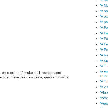
*A Mu
*A or
*A or
*A pa
*A Pa
*A P
*A Pa
*A P
*A P
*A Re
*A S
*A T
*A te
 esse estudo é muito esclarecedor sem
enco
osco iluminações como esta, que sem dúvida
*A To
*A vi
*Abr
*Acre
*Agu