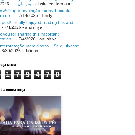
- 7/18/2026
بفرسان ...
- alaska.centermasr
 🙏🏻 que revelação maravilhosa da
ra de ...
- 7/14/2026
- Emily
 post! I really enjoyed reading this and
.
- 7/4/2026
- anushiya
 you for sharing this important
ication...
- 7/4/2026
- anushiya
nterpretação maravilhosa... Se eu tivesse
 6/30/2026
- Juliana
seja Deus!
1
7
9
4
7
0
é a minha força