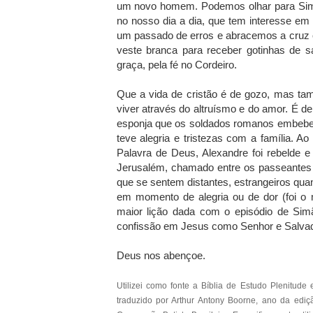
um novo homem. Podemos olhar para Simã
no nosso dia a dia, que tem interesse em
um passado de erros e abracemos a cruz
veste branca para receber gotinhas de s
graça, pela fé no Cordeiro.
Que a vida de cristão é de gozo, mas tam
viver através do altruísmo e do amor. É 
esponja que os soldados romanos embeber
teve alegria e tristezas com a família. A
Palavra de Deus, Alexandre foi rebelde 
Jerusalém, chamado entre os passeantes 
que se sentem distantes, estrangeiros qua
em momento de alegria ou de dor (foi o 
maior lição dada com o episódio de Sim
confissão em Jesus como Senhor e Salva
Deus nos abençoe.
Utilizei como fonte a Bíblia de Estudo Plenitude
traduzido por Arthur Antony Boorne, ano da edi