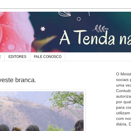
E
EDITORES
FALE CONOSCO
O Minis
veste branca.
sociais
uma vez
Contudo
autoriz
por qua
para co
utiliza
com nos
diária,