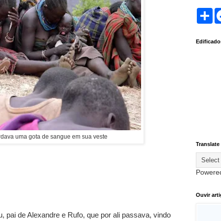
S
h
a
r
Edificad
e
ardava uma gota de sangue em sua veste
Translate
Powere
Ouvir art
 pai de Alexandre e Rufo, que por ali passava, vindo