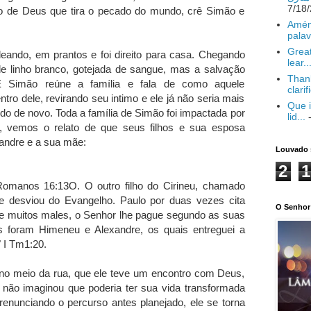
o de Deus que tira o pecado do mundo, crê Simão e
Amém
palav
Great
leando, em prantos e foi direito para casa. Chegando
lear..
de linho branco, gotejada de sangue, mas a salvação
Thank
E Simão reúne a família e fala de como aquele
clarif
ro dele, revirando seu intimo e ele já não seria mais
Que i
do de novo. Toda a família de Simão foi impactada por
lid...
-
, vemos o relato de que seus filhos e sua esposa
exandre e a sua mãe:
Louvado 
2
1
omanos 16:13O. O outro filho do Cirineu, chamado
e desviou do Evangelho. Paulo por duas vezes cita
O Senhor 
me muitos males, o Senhor lhe pague segundo as suas
s foram Himeneu e Alexandre, os quais entreguei a
 I Tm1:20.
, no meio da rua, que ele teve um encontro com Deus,
ão imaginou que poderia ter sua vida transformada
renunciando o percurso antes planejado, ele se torna