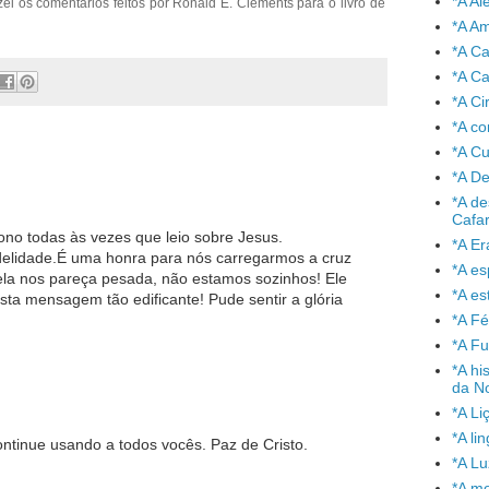
*A A
zei os comentários feitos por Ronald E. Clements para o livro de
*A A
*A C
*A Ca
*A Ci
*A co
*A C
*A De
*A de
Cafa
no todas às vezes que leio sobre Jesus.
*A Er
idelidade.É uma honra para nós carregarmos a cruz
*A e
la nos pareça pesada, não estamos sozinhos! Ele
*A es
ta mensagem tão edificante! Pude sentir a glória
*A Fé
*A Fu
*A hi
da No
*A Li
*A l
ntinue usando a todos vocês. Paz de Cristo.
*A L
*A mo