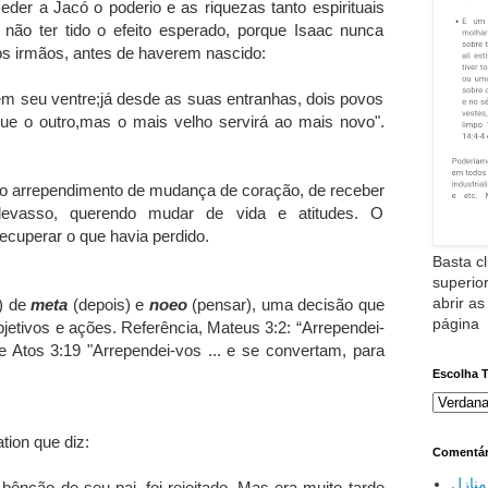
der a Jacó o poderio e as riquezas tanto espirituais
não ter tido o efeito esperado, porque Isaac nunca
os irmãos, antes de haverem nascido:
em seu ventre;já desde as suas entranhas, dois povos
que o outro,mas o mais velho servirá ao mais novo".
 o arrependimento de mudança de coração, de receber
evasso, querendo mudar de vida e atitudes. O
ecuperar o que havia perdido.
Basta cl
superior
abrir as
) de
meta
(depois) e
noeo
(pensar), uma decisão que
página
etivos e ações. Referência, Mateus 3:2: “Arrependei-
 Atos 3:19 "Arrependei-vos ... e se convertam, para
Escolha 
tion que diz:
Comentár
نازل
bênção de seu pai, foi rejeitado. Mas era muito tarde