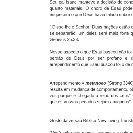
Seu pai Isaac manteve a decisão de conce
quanto materiais. O choro de Esaú pode 
esquecerá o que Deus havia falado sobre 
" Disse-lhe o Senhor: Duas nações estão 
se separarão; um deles será mais forte 
Gênesis 25:23.
Nesse aspecto o que Esaú buscou não foi
perdão de Deus por ser profano e d
arrependimento que Esaú buscou foi o de r
Arrependimento =
metanoeo
(Strong 3340
resulta em mudança de comportamento, obj
vos porque é chegado o reino dos céus” e
que os vossos pecados sejam apagados"
Gosto da versão Bíblica New Living Transla
"Você sabe que depois, quando ele quis a 