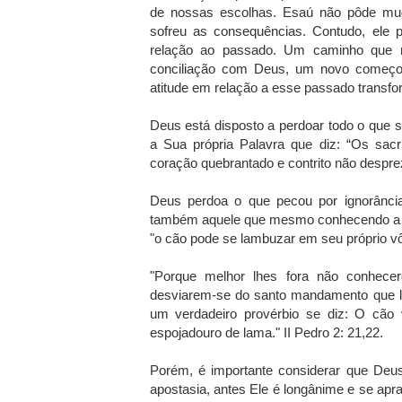
de nossas escolhas. Esaú não pôde mud
sofreu as consequências. Contudo, ele 
relação ao passado. Um caminho que r
conciliação com Deus, um novo começo
atitude em relação a esse passado transfor
Deus está disposto a perdoar todo o que 
a Sua própria Palavra que diz: “Os sacr
coração quebrantado e contrito não despr
Deus perdoa o que pecou por ignorânci
também aquele que mesmo conhecendo a D
"o cão pode se lambuzar em seu próprio vô
"Porque melhor lhes fora não conhece
desviarem-se do santo mandamento que lh
um verdadeiro provérbio se diz: O cão 
espojadouro de lama." II Pedro 2: 21,22.
Porém, é importante considerar que Deu
apostasia, antes Ele é longânime e se apr