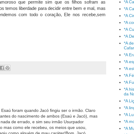
*A C
moroso que permite sim que os filhos sofram as
os temos liberdade para decidir entre bem e mal, mas
*A Ca
endemos com todo o coração, Ele nos recebe,sem
*A Ci
*A co
*A C
*A De
*A de
Cafa
*A Er
*A e
*A es
*A Fé
*A Fu
*A hi
da No
*A Li
*A l
 Esaú foram quando Jacó fingiu ser o irmão. Claro
*A L
 antes do nascimento de ambos (Esaú e Jacó), mas
*A mo
 nada de errado, e sim seu irmão Usurpador
o mas como ele recebeu, os meios que usou,
*A Mu
e agiu como alguém de mau caráter!Bom, Jacó