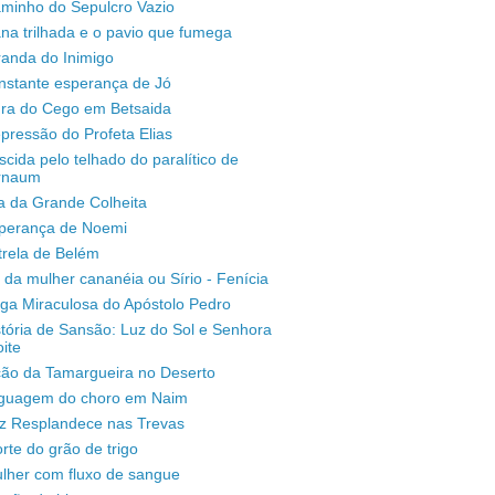
aminho do Sepulcro Vazio
na trilhada e o pavio que fumega
randa do Inimigo
nstante esperança de Jó
ura do Cego em Betsaida
pressão do Profeta Elias
scida pelo telhado do paralítico de
rnaum
a da Grande Colheita
sperança de Noemi
trela de Belém
 da mulher cananéia ou Sírio - Fenícia
ga Miraculosa do Apóstolo Pedro
stória de Sansão: Luz do Sol e Senhora
ite
ção da Tamargueira no Deserto
inguagem do choro em Naim
uz Resplandece nas Trevas
rte do grão de trigo
lher com fluxo de sangue