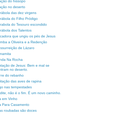
ação do hissopo
ação no deserto
rábola das dez virgens
rábola do Filho Pródigo
árabola do Tesouro escondido
rábola dos Talentos
ecadora que ungiu os pés de Jesus
omba a Oliveira e a Redenção
ssurreição de Lázaro
unamita
enda Na Rocha
ntação de Jesus: Bem e mal se
ntram no deserto.
rre do rebanho
sitação das aves de rapina
igo nas tempestades
dite, não é o fim. É um novo caminho.
a em Vinho
a Para Casamento
as roubadas são doces