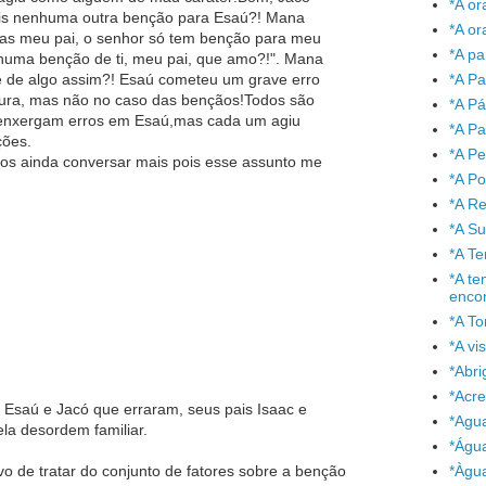
*A or
ais nenhuma outra benção para Esaú?! Mana
*A or
as meu pai, o senhor só tem benção para meu
*A pa
nhuma benção de ti, meu pai, que amo?!". Mana
 de algo assim?! Esaú cometeu um grave erro
*A Pa
ura, mas não no caso das bençãos!Todos são
*A P
 enxergam erros em Esaú,mas cada um agiu
*A Pa
ções.
*A P
emos ainda conversar mais pois esse assunto me
*A P
*A Re
*A S
*A T
*A te
enco
*A To
*A vi
*Abr
*Acre
Esaú e Jacó que erraram, seus pais Isaac e
*Agu
a desordem familiar.
*Águ
vo de tratar do conjunto de fatores sobre a benção
*Àgu