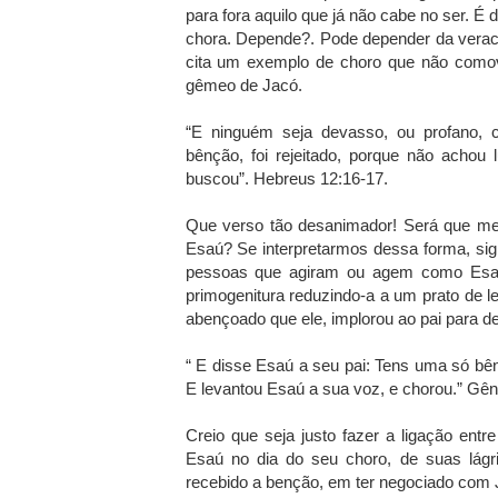
para fora aquilo que já não cabe no ser. É 
chora. Depende?. Pode depender da veraci
cita um exemplo de choro que não comove
gêmeo de Jacó.
“E ninguém seja devasso, ou profano,
bênção, foi rejeitado, porque não achou
buscou”. Hebreus 12:16-17.
Que verso tão desanimador! Será que m
Esaú? Se interpretarmos dessa forma, sig
pessoas que agiram ou agem como Esaú
primogenitura reduzindo-a a um prato de l
abençoado que ele, implorou ao pai para d
“ E disse Esaú a seu pai: Tens uma só b
E levantou Esaú a sua voz, e chorou.” Gên
Creio que seja justo fazer a ligação en
Esaú no dia do seu choro, de suas lágr
recebido a benção, em ter negociado com J