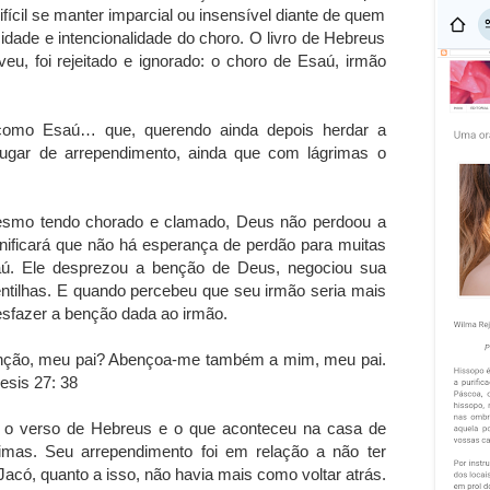
difícil se manter imparcial ou insensível diante de quem
dade e intencionalidade do choro. O livro de Hebreus
u, foi rejeitado e ignorado: o choro de Esaú, irmão
 como Esaú… que, querendo ainda depois herdar a
 lugar de arrependimento, ainda que com lágrimas o
esmo tendo chorado e clamado, Deus não perdoou a
nificará que não há esperança de perdão para muitas
. Ele desprezou a benção de Deus, negociou sua
entilhas. E quando percebeu que seu irmão seria mais
esfazer a benção dada ao irmão.
ênção, meu pai? Abençoa-me também a mim, meu pai.
esis 27: 38
tre o verso de Hebreus e o que aconteceu na casa de
imas. Seu arrependimento foi em relação a não ter
acó, quanto a isso, não havia mais como voltar atrás.