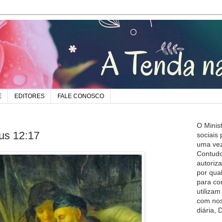
E
EDITORES
FALE CONOSCO
O Minis
us 12:17
sociais
uma vez
Contudo
autoriz
por qua
para co
utiliza
com nos
diária,