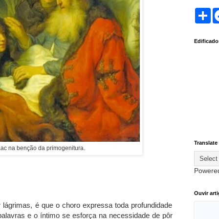
S
h
a
r
Edificad
e
Translate
aac na benção da primogenitura.
Powere
Ouvir art
 lágrimas, é que o choro expressa toda profundidade
alavras e o íntimo se esforça na necessidade de pôr