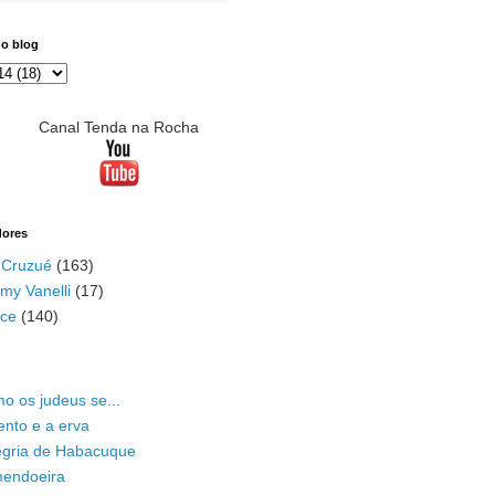
do blog
Canal Tenda na Rocha
dores
 Cruzué
(163)
my Vanelli
(17)
ace
(140)
o os judeus se...
ento e a erva
legria de Habacuque
mendoeira