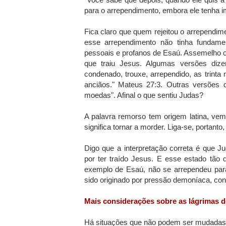
para o arrependimento, embora ele tenha 
Fica claro que quem rejeitou o arrependim
esse arrependimento não tinha fundame
pessoais e profanos de Esaú. Assemelho o
que traiu Jesus. Algumas versões dize
condenado, trouxe, arrependido, as trint
anciãos." Mateus 27:3. Outras versões 
moedas". Afinal o que sentiu Judas?
A palavra remorso tem origem latina, ve
significa tornar a morder. Liga-se, portanto, a
Digo que a interpretação correta é que Jud
por ter traído Jesus. E esse estado tão d
exemplo de Esaú, não se arrependeu par
sido originado por pressão demoníaca, co
Mais considerações sobre as lágrimas d
Há situações que não podem ser mudadas, 