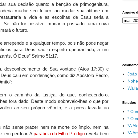
ar sua decisão quanto a benção de primogenitura,
poderia mudar seu futuro, ao mudar sua atitude em
Arquivo 
estauraria a vida e as escolhas de Esaú seria a
. Se não for possível mudar o passado, uma nova
mará o futuro.
se arrepende e a qualquer tempo, pois não pode negar
ifícios para Deus são o espírito quebrantado; a um
ezarás, Ó Deus” Salmo 51:17.
colabora
a, desconhecimento de Sua vontade (Atos 17:30) e
João
eus caiu em condenação, como diz Apóstolo Pedro,
Nohe
mito":
Wall
rem o caminho da justiça, do que, conhecendo-o,
es fora dado; Deste modo sobreveio-lhes o que por
Estudos
voltou ao seu próprio vômito, e a porca lavada ao
* Com
* O v
*A A
s não sente prazer nem na morte do ímpio, nem na
*A A
az em perdoar. A
parábola do Filho Pródigo
revela bem