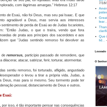
implorado, com lágrimas amargas." Hebreus 12:17
Amém
palav
ento de Esaú, não foi Deus, mas seu pai Isaac. E que
Great
nto agradável a Deus, mas servia aos interesses
lear..
 sentimento de perda de Esaú ao de Judas Iscariotes,
Thank
m: "Então Judas, o que o traíra, vendo que fora
clarif
a moedas de prata aos príncipes dos sacerdotes e aos
Que i
dizem que "Judas sentindo remorso foi devolver as
lid...
-
Louvado 
m de
remorsus,
particípio passado de remordere, que
 dilacerar, atacar, satirizar, ferir, torturar, atormentar.
O Senhor 
as sentiu remorso, foi torturado, afligido, angustiado
esesperador o levou a tirar a própria vida. Judas, a
a Deus, mas para si mesmo. Seu tormento pode ter
ndenação pessoal, distanciamento de Deus e outros.
e Esaú:
por isso, é tão importante pensar nas consequências