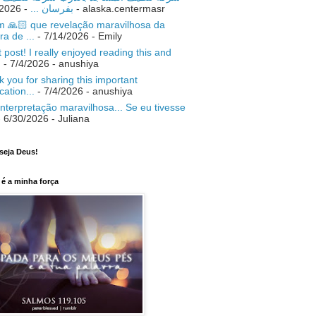
- 7/18/2026
بفرسان ...
- alaska.centermasr
 🙏🏻 que revelação maravilhosa da
ra de ...
- 7/14/2026
- Emily
 post! I really enjoyed reading this and
.
- 7/4/2026
- anushiya
 you for sharing this important
ication...
- 7/4/2026
- anushiya
nterpretação maravilhosa... Se eu tivesse
 6/30/2026
- Juliana
seja Deus!
é a minha força