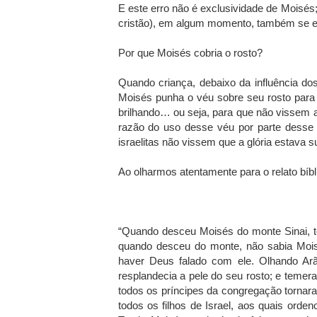
E este erro não é exclusividade de Moisés; 
cristão), em algum momento, também se en
Por que Moisés cobria o rosto?
Quando criança, debaixo da influência do
Moisés punha o véu sobre seu rosto par
brilhando… ou seja, para que não vissem a
razão do uso desse véu por parte desse g
israelitas não vissem que a glória estava 
Ao olharmos atentamente para o relato bíbli
“Quando desceu Moisés do monte Sinai, 
quando desceu do monte, não sabia Moisé
haver Deus falado com ele. Olhando Arão
resplandecia a pele do seu rosto; e teme
todos os príncipes da congregação tornar
todos os filhos de Israel, aos quais orden