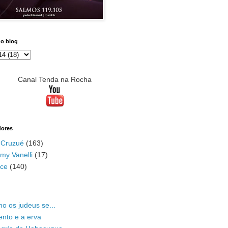
do blog
Canal Tenda na Rocha
dores
 Cruzué
(163)
my Vanelli
(17)
ace
(140)
o os judeus se...
ento e a erva