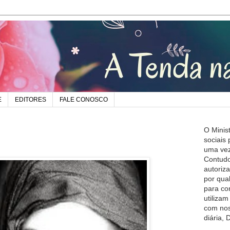
E
EDITORES
FALE CONOSCO
O Minis
sociais
uma vez
Contudo
autoriz
por qua
para co
utiliza
com nos
diária,