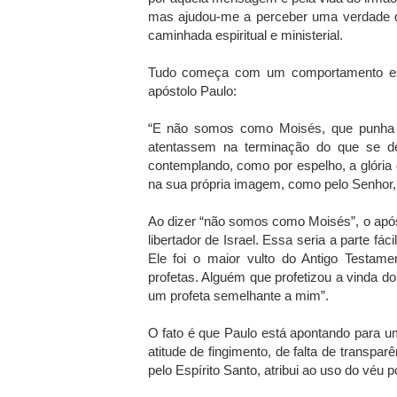
mas ajudou-me a perceber uma verdade qu
caminhada espiritual e ministerial.
Tudo começa com um comportamento esp
apóstolo Paulo:
“E não somos como Moisés, que punha vé
atentassem na terminação do que se d
contemplando, como por espelho, a glória 
na sua própria imagem, como pelo Senhor, o
Ao dizer “não somos como Moisés”, o após
libertador de Israel. Essa seria a parte f
Ele foi o maior vulto do Antigo Testa
profetas. Alguém que profetizou a vinda d
um profeta semelhante a mim”.
O fato é que Paulo está apontando para um
atitude de fingimento, de falta de transpar
pelo Espírito Santo, atribui ao uso do véu 