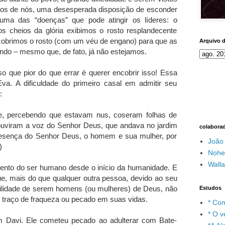
itos de nós, uma desesperada disposição de esconder
uma das “doenças” que pode atingir os líderes: o
 cheios da glória exibimos o rosto resplandecente
cobrimos o rosto (com um véu de engano) para que as
Arquivo 
do – mesmo que, de fato, já não estejamos.
o que pior do que errar é querer encobrir isso! Essa
a. A dificuldade do primeiro casal em admitir seu
:
 e, percebendo que estavam nus, coseram folhas de
o ouviram a voz do Senhor Deus, que andava no jardim
colabora
resença do Senhor Deus, o homem e sua mulher, por
João
)
Nohe
Wall
nto do ser humano desde o início da humanidade. E
que, mais do que qualquer outra pessoa, devido ao seu
bilidade de serem homens (ou mulheres) de Deus, não
Estudos
 traço de fraqueza ou pecado em suas vidas.
* Com
* O v
m Davi. Ele cometeu pecado ao adulterar com Bate-