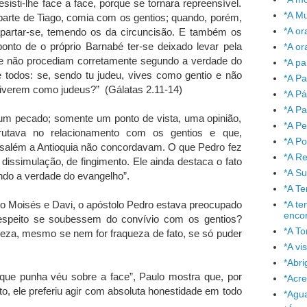
sisti-lhe face a face, porque se tornara repreensível.
*A Mu
parte de Tiago, comia com os gentios; quando, porém,
*A or
 apartar-se, temendo os da circuncisão. E também os
onto de o próprio Barnabé ter-se deixado levar pela
*A or
ue não procediam corretamente segundo a verdade do
*A pa
 todos: se, sendo tu judeu, vives como gentio e não
*A Pa
viverem como judeus?” (Gálatas 2.11-14)
*A P
*A Pa
m pecado; somente um ponto de vista, uma opinião,
*A P
rutava no relacionamento com os gentios e que,
*A P
usalém a Antioquia não concordavam. O que Pedro fez
*A Re
issimulação, de fingimento. Ele ainda destaca o fato
*A S
do a verdade do evangelho”.
*A T
Moisés e Davi, o apóstolo Pedro estava preocupado
*A te
enco
speito se soubessem do convívio com os gentios?
*A To
ueza, mesmo se nem for fraqueza de fato, se só puder
*A vi
*Abr
ue punha véu sobre a face”, Paulo mostra que, por
*Acre
o, ele preferiu agir com absoluta honestidade em todo
*Agu