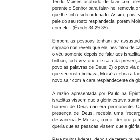
Tendo Moisés acabado de falar com ele
perante o Senhor para falar-lhe, removia o v
que lhe tinha sido ordenado. Assim, pois, 
pele do seu rosto resplandecia; porém Mois
com ele.” (Êxodo 34.29-35)
Embora as pessoas tenham se assustado 
sagrado nos revela que ele lhes falou de
o véu somente depois de falar aos israelit
brilhou; toda vez que ele saía da presenç
povo as palavras de Deus; 2) o povo via qu
que seu rosto brilhava, Moisés cobria a f
novo sair com a cara resplandecente da gló
A razão apresentada por Paulo na Epíst
israelitas vissem que a glória estava sumi
homem de Deus não era permanente. Cad
presença de Deus, recebia uma “recarga
desvanecia. E Moisés, como líder que já h
queria que as pessoas vissem que a glória
Para muitos líderes, depois de terem brilha