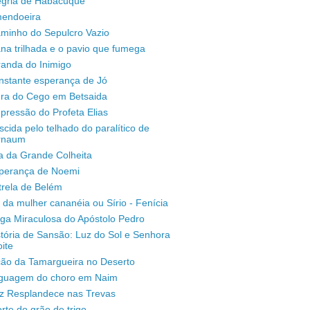
legria de Habacuque
mendoeira
aminho do Sepulcro Vazio
na trilhada e o pavio que fumega
randa do Inimigo
nstante esperança de Jó
ura do Cego em Betsaida
pressão do Profeta Elias
scida pelo telhado do paralítico de
rnaum
a da Grande Colheita
sperança de Noemi
trela de Belém
 da mulher cananéia ou Sírio - Fenícia
ga Miraculosa do Apóstolo Pedro
stória de Sansão: Luz do Sol e Senhora
ite
ção da Tamargueira no Deserto
inguagem do choro em Naim
uz Resplandece nas Trevas
rte do grão de trigo