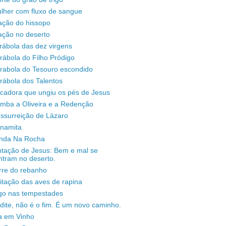
lher com fluxo de sangue
ação do hissopo
ação no deserto
rábola das dez virgens
rábola do Filho Pródigo
árabola do Tesouro escondido
rábola dos Talentos
ecadora que ungiu os pés de Jesus
omba a Oliveira e a Redenção
ssurreição de Lázaro
unamita
enda Na Rocha
ntação de Jesus: Bem e mal se
ntram no deserto.
rre do rebanho
sitação das aves de rapina
igo nas tempestades
dite, não é o fim. É um novo caminho.
a em Vinho