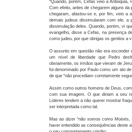
“Quando, porém, Cefas veio a Antioquia, re
Com efeito, antes de chegarem alguns da 
chegaram, afastou-se e, por fim, veio a
demais judeus dissimularam com ele, a p
dissimulação deles. Quando, porém, vi q
evangelho, disse a Cefas, na presença de
como judeu, por que obrigas os gentios a 
O assunto em questão não era esconder u
um nível de liberdade que Pedro desf
obviamente, os irmãos que vieram de Jer
foi denominado por Paulo como um ato de d
de que “não procediam corretamente segun
Assim como outros homens de Deus, como 
com sua imagem. O que diriam a seu re
Líderes tendem a não querer mostrar fraq
ser interpretada como tal.
Mas ao dizer “não somos como Moisés, q
haver entendido as consequências deste at
o seu comportamento cristão: