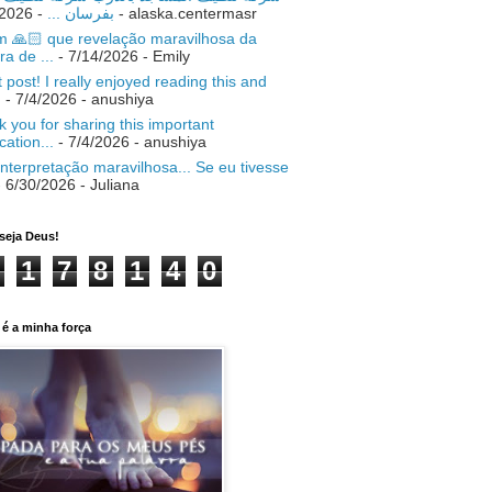
- 7/18/2026
بفرسان ...
- alaska.centermasr
 🙏🏻 que revelação maravilhosa da
ra de ...
- 7/14/2026
- Emily
 post! I really enjoyed reading this and
.
- 7/4/2026
- anushiya
 you for sharing this important
ication...
- 7/4/2026
- anushiya
nterpretação maravilhosa... Se eu tivesse
 6/30/2026
- Juliana
seja Deus!
1
7
8
1
4
0
é a minha força