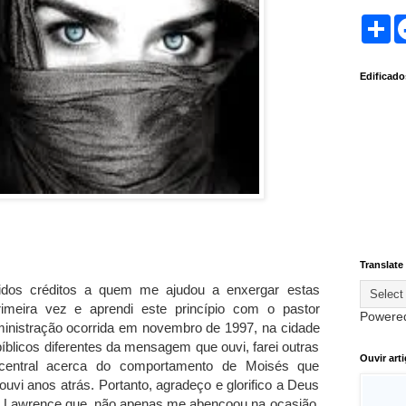
S
h
a
r
Edificad
e
Translate
vidos créditos a quem me ajudou a enxergar estas
imeira vez e aprendi este princípio com o pastor
Powere
nistração ocorrida em novembro de 1997, na cidade
bíblicos diferentes da mensagem que ouvi, farei outras
Ouvir art
a central acerca do comportamento de Moisés que
vi anos atrás. Portanto, agradeço e glorifico a Deus
o Lawrence que, não apenas me abençoou na ocasião,