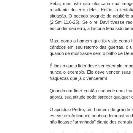
Seba, mas isto não ofuscaria sua image
resultante do erro deles. Então, a tenta
situação. O pecado progride de adultério 
(2 Sm 11.6-25). Se o rei Davi tivesse r
esconder seu erro, a história teria sido be
Mas, como o homem que foi visto como he
cânticos em seu retorno das guerras, o u
quando se mostrasse sem o brilho de Deu
É lógico que o líder deve ser exemplo, mod
nunca o exemplo. Ele deve vencer suas f
fraquezas que já o venceram!
Quando um líder cristão esconde uma fra
agora), sua atitude pode parecer qualquer 
O apóstolo Pedro, um homem de grande est
esteve em Antioquia, acabou demonstrand
não ficasse “arranhada” diante dos demais