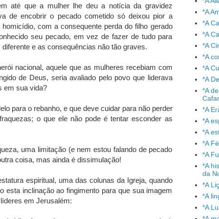
*A A
m até que a mulher lhe deu a notícia da gravidez
*A A
tiva de encobrir o pecado cometido só deixou pior a
*A C
a homicídio, com a consequente perda do filho gerado
*A Ca
econhecido seu pecado, em vez de fazer de tudo para
*A Ci
m diferente e as consequências não tão graves.
*A co
rói nacional, aquele que as mulheres recebiam com
*A C
ngido de Deus, seria avaliado pelo povo que liderava
*A De
s em sua vida?
*A de
Cafa
elo para o rebanho, e que deve cuidar para não perder
*A Er
raquezas; o que ele não pode é tentar esconder as
*A e
*A es
*A Fé
queza, uma limitação (e nem estou falando de pecado
*A Fu
outra coisa, mas ainda é dissimulação!
*A hi
da No
atura espiritual, uma das colunas da Igreja, quando
*A Li
o esta inclinação ao fingimento para que sua imagem
*A l
 líderes em Jerusalém:
*A L
*A mo