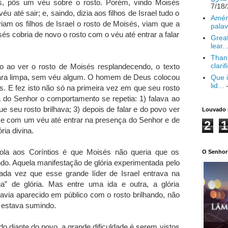
s, pôs um véu sobre o rosto. Porém, vindo Moisés
éu até sair; e, saindo, dizia aos filhos de Israel tudo o
Amém
viam os filhos de Israel o rosto de Moisés, viam que a
palav
és cobria de novo o rosto com o véu até entrar a falar
Great
lear..
Thank
clarif
ao ver o rosto de Moisés resplandecendo, o texto
 cara limpa, sem véu algum. O homem de Deus colocou
Que i
lid...
-
as. E fez isto não só na primeira vez em que seu rosto
a do Senhor o comportamento se repetia: 1) falava ao
e seu rosto brilhava; 3) depois de falar e do povo ver
Louvado 
ace com um véu até entrar na presença do Senhor e de
2
1
ria divina.
ola aos Coríntios é que Moisés não queria que os
O Senhor 
ndo. Aquela manifestação de glória experimentada pelo
a vez que esse grande líder de Israel entrava na
” de glória. Mas entre uma ida e outra, a glória
avia aparecido em público com o rosto brilhando, não
 estava sumindo.
do diante do povo, a grande dificuldade é serem vistos