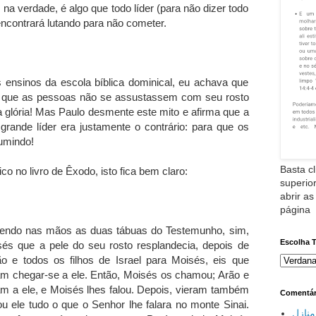
na verdade, é algo que todo líder (para não dizer todo
contrará lutando para não cometer.
s ensinos da escola bíblica dominical, eu achava que
a que as pessoas não se assustassem com seu rosto
 glória! Mas Paulo desmente este mito e afirma que a
rande líder era justamente o contrário: para que os
sumindo!
Basta cl
co no livro de Êxodo, isto fica bem claro:
superior
abrir as
página
tendo nas mãos as duas tábuas do Testemunho, sim,
Escolha 
s que a pele do seu rosto resplandecia, depois de
 e todos os filhos de Israel para Moisés, eis que
ram chegar-se a ele. Então, Moisés os chamou; Arão e
am a ele, e Moisés lhes falou. Depois, vieram também
Comentár
ou ele tudo o que o Senhor lhe falara no monte Sinai.
نازل