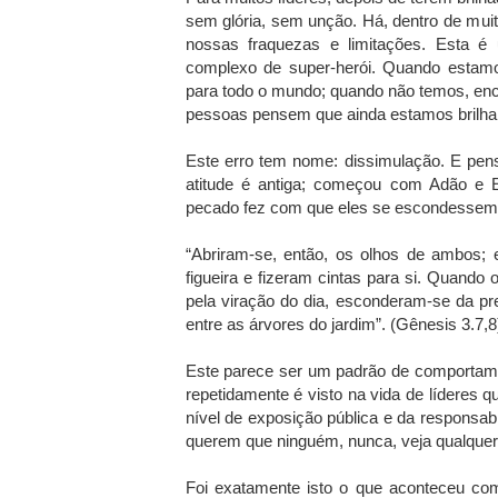
sem glória, sem unção. Há, dentro de mu
nossas fraquezas e limitações. Esta é 
complexo de super-herói. Quando estamos
para todo o mundo; quando não temos, en
pessoas pensem que ainda estamos brilhan
Este erro tem nome: dissimulação. E pens
atitude é antiga; começou com Adão e Ev
pecado fez com que eles se escondessem
“Abriram-se, então, os olhos de ambos;
figueira e fizeram cintas para si. Quand
pela viração do dia, esconderam-se da p
entre as árvores do jardim”. (Gênesis 3.7,8
Este parece ser um padrão de comportame
repetidamente é visto na vida de líderes 
nível de exposição pública e da responsa
querem que ninguém, nunca, veja qualquer
Foi exatamente isto o que aconteceu co