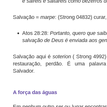
e saireis e saltareis como bezerros d
Salvação =
marpe
: (Strong 04832) curar,
Atos 28:28:
Portanto, quero que sai
salvação de Deus é enviada aos genti
Salvação aqui é
soterion
( Strong 4992) 
restauração, perdão. É uma palav
Salvador.
A força das águas
Em nenhum outro ser ou lugar encontra