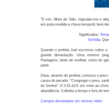
"E vós, filhos de Sião, regozijai-vos e a
em justa medida a chuva temporã; farei des
Significados:
Temp
Serôdia
: Que
Quando o profeta Joel escreveu sobre a 
grande devastação. Uma enorme praga
Pastagens, tanto de ovelhas como de gad
parte.
Deus, através do profeta, convoca o povo 
causa do pecado: "Congregai o povo, santi
do Senhor" Jl 2:15,16.E em meio ao chor
abundância. Colheita a tempo e fora de te
Campos devastados em nossas vidas: