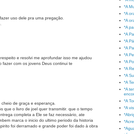
*A Mu
*A or
 fazer uso dele pra uma pregação.
*A or
.
*A pa
*A Pa
*A P
*A Pa
*A P
respeito e resolvi me aprofundar isso me ajudou
*A P
fazer com os jovens Deus continui te
*A Re
*A S
*A T
*A te
enco
*A To
o cheio de graça e esperança.
*A vi
 que o livro de joel quer transmitir. que o tempo
*Abr
ntrega completa a Ele se faz necessário, ate
em marca o inicio do ultimo periodo da historia
*Acre
rito foi derramado e grande poder foi dado à obra
*Agu