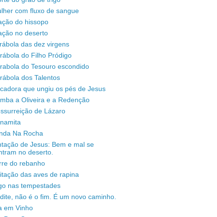
lher com fluxo de sangue
ação do hissopo
ação no deserto
rábola das dez virgens
rábola do Filho Pródigo
árabola do Tesouro escondido
rábola dos Talentos
ecadora que ungiu os pés de Jesus
omba a Oliveira e a Redenção
ssurreição de Lázaro
unamita
enda Na Rocha
ntação de Jesus: Bem e mal se
ntram no deserto.
rre do rebanho
sitação das aves de rapina
igo nas tempestades
dite, não é o fim. É um novo caminho.
a em Vinho