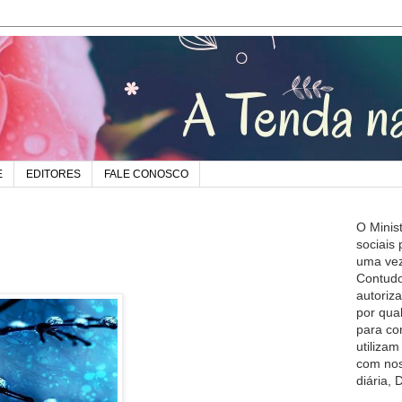
E
EDITORES
FALE CONOSCO
O Minis
sociais
uma vez
Contudo
autoriz
por qua
para co
utiliza
com nos
diária,