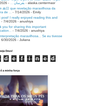
- 7/18/2026
بفرسان ...
- alaska.centermasr
 🙏🏻 que revelação maravilhosa da
ra de ...
- 7/14/2026
- Emily
 post! I really enjoyed reading this and
.
- 7/4/2026
- anushiya
 you for sharing this important
ication...
- 7/4/2026
- anushiya
nterpretação maravilhosa... Se eu tivesse
 6/30/2026
- Juliana
seja Deus!
d
e
f
i
n
e
d
é a minha força