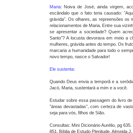
Maria
: Noiva de José, ainda virgem, ac
escândalo que o fato teria causado: "Aq
grávida". Os olhares, as repreensões os 
relacionamentos de Maria. Entre sua vizi
se apresentar a sociedade? Quem acredit
Santo"? A locusta devorava em meio a ch
mulheres, grávida antes do tempo. Os frut
marcaria a humanidade para todo o sempre
novo tempo, nasce o Salvador!
Ele sustenta:
Quando Deus envia a temporã e a serôdia, 
Jacó, Maria, sustentará a mim e a você.
Estudar sobre essa passagem do livro de 
"áreas devastadas", com certeza de vast
seja para vós, filhos de Sião.
Consultas: Mini Dicionário Aurélio, pg 635
851. Bíblia de Estudo Plenitude, Almeida J.