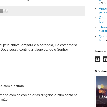
Amém
palav
Great
lear..
Thank
clarif
Que i
lid...
-
cei pela chuva temporã e a serondia, li o comentário
e Deus possa continuar abençoando o Senhor
Louvado 
u
n
O Senhor 
ão com o estudo.
tumada com os comentários dirigidos a mim como se
rmão...