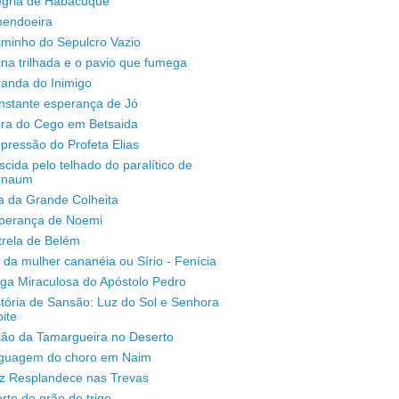
legria de Habacuque
mendoeira
aminho do Sepulcro Vazio
na trilhada e o pavio que fumega
randa do Inimigo
nstante esperança de Jó
ura do Cego em Betsaida
pressão do Profeta Elias
scida pelo telhado do paralítico de
rnaum
a da Grande Colheita
sperança de Noemi
trela de Belém
 da mulher cananéia ou Sírio - Fenícia
ga Miraculosa do Apóstolo Pedro
stória de Sansão: Luz do Sol e Senhora
ite
ção da Tamargueira no Deserto
inguagem do choro em Naim
uz Resplandece nas Trevas
rte do grão de trigo