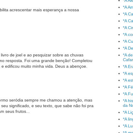
*A A
*A A
bilita acrescentar mais esperança a nossa
*A C
*A Ca
*A Ci
*A co
*A C
*A De
*A de
ivro de joel e ao pesquizar sobre as chuvas
Cafa
cmo resposta. Foi uma grande benção! Completou
 e edificou muito minha vida. Deus a abençoe.
*A Er
*A e
*A es
*A Fé
*A Fu
ermo seródia sempre me chamou a atenção, mas
*A hi
da No
 seu significado, e seu texto, que sabe não foi pra
 seus frutos...
*A Li
*A l
*A L
*A mo