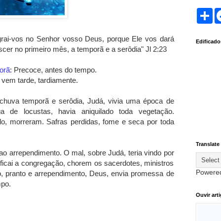
S
h
a
r
legrai-vos no Senhor vosso Deus, porque Ele vos dará
Edificad
e
cer no primeiro mês, a temporã e a serôdia" Jl 2:23
orã
: Precoce, antes do tempo.
 vem tarde, tardiamente.
chuva temporã e serôdia, Judá, vivia uma época de
 de locustas, havia aniquilado toda vegetação.
o, morreram. Safras perdidas, fome e seca por toda
Translate
ao arrependimento. O mal, sobre Judá, teria vindo por
ficai a congregação, chorem os sacerdotes, ministros
Powere
o, pranto e arrependimento, Deus, envia promessa de
mpo.
Ouvir art