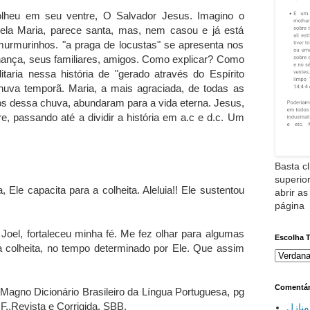
olheu em seu ventre, O Salvador Jesus. Imagino o
uela Maria, parece santa, mas, nem casou e já está
murmurinhos. "a praga de locustas" se apresenta nos
nhança, seus familiares, amigos. Como explicar? Como
aria nessa história de "gerado através do Espírito
uva temporã. Maria, a mais agraciada, de todas as
os dessa chuva, abundaram para a vida eterna. Jesus,
, passando até a dividir a história em a.c e d.c. Um
Basta cl
superior
Ele capacita para a colheita. Aleluia!! Ele sustentou
abrir as
página
Joel, fortaleceu minha fé. Me fez olhar para algumas
Escolha 
a colheita, no tempo determinado por Ele. Que assim
Comentár
. Magno Dicionário Brasileiro da Língua Portuguesa, pg
 F.,Revista e Corrigida, SBB.
نازل