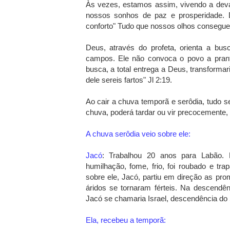
Às vezes, estamos assim, vivendo a dev
nossos sonhos de paz e prosperidade. 
conforto" Tudo que nossos olhos conseguem
Deus, através do profeta, orienta a bus
campos. Ele não convoca o povo a prante
busca, a total entrega a Deus, transformar
dele sereis fartos" Jl 2:19.
Ao cair a chuva temporã e serôdia, tudo se
chuva, poderá tardar ou vir precocemente, 
A chuva serôdia veio sobre ele:
Jacó
: Trabalhou 20 anos para Labão. 
humilhação, fome, frio, foi roubado e t
sobre ele, Jacó, partiu em direção as p
áridos se tornaram férteis. Na descendên
Jacó se chamaria Israel, descendência do 
Ela, recebeu a
temporã
: