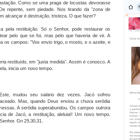
astação. Como se uma praga de locustas devorasse
De repente, sem piedade. Nos tirando da "zona de
 alcançar é destruição, tristeza. O que fazer?
ca pela restituição. Só o Senhor, pode restaurar os
ar pelo que se foi, mas pelo que haveria de vir. A
ia os campos: "Vos envio trigo, o mosto, e o azeite, e
ria restituído, em "justa medida". Assim é conosco. A
ela, inicia um novo tempo.
Este, mudou seu salário dez vezes. Jacó sofreu
rapaceado. Mas, quando Deus enviou a chuva serôdia
romessas. A serôdia superabundou. Os campos outrora
cia de Jacó, a restituição, aleluia!! Um novo tempo.
Senhor. Gn 29,30,31.