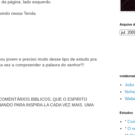
ho da página, lado esquerdo.
vindo nessa Tenda.
Arquivo 
.sou jovem e preciso muito desse tipo de estudo pra
da vez a compreender a palavra do senhor!!!
colabora
João
Nohe
Wall
COMENTÁRIOS BIBLICOS, QUE O ESPIRITO
ANDO PARA INSPIRA-LA CADA VEZ MAIS. UMA
Estudos
* Com
* O v