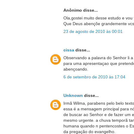
Anônimo disse...
Ola,gostei muito desse estudo e vou
Que Deus abençõe grandemente vcs
23 de agosto de 2010 às 00:01
cissa
disse...
Observando a palavra do Senhor li a 
para uma apresentaçao que pretendo 
abençoando.
6 de setembro de 2010 às 17:04
Unknown
disse...
Irmã Wilma, parabens pelo belo text
essa é a mensagem principal para nós
de buscar ao Senhor e de fazer um e
mesmo urgente. a chuva temporã tamb
humana quando n pentencostes o Espi
da pregação do evangelho.