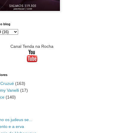
do blog
Canal Tenda na Rocha
dores
 Cruzué
(163)
my Vanelli
(17)
ace
(140)
o os judeus se...
ento e a erva