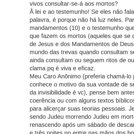
vivos consultar-se-á aos mortos?
Å lei e ao testemunho! Se eles não fa
palavra, é porque não há luz neles. P
mandamentos (10) e o testemunho que
que fazem os mortos (aqueles que se d
de Jesus e dos Mandamentos de Deus)
mundo das trevas quando consultam se
ainda consultam ou seguem ritos de out
clama pq é viva e eficaz.
Meu Caro Anônimo (preferia chamá-lo
conhece o motivo da sua vontade de s
da invisibilidade é vc), pense bem ant
coerência ou com alguns textos bíbli
para alicerçar suas teorias pessoais. J
sendo Judeu morrendo Judeu em mor
renascendo após um sábado de descan
e três noites no entre nas mãos dos