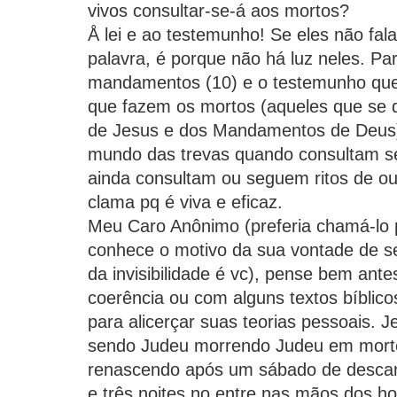
vivos consultar-se-á aos mortos?
Å lei e ao testemunho! Se eles não fa
palavra, é porque não há luz neles. P
mandamentos (10) e o testemunho que
que fazem os mortos (aqueles que se d
de Jesus e dos Mandamentos de Deus)
mundo das trevas quando consultam se
ainda consultam ou seguem ritos de out
clama pq é viva e eficaz.
Meu Caro Anônimo (preferia chamá-lo
conhece o motivo da sua vontade de s
da invisibilidade é vc), pense bem ant
coerência ou com alguns textos bíbli
para alicerçar suas teorias pessoais. J
sendo Judeu morrendo Judeu em mor
renascendo após um sábado de descan
e três noites no entre nas mãos dos