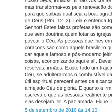
nosso Deus, irmãos! "E não vos confo
mas transformai-vos pela renovacão d
para que saibais qual seja a boa, agrad
de Deus.(Rm. 12. 2). Leia e entenda I
Senhor! Estes falsos profetas são com
que sem doutrina quem lotar as igrej
povoar o Céu. As pessoas que lhes em
coracões são como aquele brasileiro 
dar aquele famoso e pós-moderno jeitinh
coisas, economizando aqui e alí. Dev
reservas, irmãos. Existe todo um traje
Céu, se adulterarmos o combustível da
útil espiritual perecerá antes de alcan
almejado Céu de glória. E quanto a irm
escreva o que as pessoas realmente pr
elas desejam ler. A paz amada. Fique l
5 de setembro de 2016 às 14:10