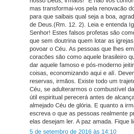
nosso Deus, irmãos! "E não vos confo
mas transformai-vos pela renovacão d
para que saibais qual seja a boa, agrad
de Deus.(Rm. 12. 2). Leia e entenda I
Senhor! Estes falsos profetas são com
que sem doutrina quem lotar as igrej
povoar o Céu. As pessoas que lhes em
coracões são como aquele brasileiro 
dar aquele famoso e pós-moderno jeitinh
coisas, economizando aqui e alí. Dev
reservas, irmãos. Existe todo um traje
Céu, se adulterarmos o combustível da
útil espiritual perecerá antes de alcan
almejado Céu de glória. E quanto a irm
escreva o que as pessoas realmente pr
elas desejam ler. A paz amada. Fique l
5 de setembro de 2016 às 14:10