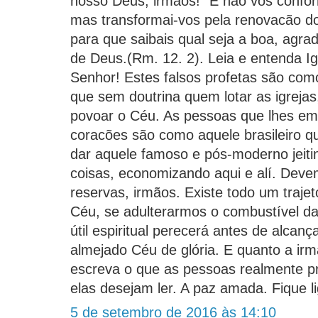
nosso Deus, irmãos! "E não vos confo
mas transformai-vos pela renovacão d
para que saibais qual seja a boa, agrad
de Deus.(Rm. 12. 2). Leia e entenda I
Senhor! Estes falsos profetas são com
que sem doutrina quem lotar as igrej
povoar o Céu. As pessoas que lhes em
coracões são como aquele brasileiro 
dar aquele famoso e pós-moderno jeitinh
coisas, economizando aqui e alí. Dev
reservas, irmãos. Existe todo um traje
Céu, se adulterarmos o combustível da
útil espiritual perecerá antes de alcan
almejado Céu de glória. E quanto a irm
escreva o que as pessoas realmente pr
elas desejam ler. A paz amada. Fique l
5 de setembro de 2016 às 14:10