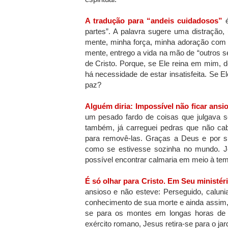
A tradução para “andeis cuidadosos”
é
partes”. A palavra sugere uma distração,
mente, minha força, minha adoração com o
mente, entrego a vida na mão de “outros 
de Cristo. Porque, se Ele reina em mim, 
há necessidade de estar insatisfeita. Se 
paz?
Alguém diria: Impossível não ficar ansi
um pesado fardo de coisas que julgava
também, já carreguei pedras que não ca
para removê-las. Graças a Deus e por su
como se estivesse sozinha no mundo. Je
possível encontrar calmaria em meio à te
É só olhar para Cristo. Em Seu ministér
ansioso e não esteve: Perseguido, calun
conhecimento de sua morte e ainda assim, n
se para os montes em longas horas de 
exército romano, Jesus retira-se para o j