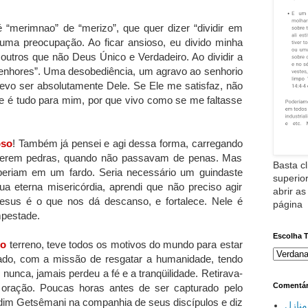
 “merimnao” de “merizo”, que quer dizer “dividir em
 uma preocupação. Ao ficar ansioso, eu divido minha
utros que não Deus Único e Verdadeiro. Ao dividir a
senhores”. Uma desobediência, um agravo ao senhorio
devo ser absolutamente Dele. Se Ele me satisfaz, não
Ele é tudo para mim, por que vivo como se me faltasse
oso
! Também já pensei e agi dessa forma, carregando
 serem pedras, quando não passavam de penas. Mas
Basta cl
beriam em um fardo. Seria necessário um guindaste
superior
a eterna misericórdia, aprendi que não preciso agir
abrir as
sus é o que nos dá descanso, e fortalece. Nele é
página
mpestade.
Escolha 
io
terreno, teve todos os motivos do mundo para estar
iado, com a missão de resgatar a humanidade, tendo
unca, jamais perdeu a fé e a tranqüilidade. Retirava-
Comentár
oração. Poucas horas antes de ser capturado pelo
ardim Getsêmani na companhia de seus discípulos e diz
نازل