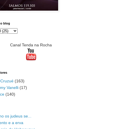
do blog
Canal Tenda na Rocha
dores
 Cruzué
(163)
my Vanelli
(17)
ace
(140)
o os judeus se...
ento e a erva