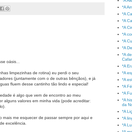
*A A
*A A
*A C
*A Ca
*A Ci
*A co
*A C
*A De
*A de
Cafa
e oásis...
*A Er
*A e
has limpezinhas de rotina) eu perdi o seu
adores (juntamente com o de outras bênçãos), e já
*A es
uas fluem desse cantinho tão lindo e especial!
*A Fé
*A Fu
iedade é algo que vem de encontro ao meu
*A hi
r alguns valores em minha vida (pode acreditar:
da No
o).
*A Li
não mais me esquecer de passar sempre por aqui e
*A l
de excelência.
*A L
*A mo