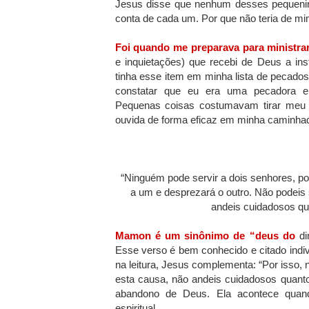
Jesus disse que nenhum desses pequenino
conta de cada um. Por que não teria de m
Foi quando me preparava para ministra
e inquietações) que recebi de Deus a in
tinha esse item em minha lista de pecados
constatar que eu era uma pecadora em 
Pequenas coisas costumavam tirar meu 
ouvida de forma eficaz em minha caminhada 
“Ninguém pode servir a dois senhores, po
a um e desprezará o outro. Não podeis
andeis cuidadosos qua
Mamon é um sinônimo de “deus do
di
Esse verso é bem conhecido e citado indiv
na leitura, Jesus complementa: “Por isso, 
esta causa, não andeis cuidadosos quant
abandono de Deus. Ela acontece quand
espiritual.