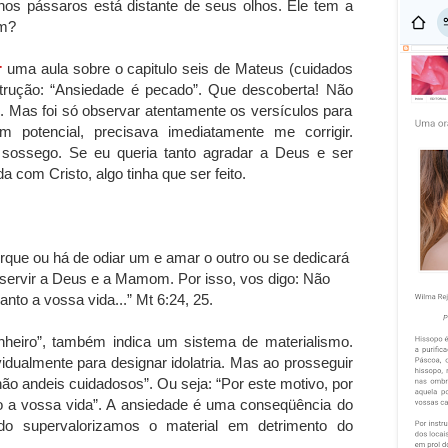
s pássaros está distante de seus olhos. Ele tem a
im?
r
uma aula sobre o capitulo seis de Mateus (cuidados
strução: “Ansiedade é pecado”. Que descoberta! Não
. Mas foi só observar atentamente os versículos para
potencial, precisava imediatamente me corrigir.
sossego. Se eu queria tanto agradar a Deus e ser
com Cristo, algo tinha que ser feito.
rque ou há de odiar um e amar o outro ou se dedicará
 servir a Deus e a Mamom. Por isso, vos digo: Não
nto a vossa vida...” Mt 6:24, 25.
nheiro”, também indica um sistema de materialismo.
idualmente para designar idolatria. Mas ao prosseguir
não andeis cuidadosos”. Ou seja: “Por este motivo, por
o a vossa vida”. A ansiedade é uma conseqüência do
o supervalorizamos o material em detrimento do