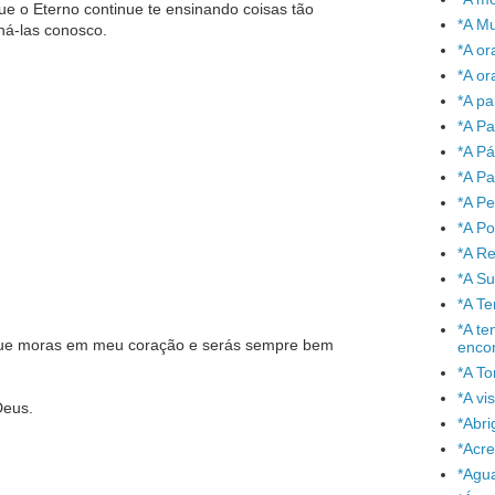
que o Eterno continue te ensinando coisas tão
*A Mu
há-las conosco.
*A or
*A or
*A pa
*A Pa
*A P
*A Pa
*A P
*A P
*A Re
*A S
*A T
*A te
 que moras em meu coração e serás sempre bem
enco
*A To
*A vi
Deus.
*Abr
*Acre
*Agu