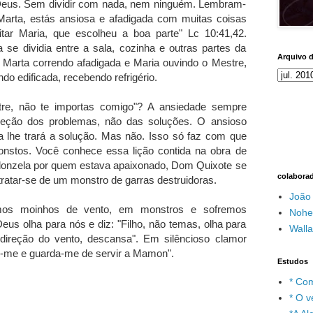
Deus. Sem dividir com nada, nem ninguém. Lembram-
Marta, estás ansiosa e afadigada com muitas coisas
ar Maria, que escolheu a boa parte" Lc 10:41,42.
se dividia entre a sala, cozinha e outras partes da
Arquivo 
 Marta correndo afadigada e Maria ouvindo o Mestre,
 edificada, recebendo refrigério.
re, não te importas comigo"? A ansiedade sempre
reção dos problemas, não das soluções. O ansioso
 lhe trará a solução. Mas não. Isso só faz com que
stos. Você conhece essa lição contida na obra de
 donzela por quem estava apaixonado, Dom Quixote se
colabora
tratar-se de um monstro de garras destruidoras.
João
mos moinhos de vento, em monstros e sofremos
Nohe
eus olha para nós e diz: "Filho, não temas, olha para
Wall
direção do vento, descansa". Em silêncioso clamor
e-me e guarda-me de servir a Mamon".
Estudos
* Com
* O v