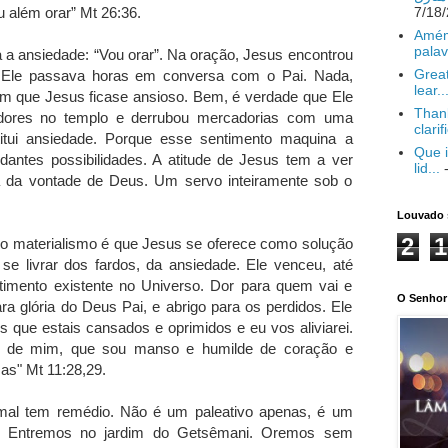
u além orar” Mt 26:36.
Amém
palav
 a ansiedade: “Vou orar”. Na oração, Jesus encontrou
Great
ia Ele passava horas em conversa com o Pai. Nada,
lear..
om que Jesus ficase ansioso. Bem, é verdade que Ele
Thank
dores no templo e derrubou mercadorias com uma
clarif
itui ansiedade. Porque esse sentimento maquina a
Que i
ndantes possibilidades. A atitude de Jesus tem a ver
lid...
-
za da vontade de Deus. Um servo inteiramente sob o
Louvado 
2
1
o materialismo é que Jesus se oferece como solução
e livrar dos fardos, da ansiedade. Ele venceu, até
imento existente no Universo. Dor para quem vai e
O Senhor 
ra glória do Deus Pai, e abrigo para os perdidos. Ele
que estais cansados e oprimidos e eu vos aliviarei.
i de mim, que sou manso e humilde de coração e
as" Mt 11:28,29.
mal tem remédio. Não é um paleativo apenas, é um
es. Entremos no jardim do Getsêmani. Oremos sem