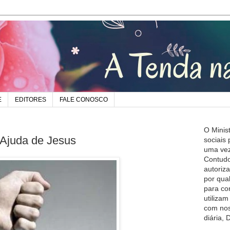
E
EDITORES
FALE CONOSCO
O Minis
Ajuda de Jesus
sociais
uma vez
Contudo
autoriz
por qua
para co
utiliza
com nos
diária,