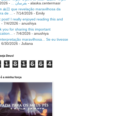
- 7/18/2026
بفرسان ...
- alaska.centermasr
 🙏🏻 que revelação maravilhosa da
ra de ...
- 7/14/2026
- Emily
 post! I really enjoyed reading this and
.
- 7/4/2026
- anushiya
 you for sharing this important
ication...
- 7/4/2026
- anushiya
nterpretação maravilhosa... Se eu tivesse
 6/30/2026
- Juliana
seja Deus!
1
8
1
6
6
4
é a minha força