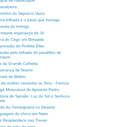
legria de Habacuque
mendoeira
aminho do Sepulcro Vazio
na trilhada e o pavio que fumega
randa do Inimigo
nstante esperança de Jó
ura do Cego em Betsaida
pressão do Profeta Elias
scida pelo telhado do paralítico de
rnaum
a da Grande Colheita
sperança de Noemi
trela de Belém
 da mulher cananéia ou Sírio - Fenícia
ga Miraculosa do Apóstolo Pedro
stória de Sansão: Luz do Sol e Senhora
ite
ção da Tamargueira no Deserto
inguagem do choro em Naim
uz Resplandece nas Trevas
rte do grão de trigo