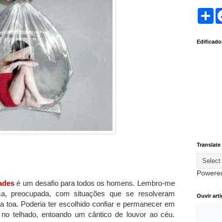
S
h
a
r
Edificad
e
Translate
Powere
dades
é um desafio para todos os homens. Lembro-me
sa, preocupada, com situações que se resolveram
Ouvir art
 a toa. Poderia ter escolhido confiar e permanecer em
 no telhado, entoando um cântico de louvor ao céu.