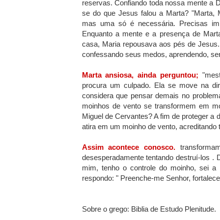
reservas. Confiando toda nossa mente a 
se do que Jesus falou a Marta? "Marta, 
mas uma só é necessária. Precisas imit
Enquanto a mente e a presença de Marta 
casa, Maria repousava aos pés de Jesus.
confessando seus medos, aprendendo, sendo
Marta ansiosa, ainda perguntou;
"mest
procura um culpado. Ela se move na di
considera que pensar demais no problema
moinhos de vento se transformem em mon
Miguel de Cervantes? A fim de proteger a
atira em um moinho de vento, acreditando 
Assim acontece conosco.
transforma
desesperadamente tentando destruí-los . D
mim, tenho o controle do moinho, sei a 
respondo: " Preenche-me Senhor, fortalec
Sobre o grego: Biblia de Estudo Plenitude.