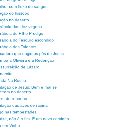
lher com fluxo de sangue
ação do hissopo
ação no deserto
rábola das dez virgens
rábola do Filho Pródigo
árabola do Tesouro escondido
rábola dos Talentos
ecadora que ungiu os pés de Jesus
omba a Oliveira e a Redenção
ssurreição de Lázaro
unamita
enda Na Rocha
ntação de Jesus: Bem e mal se
ntram no deserto.
rre do rebanho
sitação das aves de rapina
igo nas tempestades
dite, não é o fim. É um novo caminho.
a em Vinho