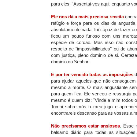
para eles: “Assentai-vos aqui, enquanto vo
Ele nos dá a mais preciosa receita
contra
refúgio e força para os dias de angust
absolutamente nada, foi capaz de fazer c
ficou um pouco furioso com uns merca
espécie de cordão. Mas isso não const
respeito de "impossibilidades" ou de abu
com justiça, pleno dominio de si. Certe
dominio do Senhor.
E por ter vencido todas as imposições
d
para ajudar aqueles que não conseguem s
mesmo a morte. O mais angustiante sent
para quem fica. Ele venceu e ressurgiu pa
mesmo é quem diz: "Vinde a mim todos os 
Tomai sobre vós o meu jugo e aprende
encontrareis descanso para as vossas alm
Não precisamos estar ansiosos
. Esse 
bálsamo diário para todas as situaçõ