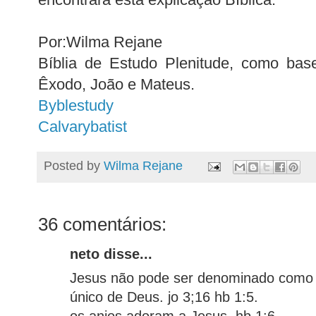
Por:Wilma Rejane
Bíblia de Estudo Plenitude, como bas
Êxodo, João e Mateus.
Byblestudy
Calvarybatist
Posted by
Wilma Rejane
36 comentários:
neto disse...
Jesus não pode ser denominado como a
único de Deus. jo 3;16 hb 1:5.
os anjos adoram a Jesus. hb 1:6.