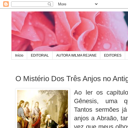
Início
EDITORIAL
AUTORA WILMA REJANE
EDITORES
O Mistério Dos Três Anjos no Ant
Ao ler os capítul
Gênesis, uma q
Tantos sermões já 
anjos a Abraão, ta
vez que meus olho