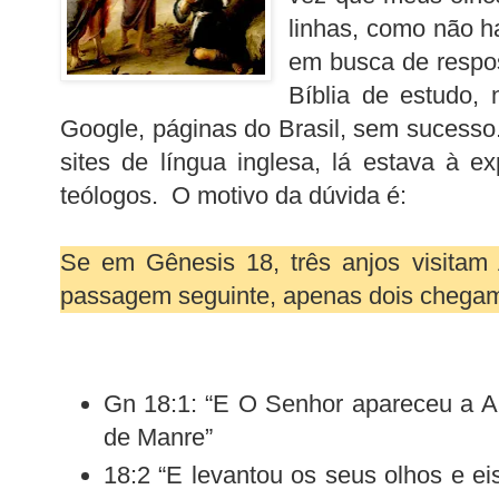
linhas, como não h
em busca de respo
Bíblia de estudo, 
Google, páginas do Brasil, sem sucess
sites de língua inglesa, lá estava à ex
teólogos. O motivo da dúvida é:
Se em Gênesis 18, três anjos visitam
passagem seguinte, apenas dois cheg
Gn 18:1: “E O Senhor apareceu a A
de Manre”
18:2 “E levantou os seus olhos e e